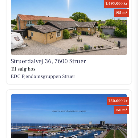
1.495.000 kr
2
195 m
Struerdalvej 36, 7600 Struer
Til salg hos
EDC Ejen­doms­grup­pen Struer
750.000 kr
2
150 m