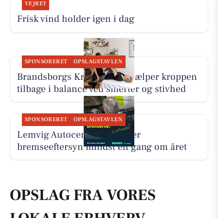
VEJRET
Frisk vind holder igen i dag
SPONSORERET
OPSLAGSTAVLEN
Brandsborgs Kropsterapi hjælper kroppen
tilbage i balance ved smerter og stivhed
SPONSORERET
OPSLAGSTAVLEN
Lemvig Autocenter anbefaler
bremseeftersyn mindst én gang om året
OPSLAG FRA VORES