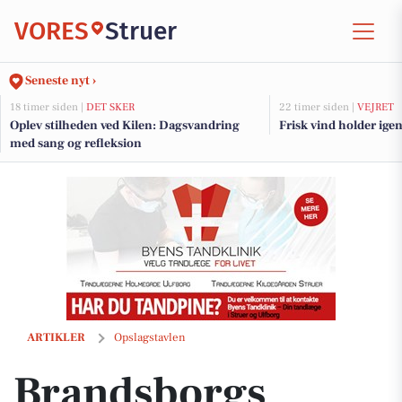
VORES
Struer
Seneste nyt ›
18 timer siden |
DET SKER
22 timer siden |
VEJRET
Oplev stilheden ved Kilen: Dagsvandring
Frisk vind holder igen
med sang og refleksion
Brandsborgs Kropsterapi inviterer til at booke tid efter havearbejde
ARTIKLER
Opslagstavlen
Brandsborgs