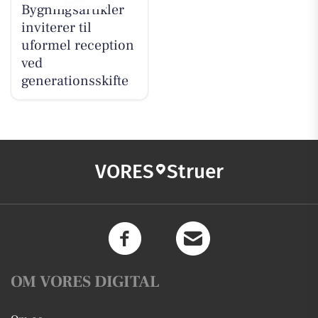
Bygningsartikler
inviterer til
uformel reception
ved
generationsskifte
VORES
Struer
OM VORES DIGITAL