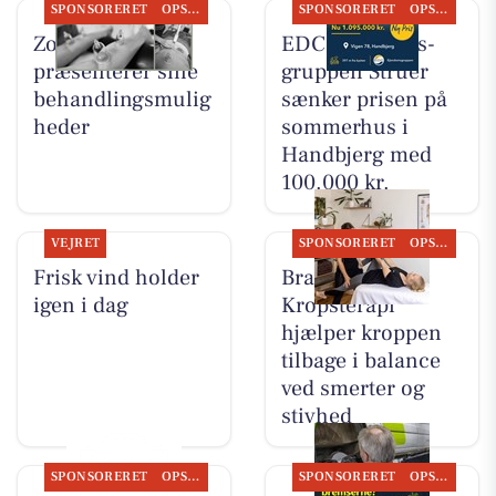
SPONSORERET
OPSLAGSTAVLEN
SPONSORERET
OPSLAGSTAVLEN
Zones By Gitte
EDC Ejen­doms­
præsenterer sine
grup­pen Struer
behandlingsmulig
sænker prisen på
heder
sommerhus i
Handbjerg med
100.000 kr.
VEJRET
SPONSORERET
OPSLAGSTAVLEN
Frisk vind holder
Brandsborgs
igen i dag
Kropsterapi
hjælper kroppen
tilbage i balance
ved smerter og
stivhed
SPONSORERET
OPSLAGSTAVLEN
SPONSORERET
OPSLAGSTAVLEN