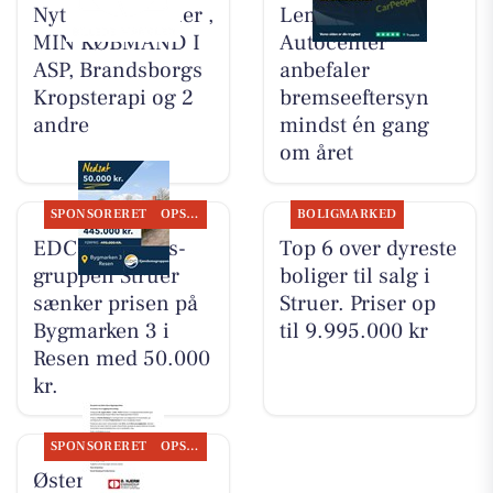
Nyt fra HV Cykler ,
Lemvig
MIN KØBMAND I
Autocenter
ASP, Brandsborgs
anbefaler
Kropsterapi og 2
bremseeftersyn
andre
mindst én gang
om året
SPONSORERET
OPSLAGSTAVLEN
BOLIGMARKED
EDC Ejen­doms­
Top 6 over dyreste
grup­pen Struer
boliger til salg i
sænker prisen på
Struer. Priser op
Bygmarken 3 i
til 9.995.000 kr
Resen med 50.000
kr.
SPONSORERET
OPSLAGSTAVLEN
Øster Hjerm