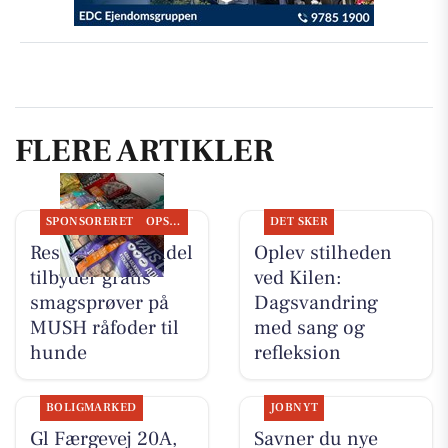
FLERE ARTIKLER
SPONSORERET
OPSLAGSTAVLEN
DET SKER
Resen Landhandel
Oplev stilheden
tilbyder gratis
ved Kilen:
smagsprøver på
Dagsvandring
MUSH råfoder til
med sang og
hunde
refleksion
BOLIGMARKED
JOBNYT
Gl Færgevej 20A,
Savner du nye