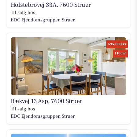
Holstebrovej 33A, 7600 Struer
Til salg hos
EDC Ejen­doms­grup­pen Struer
695.000 kr
2
110 m
Bækvej 13 Asp, 7600 Struer
Til salg hos
EDC Ejen­doms­grup­pen Struer