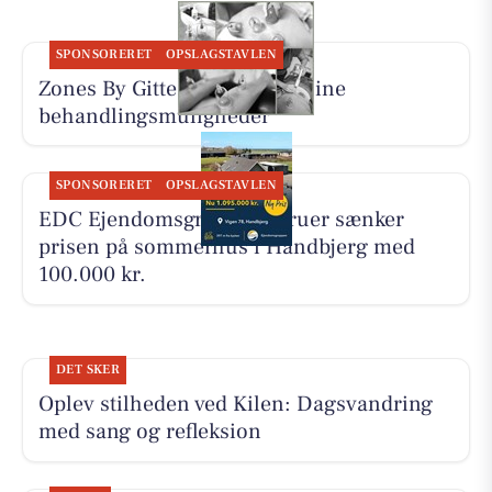
SPONSORERET
OPSLAGSTAVLEN
Zones By Gitte præsenterer sine
behandlingsmuligheder
SPONSORERET
OPSLAGSTAVLEN
EDC Ejen­doms­grup­pen Struer sænker
prisen på sommerhus i Handbjerg med
100.000 kr.
DET SKER
Oplev stilheden ved Kilen: Dagsvandring
med sang og refleksion