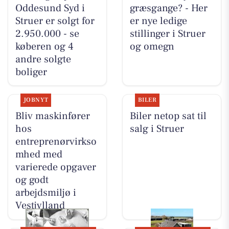
Oddesund Syd i
græsgange? - Her
Struer er solgt for
er nye ledige
2.950.000 - se
stillinger i Struer
køberen og 4
og omegn
andre solgte
boliger
JOBNYT
BILER
Bliv maskinfører
Biler netop sat til
hos
salg i Struer
entreprenørvirkso
mhed med
varierede opgaver
og godt
arbejdsmiljø i
Vestjylland