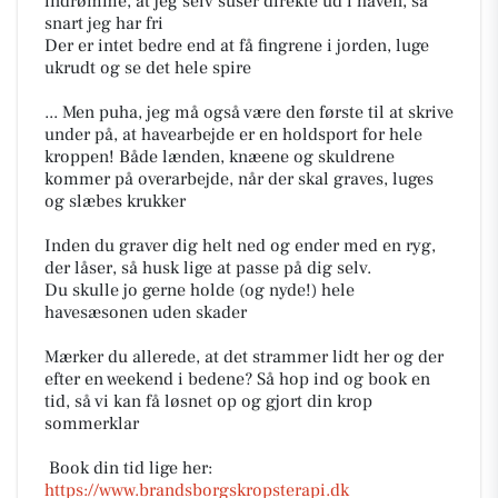
indrømme, at jeg selv suser direkte ud i haven, så
snart jeg har fri
Der er intet bedre end at få fingrene i jorden, luge
ukrudt og se det hele spire
​... Men puha, jeg må også være den første til at skrive
under på, at havearbejde er en holdsport for hele
kroppen! Både lænden, knæene og skuldrene
kommer på overarbejde, når der skal graves, luges
og slæbes krukker
​Inden du graver dig helt ned og ender med en ryg,
der låser, så husk lige at passe på dig selv.
Du skulle jo gerne holde (og nyde!) hele
havesæsonen uden skader
​Mærker du allerede, at det strammer lidt her og der
efter en weekend i bedene? Så hop ind og book en
tid, så vi kan få løsnet op og gjort din krop
sommerklar
​ Book din tid lige her:
https://www.brandsborgskropsterapi.dk