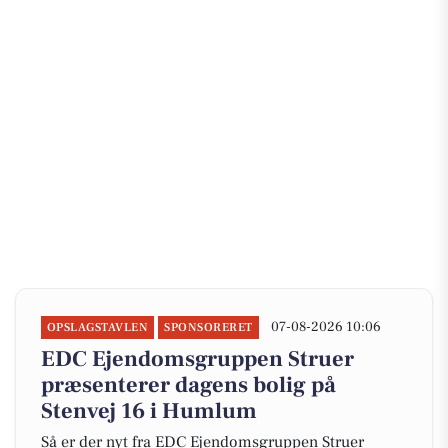
07-08-2026 10:06
OPSLAGSTAVLEN
SPONSORERET
EDC Ejen­doms­grup­pen Struer
præsenterer dagens bolig på
Stenvej 16 i Humlum
Så er der nyt fra EDC Ejen­doms­grup­pen Struer