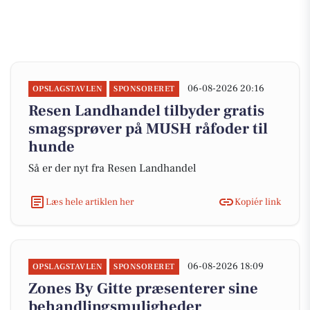
06-08-2026 20:16
OPSLAGSTAVLEN
SPONSORERET
Resen Landhandel tilbyder gratis
smagsprøver på MUSH råfoder til
hunde
Så er der nyt fra Resen Landhandel
Læs hele artiklen her
Kopiér link
06-08-2026 18:09
OPSLAGSTAVLEN
SPONSORERET
Zones By Gitte præsenterer sine
behandlingsmuligheder