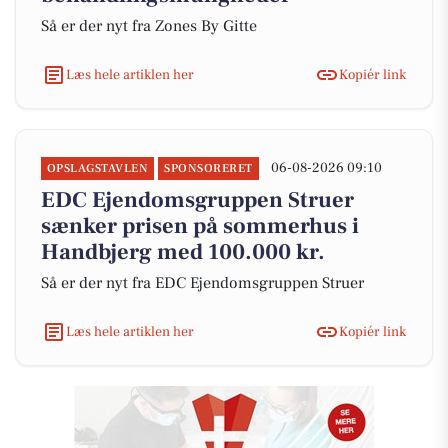
Så er der nyt fra Zones By Gitte
Læs hele artiklen her
Kopiér link
06-08-2026 09:10
OPSLAGSTAVLEN
SPONSORERET
EDC Ejen­doms­grup­pen Struer
sænker prisen på sommerhus i
Handbjerg med 100.000 kr.
Så er der nyt fra EDC Ejen­doms­grup­pen Struer
Læs hele artiklen her
Kopiér link