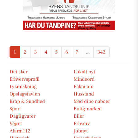
1
2
3
4
5
6
7
...
343
Det sker
Lokalt nyt
Erhvervsprofil
Mindeord
Lykønskning
Fakta om
Opslagstavlen
Husstand
Krop & Sundhed
Mød dine naboer
Sport
Boligmarked
Dagligvarer
Biler
Vejret
Erhverv
Alarm112
Jobnyt