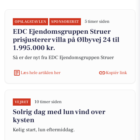
5 timer siden
OPSLAGSTAVLEN
SPONSORERET
EDC Ejen­doms­grup­pen Struer
prisjusterer villa på Ølbyvej 24 til
1.995.000 kr.
Så er der nyt fra EDC Ejen­doms­grup­pen Struer
Læs hele artiklen her
Kopiér link
10 timer siden
VEJRET
Solrig dag med lun vind over
kysten
Kølig start, lun eftermiddag.