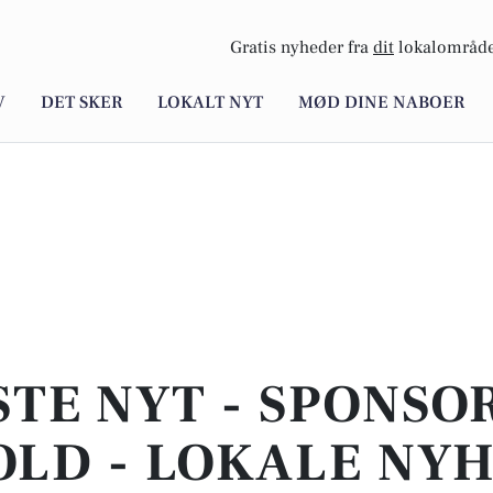
Gratis nyheder fra
dit
lokalområde
V
DET SKER
LOKALT NYT
MØD DINE NABOER
STE NYT - SPONSO
LD - LOKALE NY