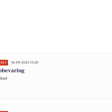
16-09-2025 15:20
ERET
opbevaring
skud