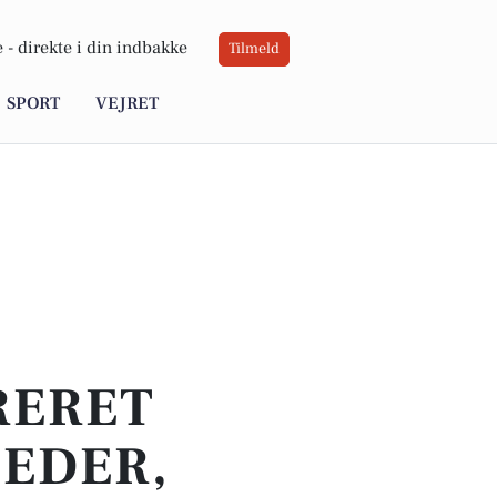
 -
direkte i din indbakke
Tilmeld
SPORT
VEJRET
RERET
HEDER,