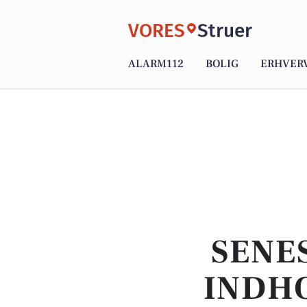
VORES
Struer
ALARM112
BOLIG
ERHVER
SENE
INDHO