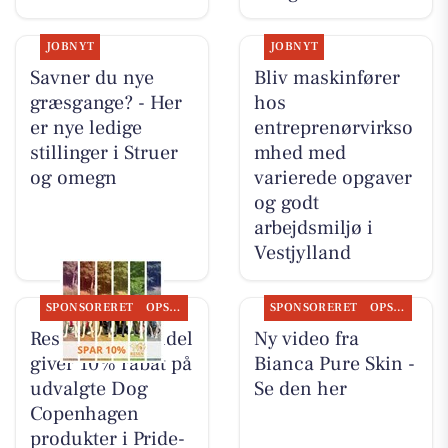
JOBNYT
JOBNYT
Savner du nye
Bliv maskinfører
græsgange? - Her
hos
er nye ledige
entreprenørvirkso
stillinger i Struer
mhed med
og omegn
varierede opgaver
og godt
arbejdsmiljø i
Vestjylland
SPONSORERET
OPSLAGSTAVLEN
SPONSORERET
OPSLAGSTAVLEN
Resen Landhandel
Ny video fra
giver 10% rabat på
Bianca Pure Skin -
udvalgte Dog
Se den her
Copenhagen
produkter i Pride-