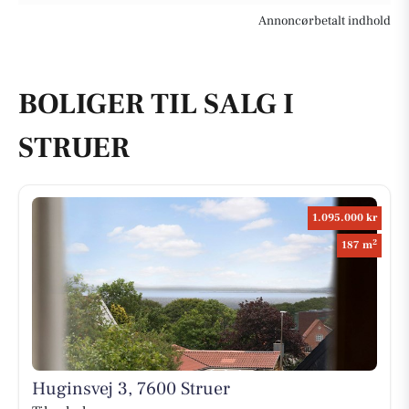
Annoncørbetalt indhold
BOLIGER TIL SALG I
STRUER
1.095.000 kr
2
187 m
Huginsvej 3, 7600 Struer