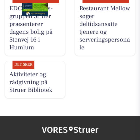
EDC Ejen­doms­
Restaurant Mellow
grup­pen Struer
søger
præsenterer
deltidsansatte
dagens bolig på
tjenere og
Stenvej 16 i
serveringspersona
Humlum
le
DET SKER
Aktiviteter og
rådgivning på
Struer Bibliotek
VORES
Struer