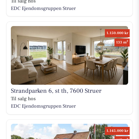
Til salg hos
EDC Ejen­doms­grup­pen Struer
1.150.000 kr
2
133 m
Strandparken 6, st th, 7600 Struer
Til salg hos
EDC Ejen­doms­grup­pen Struer
1.145.000 kr
2