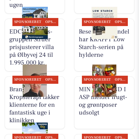
ugen
SPONSORERET
OPSLAGSTAVLEN
SPONSORERET
OPSLAGSTAVLEN
EDC Ejen­doms­
Resen Landhandel
grup­pen Struer
har KRAFFT Low
prisjusterer villa
Starch-serien på
på Ølbyvej 24 til
hylderne
1.995.000 kr.
SPONSORERET
OPSLAGSTAVLEN
SPONSORERET
OPSLAGSTAVLEN
Brandsborgs
MIN KØBMAND I
Kropsterapi takker
ASP melder frugt-
klienterne for en
og grøntposer
fantastisk uge i
udsolgt
klinikken
SPONSORERET
OPSLAGSTAVLEN
SPONSORERET
OPSLAGSTAVLEN