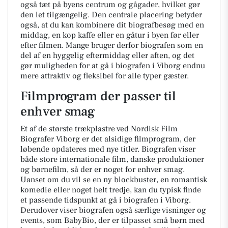
også tæt på byens centrum og gågader, hvilket gør
den let tilgængelig. Den centrale placering betyder
også, at du kan kombinere dit biografbesøg med en
middag, en kop kaffe eller en gåtur i byen før eller
efter filmen. Mange bruger derfor biografen som en
del af en hyggelig eftermiddag eller aften, og det
gør muligheden for at gå i biografen i Viborg endnu
mere attraktiv og fleksibel for alle typer gæster.
Filmprogram der passer til
enhver smag
Et af de største trækplastre ved Nordisk Film
Biografer Viborg er det alsidige filmprogram, der
løbende opdateres med nye titler. Biografen viser
både store internationale film, danske produktioner
og børnefilm, så der er noget for enhver smag.
Uanset om du vil se en ny blockbuster, en romantisk
komedie eller noget helt tredje, kan du typisk finde
et passende tidspunkt at gå i biografen i Viborg.
Derudover viser biografen også særlige visninger og
events, som BabyBio, der er tilpasset små børn med