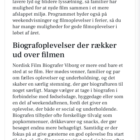
lavere lyd og blidere lyssætning, så familier har
mulighed for at nyde film sammen i et mere
afslappet miljø. Programmet byder også på
weekendvisninger og filmoplevelser i ferier, så du
har mange muligheder for gode filmoplevelser i
løbet af året.
Biografoplevelser der rækker
ud over filmen
Nordisk Film Biografer Viborg er mere end bare et
sted at se film. Her mødes venner, familier og par
om fælles oplevelser og underholdning, og det
skaber en særlig stemning, der gør biografturen til
noget særligt. Mange vælger at tage i biografen i
forbindelse med fødselsdage, hyggedage eller som
en del af weekendaftenen, fordi det giver en
oplevelse, der både er social og underholdende.
Biografen tilbyder ofte forskellige tilvalg som
popkornmenuer, drikkevarer og snacks, der gør
besøget endnu mere behageligt. Samtidig er der
fokus på at give gæsterne en god oplevelse fra start