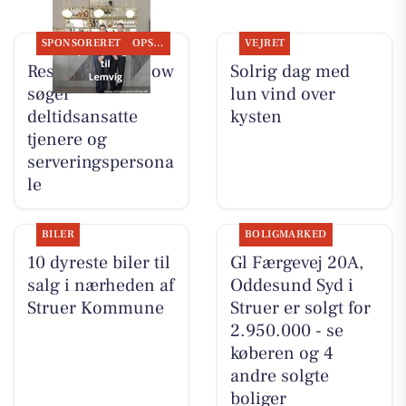
SPONSORERET
OPSLAGSTAVLEN
VEJRET
Restaurant Mellow
Solrig dag med
søger
lun vind over
deltidsansatte
kysten
tjenere og
serveringspersona
le
BILER
BOLIGMARKED
10 dyreste biler til
Gl Færgevej 20A,
salg i nærheden af
Oddesund Syd i
Struer Kommune
Struer er solgt for
2.950.000 - se
køberen og 4
andre solgte
boliger