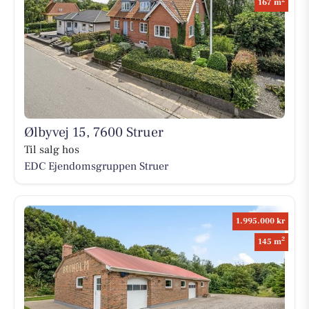
167 m
Ølbyvej 15, 7600 Struer
Til salg hos
EDC Ejen­doms­grup­pen Struer
1.995.000 kr
2
145 m