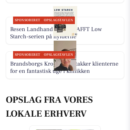
SPONSORERET
OPSLAGSTAVLEN
Resen Landhandel har KRAFFT Low
Starch-serien på hylderne
SPONSORERET
OPSLAGSTAVLEN
Brandsborgs Kropsterapi takker klienterne
for en fantastisk uge i klinikken
OPSLAG FRA VORES
LOKALE ERHVERV