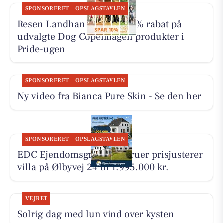
SPONSORERET
OPSLAGSTAVLEN
Resen Landhandel giver 10% rabat på
udvalgte Dog Copenhagen produkter i
Pride-ugen
SPONSORERET
OPSLAGSTAVLEN
Ny video fra Bianca Pure Skin - Se den her
SPONSORERET
OPSLAGSTAVLEN
EDC Ejen­doms­grup­pen Struer prisjusterer
villa på Ølbyvej 24 til 1.995.000 kr.
VEJRET
Solrig dag med lun vind over kysten