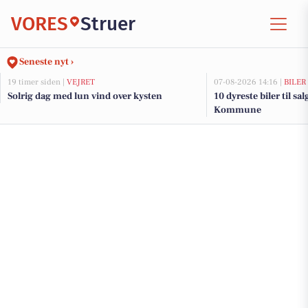
VORES
Struer
Seneste nyt ›
19 timer siden |
VEJRET
07-08-2026 14:16 |
BILER
Solrig dag med lun vind over kysten
10 dyreste biler til sa
Kommune