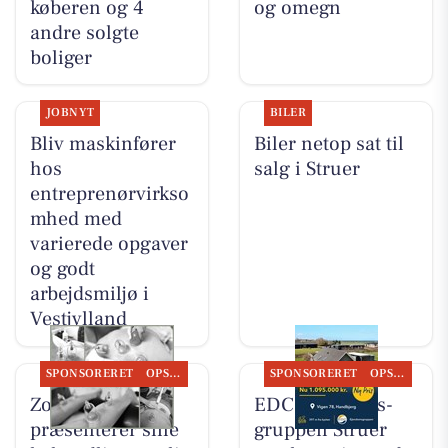
køberen og 4
og omegn
andre solgte
boliger
JOBNYT
BILER
Bliv maskinfører
Biler netop sat til
hos
salg i Struer
entreprenørvirkso
mhed med
varierede opgaver
og godt
arbejdsmiljø i
Vestjylland
SPONSORERET
OPSLAGSTAVLEN
SPONSORERET
OPSLAGSTAVLEN
Zones By Gitte
EDC Ejen­doms­
præsenterer sine
grup­pen Struer