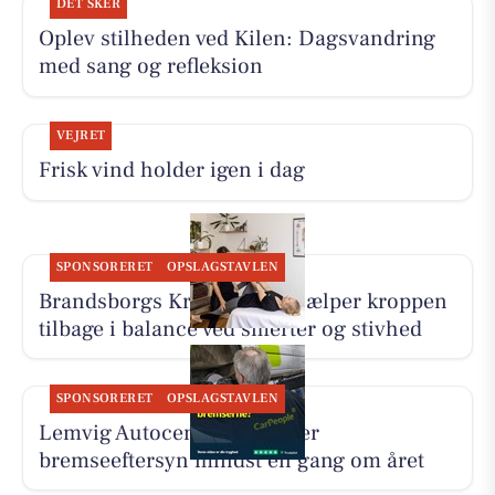
DET SKER
Oplev stilheden ved Kilen: Dagsvandring
med sang og refleksion
VEJRET
Frisk vind holder igen i dag
SPONSORERET
OPSLAGSTAVLEN
Brandsborgs Kropsterapi hjælper kroppen
tilbage i balance ved smerter og stivhed
SPONSORERET
OPSLAGSTAVLEN
Lemvig Autocenter anbefaler
bremseeftersyn mindst én gang om året