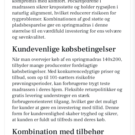
kompromis med komfort. Pocketfjedrene i
madrassen sikrer kropsstøtte og holder rygsøjlen i
naturlig alignment, hvilket reducerer risikoen for
rygproblemer. Kombinationen af god støtte og
pladsbesparelse gør en springmadras i denne
størrelse til en værdifuld investering for ens velvære
og søvnkvalitet.
Kundevenlige købsbetingelser
Når man overvejer køb af en springmadras 140x200,
tilbyder mange producenter fordelagtige
købsbetingelser. Med konkurrencedygtige priser og
tilbud, som op til 101-nætters risikofrie
prøvningsperioder, kan forbrugerne trygt teste
madrassen i deres hjem. Fleksible returpolitikker og
gratis levering understreger en stærk
forbrugerorienteret tilgang, hvilket gør det muligt
for kunder at gøre en investering med tillid. Denne
form for kundevenlighed skaber tryghed og sikrer,
at kunden er fuldt ud tilfreds med deres køb.
Kombination med tilbehør