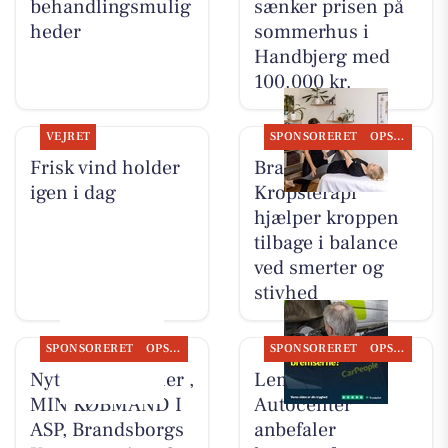
behandlingsmulig
sænker prisen på
heder
sommerhus i
Handbjerg med
100.000 kr.
VEJRET
SPONSORERET
OPSLAGSTAVLEN
Frisk vind holder
Brandsborgs
igen i dag
Kropsterapi
hjælper kroppen
tilbage i balance
ved smerter og
stivhed
SPONSORERET
OPSLAGSTAVLEN
SPONSORERET
OPSLAGSTAVLEN
Nyt fra HV Cykler ,
Lemvig
MIN KØBMAND I
Autocenter
ASP, Brandsborgs
anbefaler