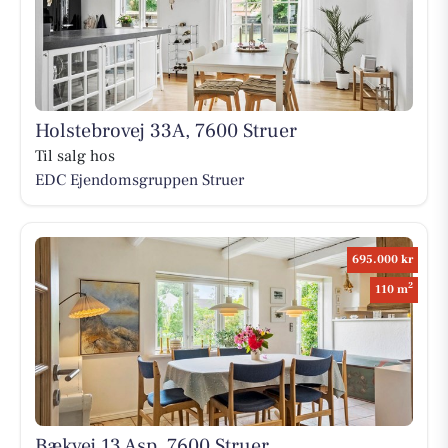
Holstebrovej 33A, 7600 Struer
Til salg hos
EDC Ejen­doms­grup­pen Struer
695.000 kr
2
110 m
Bækvej 13 Asp, 7600 Struer