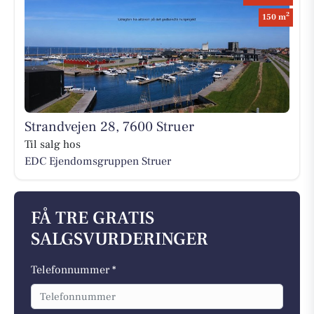
2
150 m
Strandvejen 28, 7600 Struer
Til salg hos
EDC Ejen­doms­grup­pen Struer
FÅ TRE GRATIS
SALGSVURDERINGER
Telefonnummer *