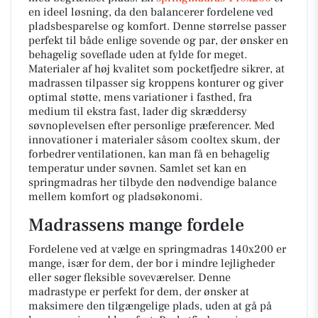
en ideel løsning, da den balancerer fordelene ved
pladsbesparelse og komfort. Denne størrelse passer
perfekt til både enlige sovende og par, der ønsker en
behagelig soveflade uden at fylde for meget.
Materialer af høj kvalitet som pocketfjedre sikrer, at
madrassen tilpasser sig kroppens konturer og giver
optimal støtte, mens variationer i fasthed, fra
medium til ekstra fast, lader dig skræddersy
søvnoplevelsen efter personlige præferencer. Med
innovationer i materialer såsom cooltex skum, der
forbedrer ventilationen, kan man få en behagelig
temperatur under søvnen. Samlet set kan en
springmadras her tilbyde den nødvendige balance
mellem komfort og pladsøkonomi.
Madrassens mange fordele
Fordelene ved at vælge en
springmadras 140x200
er
mange, især for dem, der bor i mindre lejligheder
eller søger fleksible soveværelser. Denne
madrastype er perfekt for dem, der ønsker at
maksimere den tilgængelige plads, uden at gå på