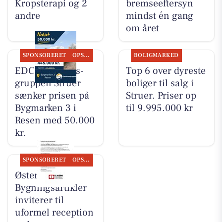
Kropsterapi og 2
bremseeftersyn
andre
mindst én gang
om året
SPONSORERET
OPSLAGSTAVLEN
BOLIGMARKED
EDC Ejen­doms­
Top 6 over dyreste
grup­pen Struer
boliger til salg i
sænker prisen på
Struer. Priser op
Bygmarken 3 i
til 9.995.000 kr
Resen med 50.000
kr.
SPONSORERET
OPSLAGSTAVLEN
Øster Hjerm
Bygningsartikler
inviterer til
uformel reception