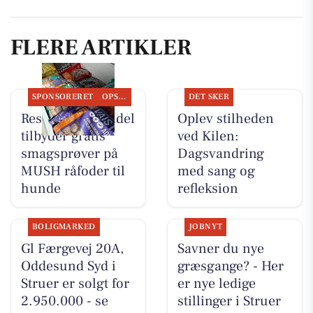
FLERE ARTIKLER
SPONSORERET
OPSLAGSTAVLEN
DET SKER
Resen Landhandel
Oplev stilheden
tilbyder gratis
ved Kilen:
smagsprøver på
Dagsvandring
MUSH råfoder til
med sang og
hunde
refleksion
BOLIGMARKED
JOBNYT
Gl Færgevej 20A,
Savner du nye
Oddesund Syd i
græsgange? - Her
Struer er solgt for
er nye ledige
2.950.000 - se
stillinger i Struer