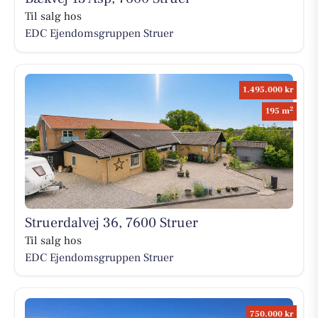
Til salg hos
EDC Ejen­doms­grup­pen Struer
1.495.000 kr
2
195 m
Struerdalvej 36, 7600 Struer
Til salg hos
EDC Ejen­doms­grup­pen Struer
750.000 kr