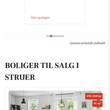
Åbn opslaget
Annoncørbetalt indhold
BOLIGER TIL SALG I
STRUER
595.000 kr
2
91 m