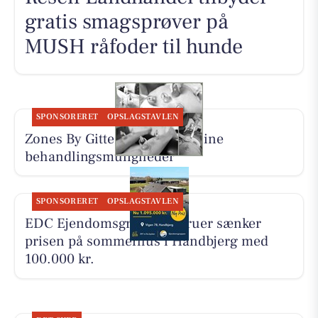
gratis smagsprøver på
MUSH råfoder til hunde
SPONSORERET
OPSLAGSTAVLEN
Zones By Gitte præsenterer sine
behandlingsmuligheder
SPONSORERET
OPSLAGSTAVLEN
EDC Ejen­doms­grup­pen Struer sænker
prisen på sommerhus i Handbjerg med
100.000 kr.