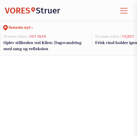
VORES
Struer
Seneste nyt ›
18 timer siden |
DET SKER
22 timer siden |
VEJRET
Oplev stilheden ved Kilen: Dagsvandring
Frisk vind holder igen
med sang og refleksion