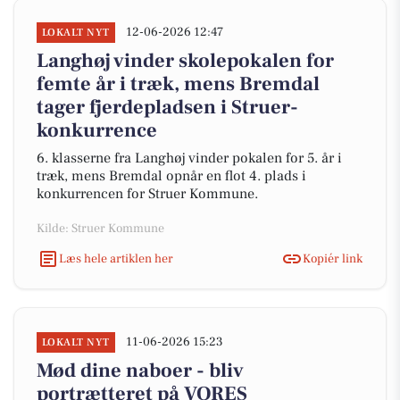
12-06-2026 12:47
LOKALT NYT
Langhøj vinder skolepokalen for
femte år i træk, mens Bremdal
tager fjerdepladsen i Struer-
konkurrence
6. klasserne fra Langhøj vinder pokalen for 5. år i
træk, mens Bremdal opnår en flot 4. plads i
konkurrencen for Struer Kommune.
Kilde: Struer Kommune
Læs hele artiklen her
Kopiér link
11-06-2026 15:23
LOKALT NYT
Mød dine naboer - bliv
portrætteret på VORES