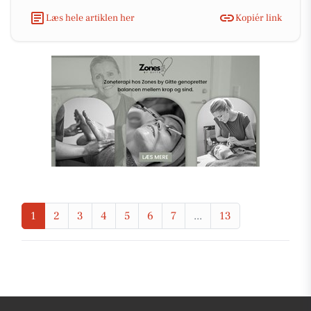
Læs hele artiklen her
Kopiér link
1
2
3
4
5
6
7
...
13