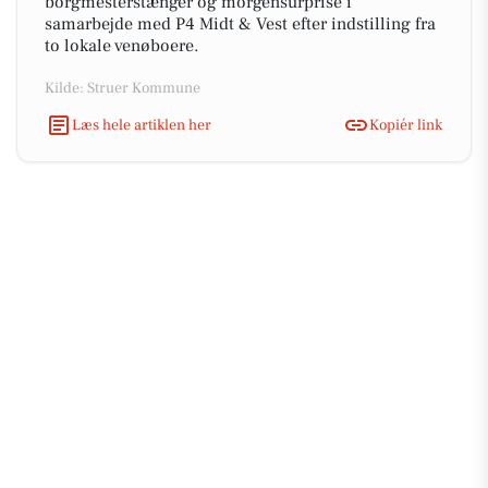
borgmesterstænger og morgensurprise i
samarbejde med P4 Midt & Vest efter indstilling fra
to lokale venøboere.
Kilde: Struer Kommune
Læs hele artiklen her
Kopiér link