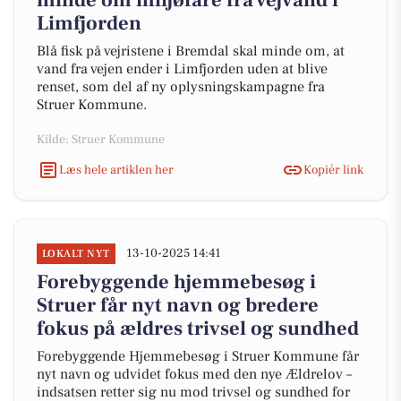
minde om miljøfare fra vejvand i
Limfjorden
Blå fisk på vejristene i Bremdal skal minde om, at
vand fra vejen ender i Limfjorden uden at blive
renset, som del af ny oplysningskampagne fra
Struer Kommune.
Kilde: Struer Kommune
Læs hele artiklen her
Kopiér link
13-10-2025 14:41
LOKALT NYT
Forebyggende hjemmebesøg i
Struer får nyt navn og bredere
fokus på ældres trivsel og sundhed
Forebyggende Hjemmebesøg i Struer Kommune får
nyt navn og udvidet fokus med den nye Ældrelov –
indsatsen retter sig nu mod trivsel og sundhed for