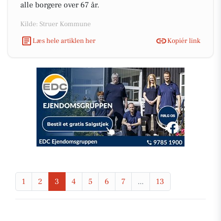
alle borgere over 67 år.
Kilde: Struer Kommune
Læs hele artiklen her
Kopiér link
1
2
3
4
5
6
7
...
13