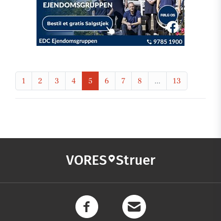
1
2
3
4
5
6
7
8
...
13
VORES
Struer