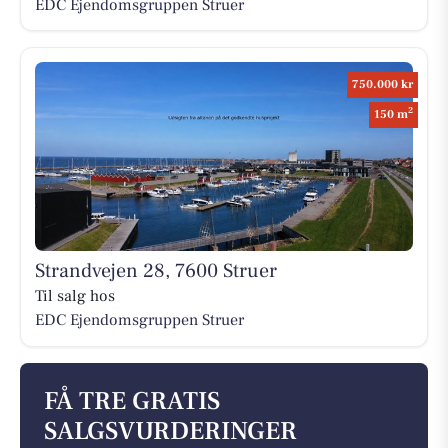
EDC Ejen­doms­grup­pen Struer
750.000 kr
2
150 m
Strandvejen 28, 7600 Struer
Til salg hos
EDC Ejen­doms­grup­pen Struer
FÅ TRE GRATIS
SALGSVURDERINGER