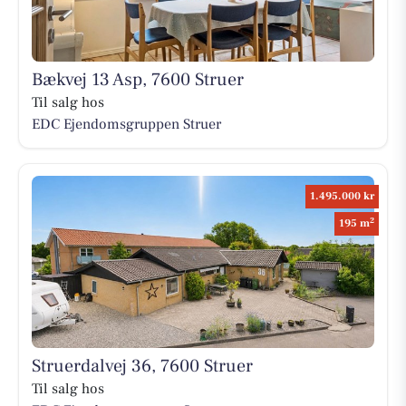
Bækvej 13 Asp, 7600 Struer
Til salg hos
EDC Ejen­doms­grup­pen Struer
1.495.000 kr
2
195 m
Struerdalvej 36, 7600 Struer
Til salg hos