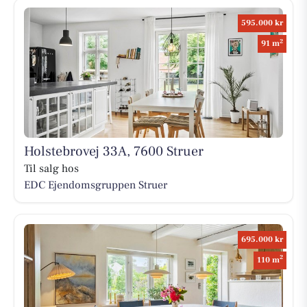
595.000 kr
2
91 m
Holstebrovej 33A, 7600 Struer
Til salg hos
EDC Ejen­doms­grup­pen Struer
695.000 kr
2
110 m