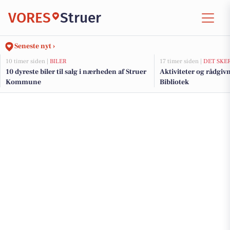
VORES
Struer
Seneste nyt ›
10 timer siden |
BILER
17 timer siden |
DET SKE
10 dyreste biler til salg i nærheden af Struer
Aktiviteter og rådgiv
Kommune
Bibliotek