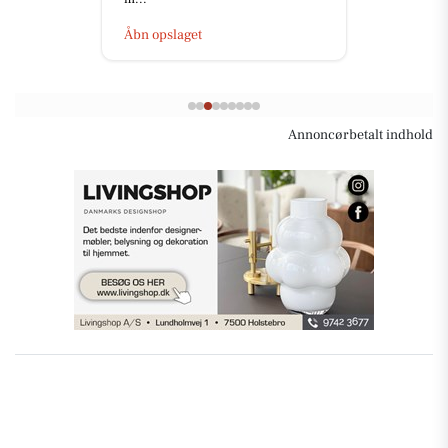
Åbn opslaget
Annoncørbetalt indhold