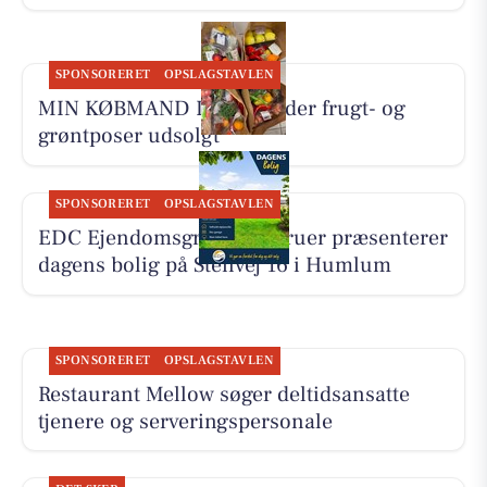
SPONSORERET
OPSLAGSTAVLEN
MIN KØBMAND I ASP melder frugt- og
grøntposer udsolgt
SPONSORERET
OPSLAGSTAVLEN
EDC Ejen­doms­grup­pen Struer præsenterer
dagens bolig på Stenvej 16 i Humlum
SPONSORERET
OPSLAGSTAVLEN
Restaurant Mellow søger deltidsansatte
tjenere og serveringspersonale