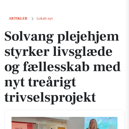
Solvang plejehjem styrker livsglæde og fællesskab med nyt treårigt tr
ARTIKLER
Lokalt nyt
Solvang plejehjem
styrker livsglæde
og fællesskab med
nyt treårigt
trivselsprojekt