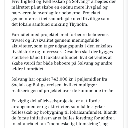
Frivillighed og Fællesskab på Solvang” arbejdes der
målrettet på at skabe en endnu mere livsglad og
nærværende hverdag for beboerne. Projektet
gennemføres i tæt samarbejde med frivillige samt
det lokale samfund omkring Thyholm.
Formålet med projektet er at forbedre beboernes
trivsel og livskvalitet gennem meningsfulde
aktiviteter, som tager udgangspunkt i den enkeltes
livshistorie og interesser. Desuden skal der bygges
stærkere bånd til lokalsamfundet, hvilket ventes at
skabe værdi for både beboere på Solvang og andre
ældre i området.
Solvang har opnået 743.000 kr. i puljemidler fra
Social- og Boligstyrelsen, hvilket muliggør
realiseringen af projektet over de kommende tre år.
En vigtig del af trivselsprojektet er at tilbyde
arrangementer og aktiviteter, som både styrker
fællesskab og brobygning til lokalsamfundet. Blandt
de første initiativer var et fælles foredrag for ældre i
lokalområdet om ”menneskelig blomstring”, og