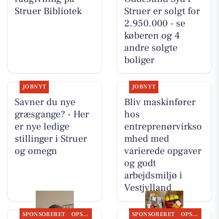
Struer Bibliotek
Struer er solgt for
2.950.000 - se
køberen og 4
andre solgte
boliger
JOBNYT
JOBNYT
Savner du nye
Bliv maskinfører
græsgange? - Her
hos
er nye ledige
entreprenørvirkso
stillinger i Struer
mhed med
og omegn
varierede opgaver
og godt
arbejdsmiljø i
Vestjylland
SPONSORERET
OPSLAGSTAVLEN
SPONSORERET
OPSLAGSTAVLEN