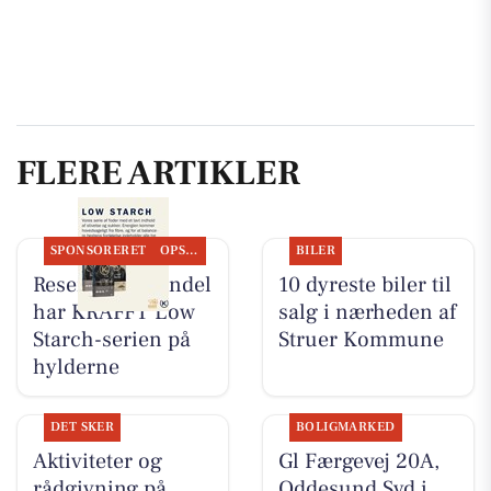
FLERE ARTIKLER
SPONSORERET
OPSLAGSTAVLEN
BILER
Resen Landhandel
10 dyreste biler til
har KRAFFT Low
salg i nærheden af
Starch-serien på
Struer Kommune
hylderne
DET SKER
BOLIGMARKED
Aktiviteter og
Gl Færgevej 20A,
rådgivning på
Oddesund Syd i