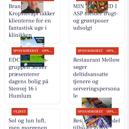
Brandsborgs
MIN KØBMAND I
Kropsterapi takker
ASP melder frugt-
klienterne for en
og grøntposer
fantastisk uge i
udsolgt
klinikken
SPONSORERET
OPSLAGSTAVLEN
SPONSORERET
OPSLAGSTAVLEN
EDC Ejen­doms­
Restaurant Mellow
grup­pen Struer
søger
præsenterer
deltidsansatte
dagens bolig på
tjenere og
Stenvej 16 i
serveringspersona
Humlum
le
VEJRET
SPONSORERET
OPSLAGSTAVLEN
Sol og lun luft,
Resen Landhandel
men morgenen
tilbyder gratis