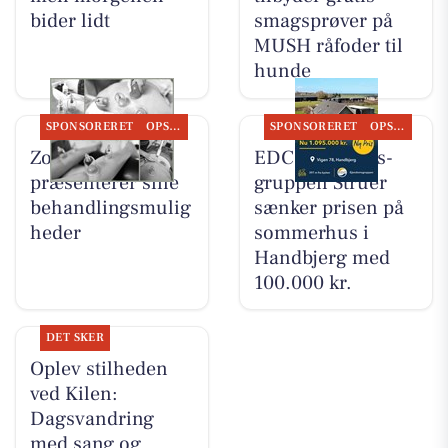
bider lidt
smagsprøver på
MUSH råfoder til
hunde
SPONSORERET
OPSLAGSTAVLEN
SPONSORERET
OPSLAGSTAVLEN
Zones By Gitte
EDC Ejen­doms­
præsenterer sine
grup­pen Struer
behandlingsmulig
sænker prisen på
heder
sommerhus i
Handbjerg med
100.000 kr.
DET SKER
Oplev stilheden
ved Kilen:
Dagsvandring
med sang og