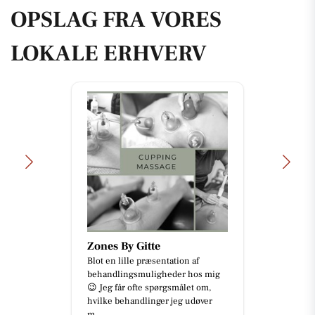
OPSLAG FRA VORES
LOKALE ERHVERV
Zones By Gitte
Blot en lille præsentation af
behandlingsmuligheder hos mig
😉 Jeg får ofte spørgsmålet om,
hvilke behandlinger jeg udøver
m...