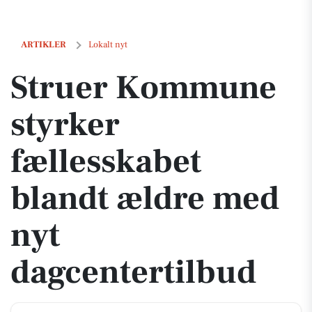
Struer Kommune styrker fællesskabet blandt ældre med nyt dagcente
ARTIKLER
Lokalt nyt
Struer Kommune
styrker
fællesskabet
blandt ældre med
nyt
dagcentertilbud