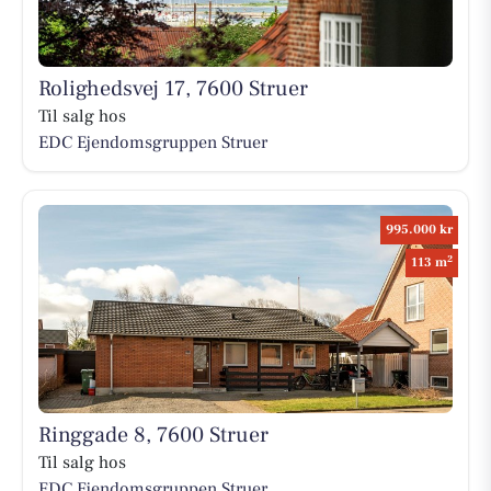
Rolighedsvej 17, 7600 Struer
Til salg hos
EDC Ejen­doms­grup­pen Struer
995.000 kr
2
113 m
Ringgade 8, 7600 Struer
Til salg hos
EDC Ejen­doms­grup­pen Struer