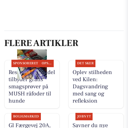
FLERE ARTIKLER
SPONSORERET
OPSLAGSTAVLEN
DET SKER
Resen Landhandel
Oplev stilheden
tilbyder gratis
ved Kilen:
smagsprøver på
Dagsvandring
MUSH råfoder til
med sang og
hunde
refleksion
BOLIGMARKED
JOBNYT
Gl Færgevej 20A,
Savner du nye