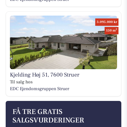
3.095.000 kr
2
150 m
Kjelding Høj 51, 7600 Struer
Til salg hos
EDC Ejen­doms­grup­pen Struer
FÅ TRE GRATIS
SALGSVURDERINGER