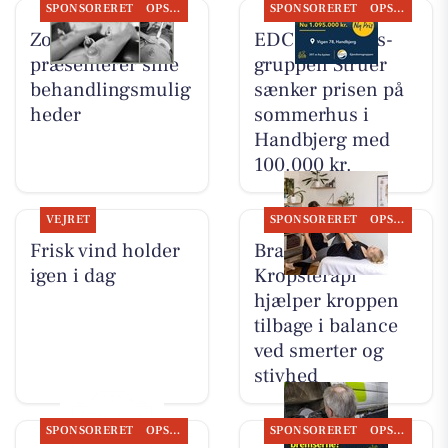
SPONSORERET
OPSLAGSTAVLEN
SPONSORERET
OPSLAGSTAVLEN
Zones By Gitte
EDC Ejen­doms­
præsenterer sine
grup­pen Struer
behandlingsmulig
sænker prisen på
heder
sommerhus i
Handbjerg med
100.000 kr.
VEJRET
SPONSORERET
OPSLAGSTAVLEN
Frisk vind holder
Brandsborgs
igen i dag
Kropsterapi
hjælper kroppen
tilbage i balance
ved smerter og
stivhed
SPONSORERET
OPSLAGSTAVLEN
SPONSORERET
OPSLAGSTAVLEN