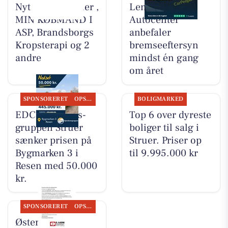
Nyt fra HV Cykler ,
Lemvig
MIN KØBMAND I
Autocenter
ASP, Brandsborgs
anbefaler
Kropsterapi og 2
bremseeftersyn
andre
mindst én gang
om året
SPONSORERET
OPSLAGSTAVLEN
BOLIGMARKED
EDC Ejen­doms­
Top 6 over dyreste
grup­pen Struer
boliger til salg i
sænker prisen på
Struer. Priser op
Bygmarken 3 i
til 9.995.000 kr
Resen med 50.000
kr.
SPONSORERET
OPSLAGSTAVLEN
Øster Hjerm