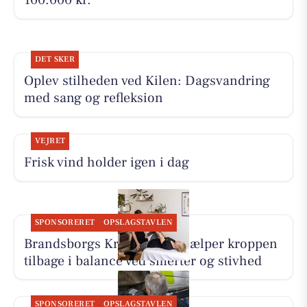
100.000 kr.
DET SKER
Oplev stilheden ved Kilen: Dagsvandring
med sang og refleksion
VEJRET
Frisk vind holder igen i dag
SPONSORERET
OPSLAGSTAVLEN
Brandsborgs Kropsterapi hjælper kroppen
tilbage i balance ved smerter og stivhed
SPONSORERET
OPSLAGSTAVLEN