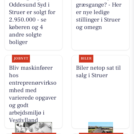
Oddesund Syd i
græsgange? - Her
Struer er solgt for
er nye ledige
2.950.000 - se
stillinger i Struer
køberen og 4
og omegn
andre solgte
boliger
JOBNYT
BILER
Bliv maskinfører
Biler netop sat til
hos
salg i Struer
entreprenørvirkso
mhed med
varierede opgaver
og godt
arbejdsmiljø i
Vestjylland