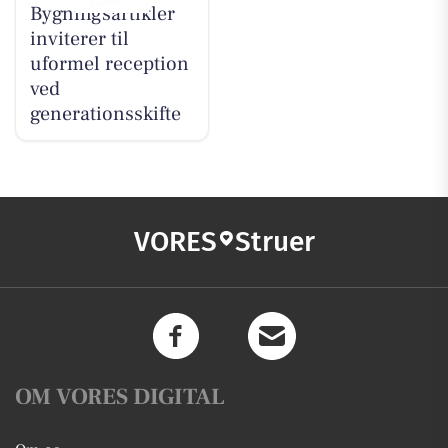
Bygningsartikler
inviterer til
uformel reception
ved
generationsskifte
VORES
Struer
OM VORES DIGITAL