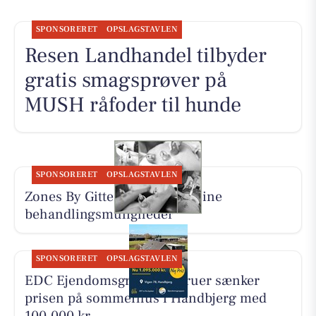
SPONSORERET
OPSLAGSTAVLEN
Resen Landhandel tilbyder
gratis smagsprøver på
MUSH råfoder til hunde
SPONSORERET
OPSLAGSTAVLEN
Zones By Gitte præsenterer sine
behandlingsmuligheder
SPONSORERET
OPSLAGSTAVLEN
EDC Ejen­doms­grup­pen Struer sænker
prisen på sommerhus i Handbjerg med