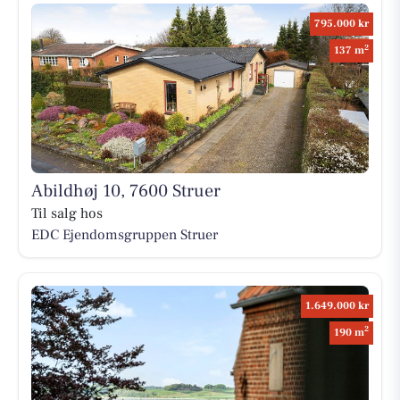
795.000 kr
2
137 m
Abildhøj 10, 7600 Struer
Til salg hos
EDC Ejen­doms­grup­pen Struer
1.649.000 kr
2
190 m