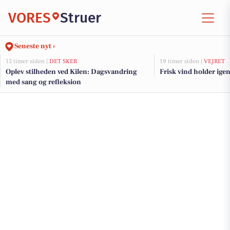
VORES
Struer
Seneste nyt ›
15 timer siden |
DET SKER
19 timer siden |
VEJRET
Oplev stilheden ved Kilen: Dagsvandring
Frisk vind holder igen
med sang og refleksion