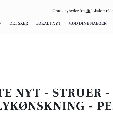
Gratis nyheder fra
dit
lokalområde
V
DET SKER
LOKALT NYT
MØD DINE NABOER
TE NYT - STRUER -
LYKØNSKNING - P