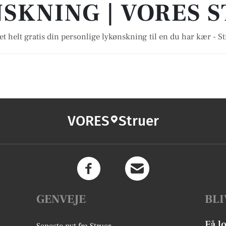
SKNING | VORES 
t helt gratis din personlige lykønskning til en du har kær - S
VORES
Struer
GENVEJE
BLI
Få l