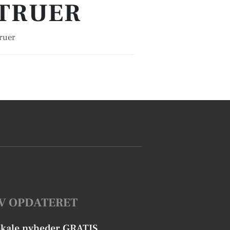
STRUER
truer
V OPDATERET
okale nyheder GRATIS