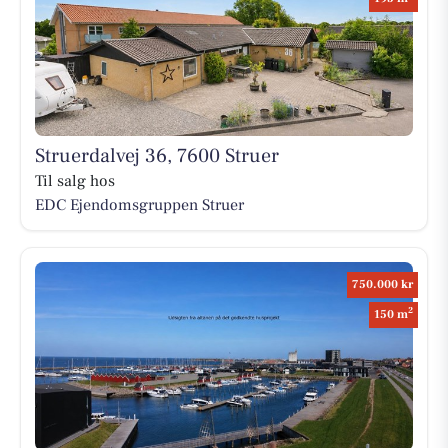
Struerdalvej 36, 7600 Struer
Til salg hos
EDC Ejen­doms­grup­pen Struer
750.000 kr
2
150 m