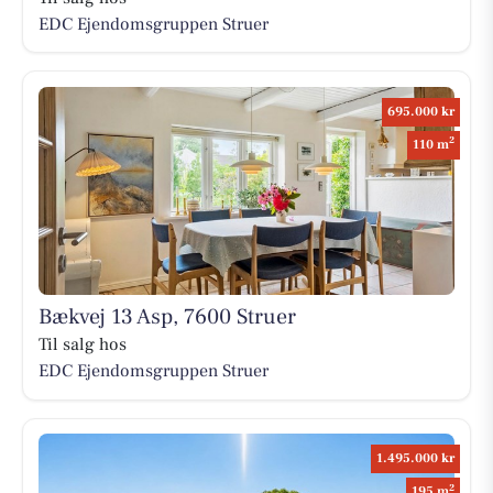
EDC Ejen­doms­grup­pen Struer
695.000 kr
2
110 m
Bækvej 13 Asp, 7600 Struer
Til salg hos
EDC Ejen­doms­grup­pen Struer
1.495.000 kr
2
195 m