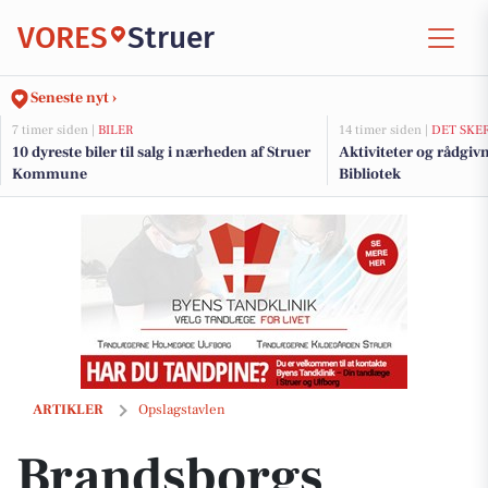
VORES
Struer
Seneste nyt ›
7 timer siden |
BILER
14 timer siden |
DET SKE
10 dyreste biler til salg i nærheden af Struer
Aktiviteter og rådgiv
Kommune
Bibliotek
Brandsborgs Kropsterapi tilbyder babytjek til spædbørn
ARTIKLER
Opslagstavlen
Brandsborgs