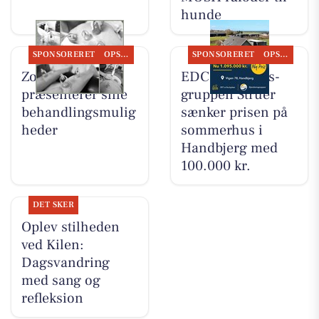
hunde
SPONSORERET
OPSLAGSTAVLEN
SPONSORERET
OPSLAGSTAVLEN
Zones By Gitte
EDC Ejen­doms­
præsenterer sine
grup­pen Struer
behandlingsmulig
sænker prisen på
heder
sommerhus i
Handbjerg med
100.000 kr.
DET SKER
Oplev stilheden
ved Kilen:
Dagsvandring
med sang og
refleksion