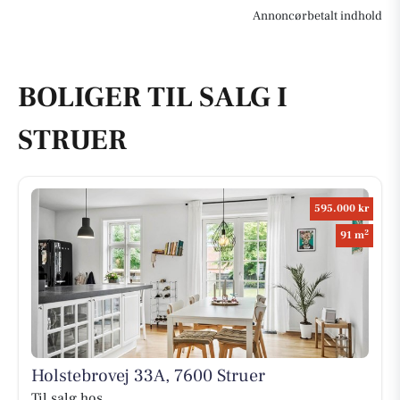
Annoncørbetalt indhold
BOLIGER TIL SALG I
STRUER
595.000 kr
2
91 m
Holstebrovej 33A, 7600 Struer
Til salg hos