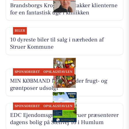
Brandsborgs Kropsterapi takker klienterne
for en fantastisk uge i klinikken
BILER
10 dyreste biler til salg i nærheden af
Struer Kommune
SPONSORERET
OPSLAGSTAVLEN
MIN KØBMAND I ASP melder frugt- og
grøntposer udsolgt
SPONSORERET
OPSLAGSTAVLEN
EDC Ejen­doms­grup­pen Struer præsenterer
dagens bolig på Stenvej 16 i Humlum