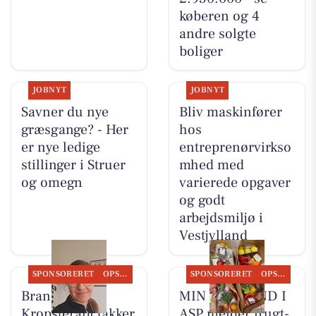
køberen og 4
andre solgte
boliger
JOBNYT
JOBNYT
Savner du nye
Bliv maskinfører
græsgange? - Her
hos
er nye ledige
entreprenørvirkso
stillinger i Struer
mhed med
og omegn
varierede opgaver
og godt
arbejdsmiljø i
Vestjylland
SPONSORERET
OPSLAGSTAVLEN
SPONSORERET
OPSLAGSTAVLEN
Brandsborgs
MIN KØBMAND I
Kropsterapi takker
ASP melder frugt-