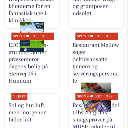
klienterne for en
og grøntposer
fantastisk uge i
udsolgt
klinikken
SPONSORERET
OPSLAGSTAVLEN
SPONSORERET
OPSLAGSTAVLEN
EDC Ejen­doms­
Restaurant Mellow
grup­pen Struer
søger
præsenterer
deltidsansatte
dagens bolig på
tjenere og
Stenvej 16 i
serveringspersona
Humlum
le
VEJRET
SPONSORERET
OPSLAGSTAVLEN
Sol og lun luft,
Resen Landhandel
men morgenen
tilbyder gratis
bider lidt
smagsprøver på
MUSH råfoder til