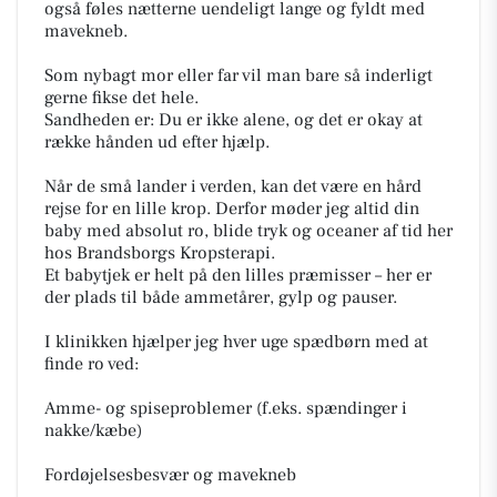
også føles nætterne uendeligt lange og fyldt med
mavekneb.
​Som nybagt mor eller far vil man bare så inderligt
gerne fikse det hele.
Sandheden er: Du er ikke alene, og det er okay at
række hånden ud efter hjælp.
​Når de små lander i verden, kan det være en hård
rejse for en lille krop. Derfor møder jeg altid din
baby med absolut ro, blide tryk og oceaner af tid her
hos Brandsborgs Kropsterapi.
Et babytjek er helt på den lilles præmisser – her er
der plads til både ammetårer, gylp og pauser.
​I klinikken hjælper jeg hver uge spædbørn med at
finde ro ved:
Amme- og spiseproblemer (f.eks. spændinger i
nakke/kæbe)
Fordøjelsesbesvær og mavekneb