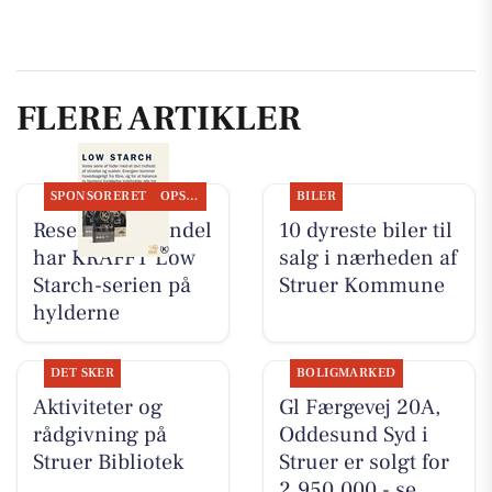
FLERE ARTIKLER
SPONSORERET
OPSLAGSTAVLEN
BILER
Resen Landhandel
10 dyreste biler til
har KRAFFT Low
salg i nærheden af
Starch-serien på
Struer Kommune
hylderne
DET SKER
BOLIGMARKED
Aktiviteter og
Gl Færgevej 20A,
rådgivning på
Oddesund Syd i
Struer Bibliotek
Struer er solgt for
2.950.000 - se