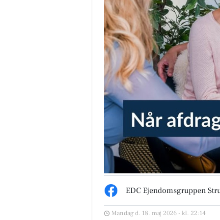
EDC Ejen­doms­grup­pen Str
Mandag d. 18. maj 2026 - kl. 22:14