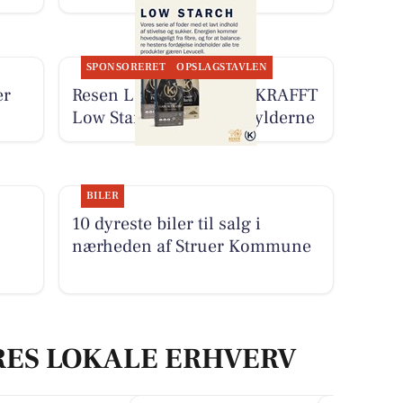
SPONSORERET
OPSLAGSTAVLEN
er
Resen Landhandel har KRAFFT
Low Starch-serien på hylderne
BILER
10 dyreste biler til salg i
nærheden af Struer Kommune
RES LOKALE ERHVERV