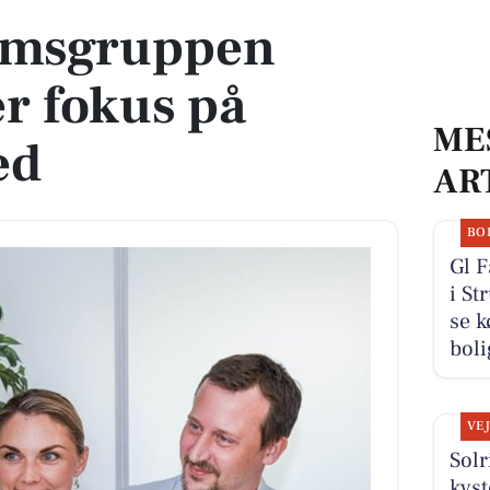
ms­grup­pen
er fokus på
ME
ed
AR
BO
Gl 
i St
se k
boli
VE
Solr
kys