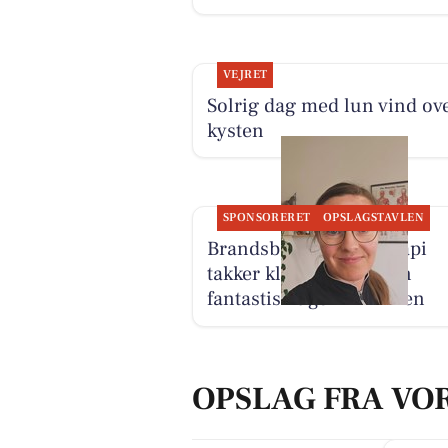
VEJRET
Solrig dag med lun vind ov
kysten
SPONSORERET
OPSLAGSTAVLEN
Brandsborgs Kropsterapi
takker klienterne for en
fantastisk uge i klinikken
OPSLAG FRA VO