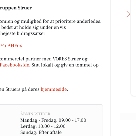
grup­pen Struer
nomien og mulighed for at prioritere anderledes.
bedst at holde sig under en vis
højeste bidragssatser
.ly/4nAHEox
Bianca Pure Skin
ER??
Igen igen …… ❤️
r kommerciel partner med VORES Struer og
søges
Facebookside
. Støt lokalt og giv en tommel op
mvig
Åbn opslaget
en Struers på deres
hjemmeside
.
ÅBNINGSTIDER
Mandag - Fredag: 09:00 - 17:00
Lørdag: 10:00 - 12:00
Søndag: Efter aftale