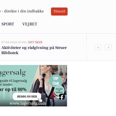
 -
direkte i din indbakke
Tilmeld
SPORT
VEJRET
07-08-2026 07:06 |
DET SKER
06-08-2026 09:0
‹
›
Aktiviteter og rådgivning på Struer
Oplev stilhe
Bibliotek
med sang og 