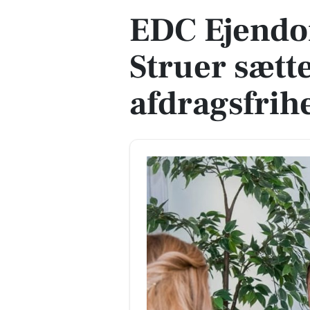
EDC Ejen­do
Struer sætt
afdragsfrih