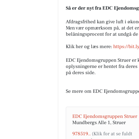
Så er der nyt fra EDC Ejen­doms­
Afdragsfrihed kan give luft i øko
Men vær opmærksom på, at det er 
belåningsprocent for at undgå de 
Klik her og læs mere:
https://bit
Restaurant Mellow
📢📢📢📢 ER DET DIG VI SØG
EDC Ejen­doms­grup­pen Struer e
Tjenere/serveringspersonale 
oplysningerne er hentet fra deres
til restaurant lige udenfor Le
på deres side.
ved HotelVFjorden 🔍 📍...
Åbn opslaget
Se mere om EDC Ejen­doms­grup­p
EDC Ejen­doms­grup­pen Struer
Mundbergs Alle 1, Struer
978519..