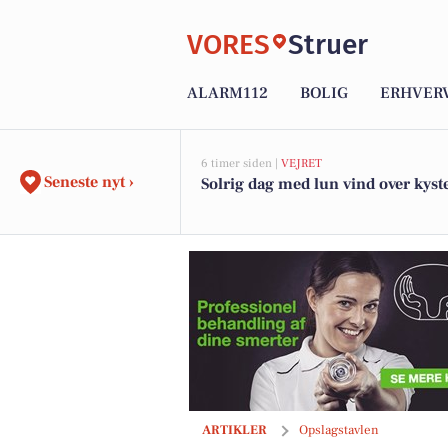
VORES
Struer
ALARM112
BOLIG
ERHVER
6 timer siden |
VEJRET
Seneste nyt ›
Solrig dag med lun vind over kyst
EDC Ejen­doms­grup­pen Struer sætter f
ARTIKLER
Opslagstavlen