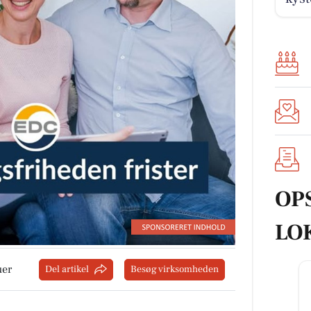
OP
LO
uer
Del artikel
Besøg virksomheden