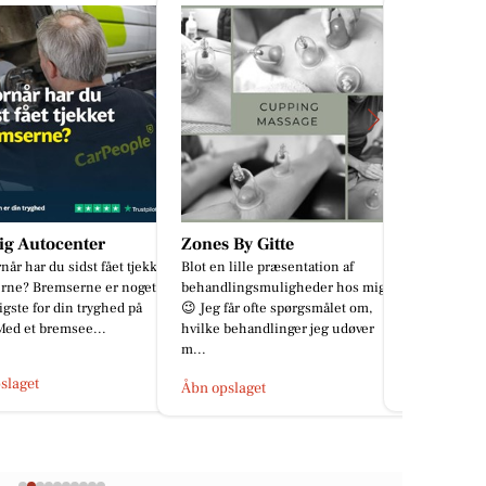
 By Gitte
Byens Tandklinik i Struer
Resen La
 lille præsentation af
🌈🐶 PRIDE
lingsmuligheder hos mig
RESEN LAND
får ofte spørgsmålet om,
anledning af
behandlinger jeg udøver
10% rabat på
Copenhagen 
Åbn opslaget
slaget
Åbn opslage