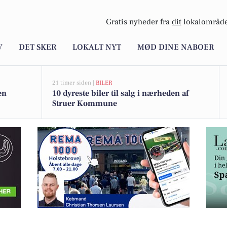
Gratis nyheder fra
dit
lokalområde
V
DET SKER
LOKALT NYT
MØD DINE NABOER
21 timer siden |
BILER
en
10 dyreste biler til salg i nærheden af
Struer Kommune
okus på afdragsfrihed