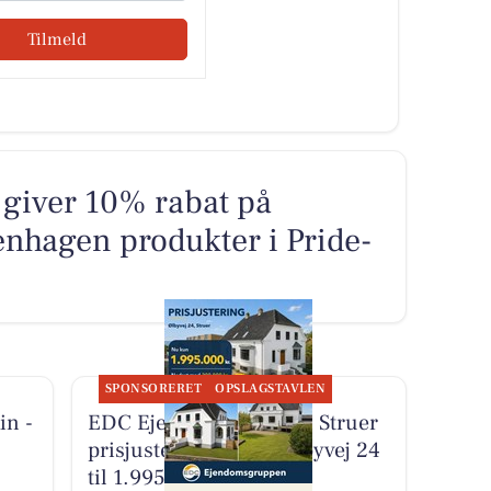
Tilmeld
giver 10% rabat på
nhagen produkter i Pride-
SPONSORERET
OPSLAGSTAVLEN
in -
EDC Ejen­doms­grup­pen Struer
prisjusterer villa på Ølbyvej 24
til 1.995.000 kr.