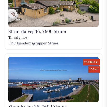
Struerdalvej 36, 7600 Struer
Til salg hos
EDC Ejen­doms­grup­pen Struer
750.000 kr
2
150 m
Strandvejen 28, 7600 Struer