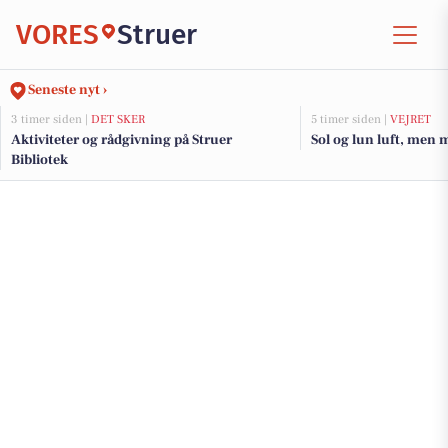
VORES
Struer
Seneste nyt ›
3 timer siden |
DET SKER
5 timer siden |
VEJRET
Aktiviteter og rådgivning på Struer
Sol og lun luft, men 
Bibliotek