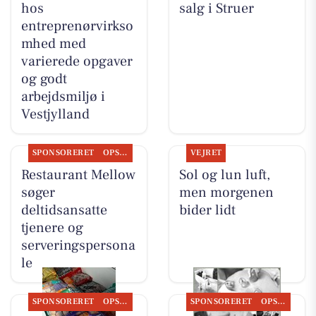
hos
salg i Struer
entreprenørvirkso
mhed med
varierede opgaver
og godt
arbejdsmiljø i
Vestjylland
SPONSORERET
OPSLAGSTAVLEN
VEJRET
Restaurant Mellow
Sol og lun luft,
søger
men morgenen
deltidsansatte
bider lidt
tjenere og
serveringspersona
le
SPONSORERET
OPSLAGSTAVLEN
SPONSORERET
OPSLAGSTAVLEN