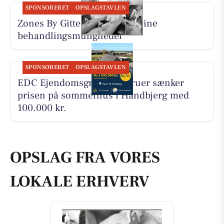
SPONSORERET
OPSLAGSTAVLEN
Zones By Gitte præsenterer sine
behandlingsmuligheder
SPONSORERET
OPSLAGSTAVLEN
EDC Ejen­doms­grup­pen Struer sænker
prisen på sommerhus i Handbjerg med
100.000 kr.
OPSLAG FRA VORES
LOKALE ERHVERV