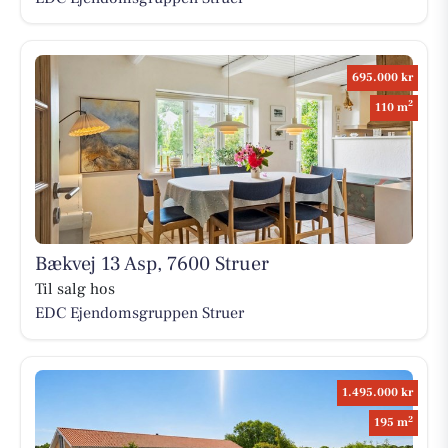
695.000 kr
2
110 m
Bækvej 13 Asp, 7600 Struer
Til salg hos
EDC Ejen­doms­grup­pen Struer
1.495.000 kr
2
195 m