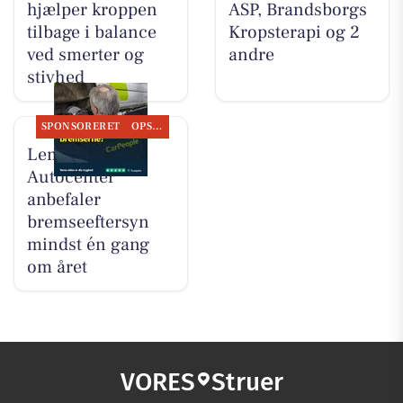
hjælper kroppen
ASP, Brandsborgs
tilbage i balance
Kropsterapi og 2
ved smerter og
andre
stivhed
SPONSORERET
OPSLAGSTAVLEN
Lemvig
Autocenter
anbefaler
bremseeftersyn
mindst én gang
om året
VORES
Struer