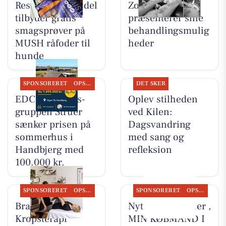
Resen Landhandel
Zones By Gitte
tilbyder gratis
præsenterer sine
smagsprøver på
behandlingsmulig
MUSH råfoder til
heder
hunde
SPONSORERET
OPSLAGSTAVLEN
DET SKER
EDC Ejen­doms­
Oplev stilheden
grup­pen Struer
ved Kilen:
sænker prisen på
Dagsvandring
sommerhus i
med sang og
Handbjerg med
refleksion
100.000 kr.
SPONSORERET
OPSLAGSTAVLEN
SPONSORERET
OPSLAGSTAVLEN
Brandsborgs
Nyt fra HV Cykler ,
Kropsterapi
MIN KØBMAND I