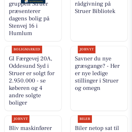
grup­pen Struer
rådgivning på
præsenterer
Struer Bibliotek
dagens bolig på
Stenvej 16 i
Humlum
BOLIGMARKED
JOBNYT
Gl Færgevej 20A,
Savner du nye
Oddesund Syd i
græsgange? - Her
Struer er solgt for
er nye ledige
2.950.000 - se
stillinger i Struer
køberen og 4
og omegn
andre solgte
boliger
JOBNYT
BILER
Bliv maskinfører
Biler netop sat til