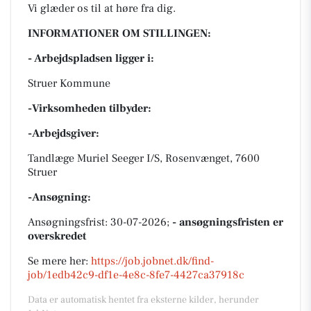
Vi glæder os til at høre fra dig.
INFORMATIONER OM STILLINGEN:
- Arbejdspladsen ligger i:
Struer Kommune
-Virksomheden tilbyder:
-Arbejdsgiver:
Tandlæge Muriel Seeger I/S, Rosenvænget, 7600
Struer
-Ansøgning:
Ansøgningsfrist: 30-07-2026;
- ansøgningsfristen er
overskredet
Se mere her:
https://job.jobnet.dk/find-
job/1edb42c9-df1e-4e8c-8fe7-4427ca37918c
Data er automatisk hentet fra eksterne kilder, herunder