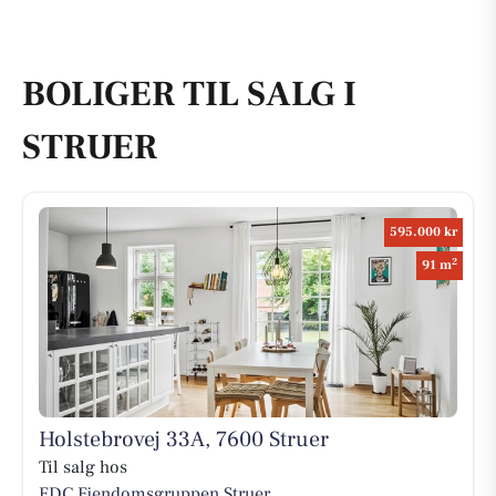
BOLIGER TIL SALG I
STRUER
595.000 kr
2
91 m
Holstebrovej 33A, 7600 Struer
Til salg hos
EDC Ejen­doms­grup­pen Struer