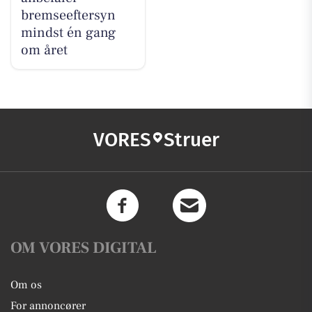
bremseeftersyn
mindst én gang
om året
VORES
Struer
OM VORES DIGITAL
Om os
For annoncører