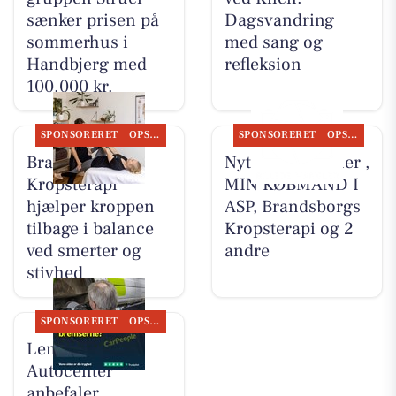
sænker prisen på
Dagsvandring
sommerhus i
med sang og
Handbjerg med
refleksion
100.000 kr.
SPONSORERET
OPSLAGSTAVLEN
SPONSORERET
OPSLAGSTAVLEN
Brandsborgs
Nyt fra HV Cykler ,
Kropsterapi
MIN KØBMAND I
hjælper kroppen
ASP, Brandsborgs
tilbage i balance
Kropsterapi og 2
ved smerter og
andre
stivhed
SPONSORERET
OPSLAGSTAVLEN
Lemvig
Autocenter
anbefaler