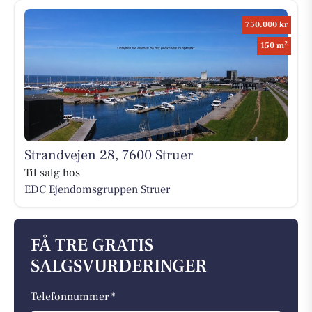
750.000 kr
2
150 m
Strandvejen 28, 7600 Struer
Til salg hos
EDC Ejen­doms­grup­pen Struer
FÅ TRE GRATIS
SALGSVURDERINGER
Telefonnummer *