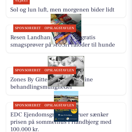
VEJRET
Sol og lun luft, men morgenen bider lidt
SPONSORERET
OPSLAGSTAVLEN
Resen Landhandel tilbyder gratis
smagsprøver på MUSH råfoder til hunde
SPONSORERET
OPSLAGSTAVLEN
Zones By Gitte præsenterer sine
behandlingsmuligheder
SPONSORERET
OPSLAGSTAVLEN
EDC Ejen­doms­grup­pen Struer sænker
prisen på sommerhus i Handbjerg med
100.000 kr.