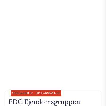
SPONSORERET
OPSLAGSTAVLEN
EDC Ejen­doms­grup­pen