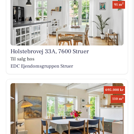
2
91 m
Holstebrovej 33A, 7600 Struer
Til salg hos
EDC Ejen­doms­grup­pen Struer
695.000 kr
2
110 m