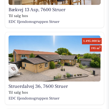
Bækvej 13 Asp, 7600 Struer
Til salg hos
EDC Ejen­doms­grup­pen Struer
1.495.000 kr
2
195 m
Struerdalvej 36, 7600 Struer
Til salg hos
EDC Ejen­doms­grup­pen Struer