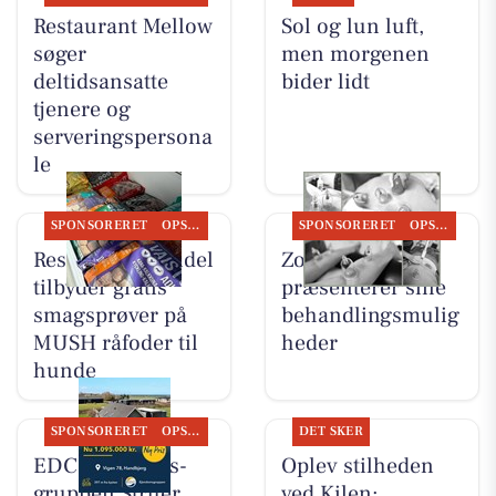
Restaurant Mellow
Sol og lun luft,
søger
men morgenen
deltidsansatte
bider lidt
tjenere og
serveringspersona
le
SPONSORERET
OPSLAGSTAVLEN
SPONSORERET
OPSLAGSTAVLEN
Resen Landhandel
Zones By Gitte
tilbyder gratis
præsenterer sine
smagsprøver på
behandlingsmulig
MUSH råfoder til
heder
hunde
SPONSORERET
OPSLAGSTAVLEN
DET SKER
EDC Ejen­doms­
Oplev stilheden
grup­pen Struer
ved Kilen: