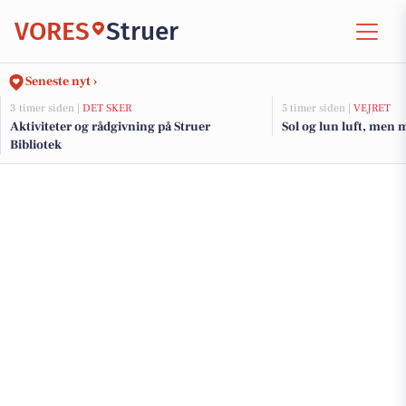
VORES
Struer
Seneste nyt ›
3 timer siden |
DET SKER
5 timer siden |
VEJRET
Aktiviteter og rådgivning på Struer
Sol og lun luft, men 
Bibliotek