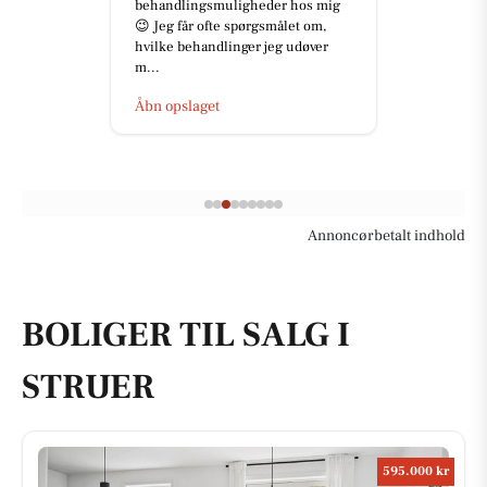
behandlingsmuligheder hos mig
😉 Jeg får ofte spørgsmålet om,
hvilke behandlinger jeg udøver
m...
Åbn opslaget
Annoncørbetalt indhold
BOLIGER TIL SALG I
STRUER
595.000 kr