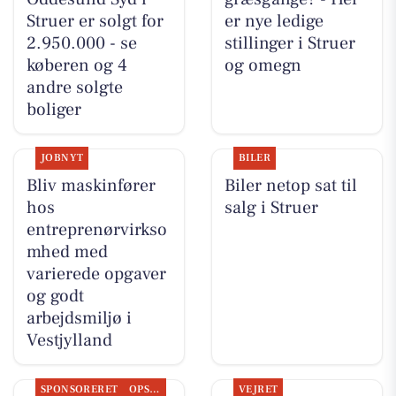
Struer er solgt for
er nye ledige
2.950.000 - se
stillinger i Struer
køberen og 4
og omegn
andre solgte
boliger
JOBNYT
BILER
Bliv maskinfører
Biler netop sat til
hos
salg i Struer
entreprenørvirkso
mhed med
varierede opgaver
og godt
arbejdsmiljø i
Vestjylland
SPONSORERET
OPSLAGSTAVLEN
VEJRET