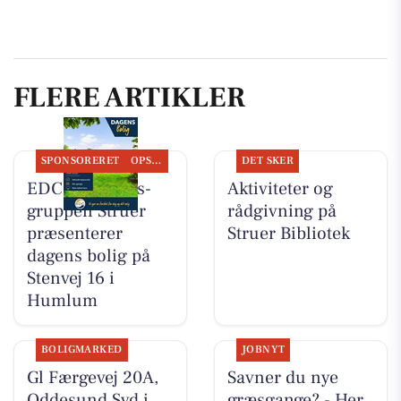
FLERE ARTIKLER
SPONSORERET
OPSLAGSTAVLEN
DET SKER
EDC Ejen­doms­
Aktiviteter og
grup­pen Struer
rådgivning på
præsenterer
Struer Bibliotek
dagens bolig på
Stenvej 16 i
Humlum
BOLIGMARKED
JOBNYT
Gl Færgevej 20A,
Savner du nye
Oddesund Syd i
græsgange? - Her