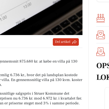
Del artikel
 gennemsnit 875.680 kr. at købe en villa på 130
OP
LO
mlig 6.736 kr., hvor det på landsplan kostede
 villa. En gennemsnitlig villa på 130 kvm. koster
n.
snitlige salgspris i Struer Kommune det
prisen nu 6.736 kr. mod 6.972 kr. i kvartalet før.
lan er priserne steget med 3% i samme periode.