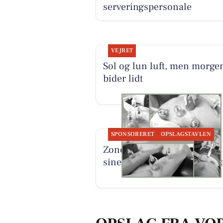
serveringspersonale
VEJRET
Sol og lun luft, men morge
bider lidt
SPONSORERET
OPSLAGSTAVLEN
Zones By Gitte præsenterer
sine behandlingsmulighed