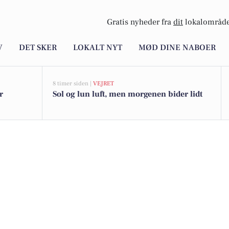
Gratis nyheder fra
dit
lokalområde
V
DET SKER
LOKALT NYT
MØD DINE NABOER
8 timer siden |
VEJRET
r
Sol og lun luft, men morgenen bider lidt