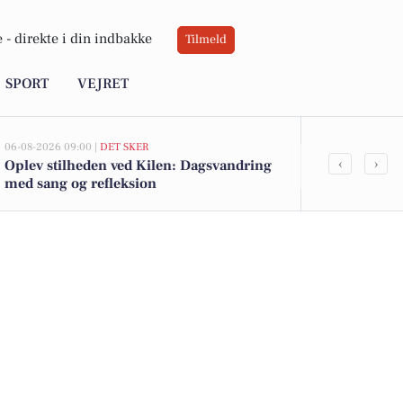
 -
direkte i din indbakke
Tilmeld
SPORT
VEJRET
06-08-2026 09:00 |
DET SKER
05-08-2026 13:02
‹
›
Oplev stilheden ved Kilen: Dagsvandring
Top 6 over dy
med sang og refleksion
Priser op til