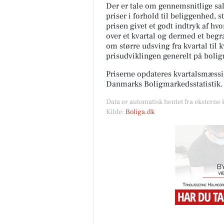
Der er tale om gennemsnitlige salg
priser i forhold til beliggenhed, s
prisen givet et godt indtryk af hv
over et kvartal og dermed et begræ
om større udsving fra kvartal til 
prisudviklingen generelt på boli
Priserne opdateres kvartalsmæssig
Danmarks Boligmarkedsstatistik.
Data er automatisk hentet fra eksterne 
Kilde:
Boliga.dk