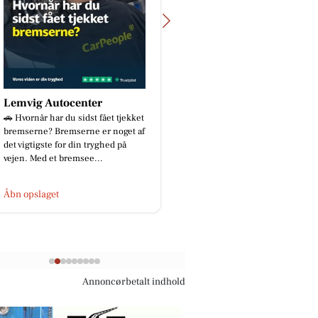
Lemvig Autocenter
Zones By Gitte
🚗 Hvornår har du sidst fået tjekket
Blot en lille præsentat
bremserne? Bremserne er noget af
behandlingsmulighed
det vigtigste for din tryghed på
😉 Jeg får ofte spørgs
vejen. Med et bremsee...
hvilke behandlinger j
m...
Åbn opslaget
Åbn opslaget
Annoncørbetalt indhold