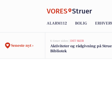
VORES
Struer
ALARM112
BOLIG
ERHVER
6 timer siden |
DET SKER
Seneste nyt ›
Aktiviteter og rådgivning på Strue
Bibliotek