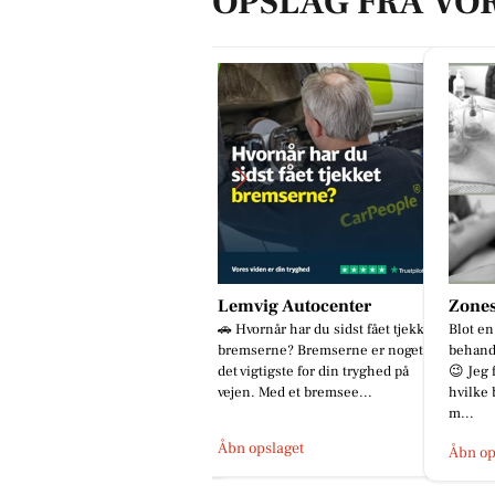
OPSLAG FRA VO
estaurant Mellow
Lemvig Autocenter
Zones
📢📢📢 ER DET DIG VI SØGER??
🚗 Hvornår har du sidst fået tjekket
Blot en
enere/serveringspersonale søges
bremserne? Bremserne er noget af
behand
l restaurant lige udenfor Lemvig
det vigtigste for din tryghed på
😉 Jeg 
d HotelVFjorden 🔍 📍...
vejen. Med et bremsee...
hvilke 
m...
bn opslaget
Åbn opslaget
Åbn op