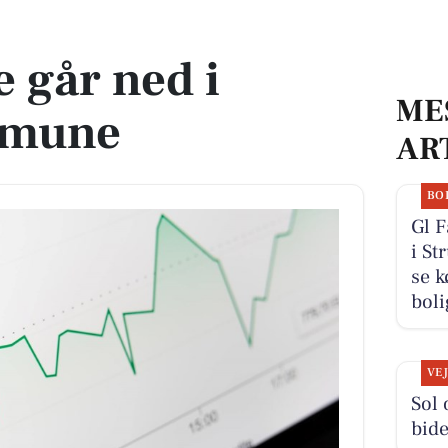
ne
 går ned i
ME
mmune
AR
BO
Gl 
i St
se k
boli
VE
Sol 
bide