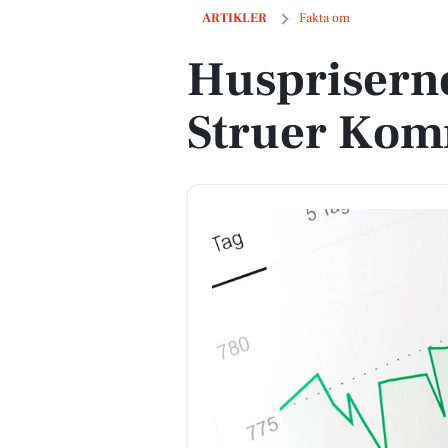
Huspriserne går ned i Struer Kommu
ARTIKLER
Fakta om
Huspriserne
Struer Ko