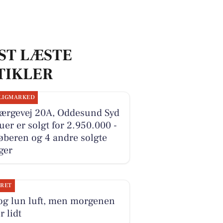
ST LÆSTE
TIKLER
LIGMARKED
Færgevej 20A, Oddesund Syd
ruer er solgt for 2.950.000 -
øberen og 4 andre solgte
ger
JRET
og lun luft, men morgenen
r lidt