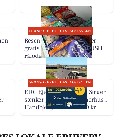
SPONSORERET
OPSLAGSTAVLEN
nen
Resen Landhandel tilbyder
gratis smagsprøver på MUSH
råfoder til hunde
SPONSORERET
OPSLAGSTAVLEN
EDC Ejen­doms­grup­pen Struer
er
sænker prisen på sommerhus i
Handbjerg med 100.000 kr.