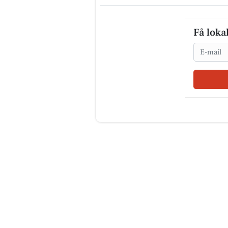
Få loka
Email