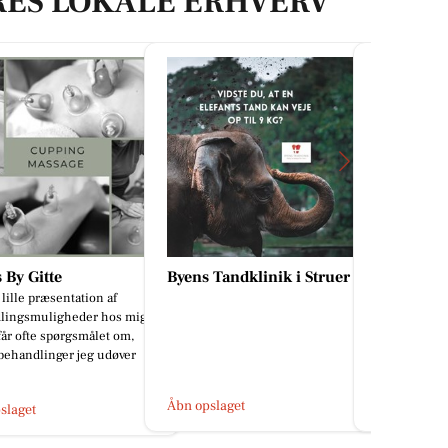
RES LOKALE ERHVERV
 By Gitte
Byens Tandklinik i Struer
Resen La
 lille præsentation af
🐶🥩 MUSH – 
lingsmuligheder hos mig
rigtig mad! 
får ofte spørgsmålet om,
typen, der m
behandlinger jeg udøver
aldrig kan bli
Åbn opslaget
Åbn opslage
slaget