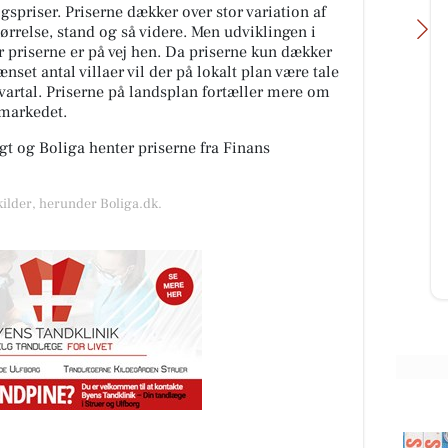
spriser. Priserne dækker over stor variation af
tørrelse, stand og så videre. Men udviklingen i
or priserne er på vej hen. Da priserne kun dækker
nset antal villaer vil der på lokalt plan være tale
kvartal. Priserne på landsplan fortæller mere om
gmarkedet.
Restaurant Mellow
t og Boliga henter priserne fra Finans
📢📢📢📢 ER DET DIG VI SØGER??
Tjenere/serveringspersonale søges
kilder, herunder Boliga.dk.
til restaurant lige udenfor Lemvig
ved HotelVFjorden 🔍 📍...
Åbn opslaget