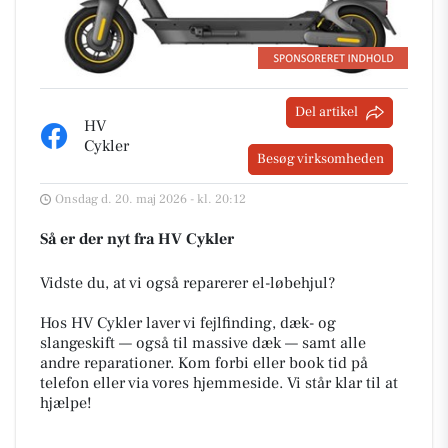
Del artikel
HV
Cykler
Besøg virksomheden
Onsdag d. 20. maj 2026 - kl. 20:12
Så er der nyt fra HV Cykler
Vidste du, at vi også reparerer el-løbehjul?
Hos HV Cykler laver vi fejlfinding, dæk- og
slangeskift — også til massive dæk — samt alle
andre reparationer. Kom forbi eller book tid på
telefon eller via vores hjemmeside. Vi står klar til at
hjælpe!