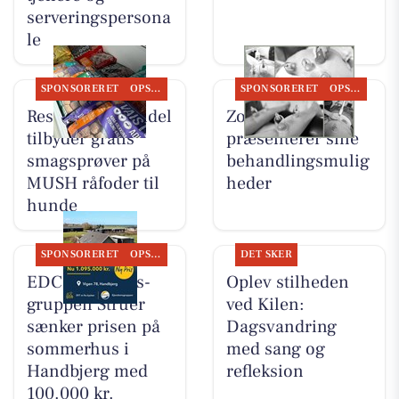
serveringspersona
le
SPONSORERET
OPSLAGSTAVLEN
SPONSORERET
OPSLAGSTAVLEN
Resen Landhandel
Zones By Gitte
tilbyder gratis
præsenterer sine
smagsprøver på
behandlingsmulig
MUSH råfoder til
heder
hunde
SPONSORERET
OPSLAGSTAVLEN
DET SKER
EDC Ejen­doms­
Oplev stilheden
grup­pen Struer
ved Kilen:
sænker prisen på
Dagsvandring
sommerhus i
med sang og
Handbjerg med
refleksion
100.000 kr.