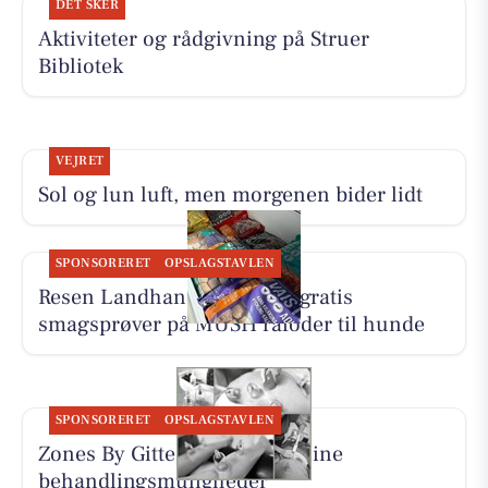
DET SKER
Aktiviteter og rådgivning på Struer
Bibliotek
VEJRET
Sol og lun luft, men morgenen bider lidt
SPONSORERET
OPSLAGSTAVLEN
Resen Landhandel tilbyder gratis
smagsprøver på MUSH råfoder til hunde
SPONSORERET
OPSLAGSTAVLEN
Zones By Gitte præsenterer sine
behandlingsmuligheder