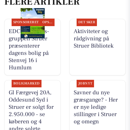
FLERE ARTIKLER
SPONSORERET
OPSLAGSTAVLEN
DET SKER
EDC Ejen­doms­
Aktiviteter og
grup­pen Struer
rådgivning på
præsenterer
Struer Bibliotek
dagens bolig på
Stenvej 16 i
Humlum
BOLIGMARKED
JOBNYT
Gl Færgevej 20A,
Savner du nye
Oddesund Syd i
græsgange? - Her
Struer er solgt for
er nye ledige
2.950.000 - se
stillinger i Struer
køberen og 4
og omegn
andre solgte