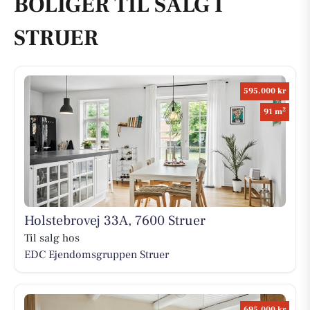
BOLIGER TIL SALG I
STRUER
595.000 kr
2
91 m
Holstebrovej 33A, 7600 Struer
Til salg hos
EDC Ejen­doms­grup­pen Struer
695.000 kr