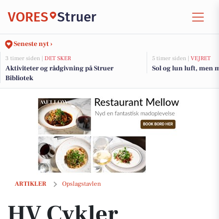
VORES
Struer
Seneste nyt ›
3 timer siden |
DET SKER
5 timer siden |
VEJRET
Aktiviteter og rådgivning på Struer
Sol og lun luft, men 
Bibliotek
HV Cykler reparerer el-løbehjul
ARTIKLER
Opslagstavlen
HV Cykler