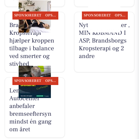
SPONSORERET
OPSLAGSTAVLEN
SPONSORERET
OPSLAGSTAVLEN
Brandsborgs
Nyt fra HV Cykler ,
Kropsterapi
MIN KØBMAND I
hjælper kroppen
ASP, Brandsborgs
tilbage i balance
Kropsterapi og 2
ved smerter og
andre
stivhed
SPONSORERET
OPSLAGSTAVLEN
Lemvig
Autocenter
anbefaler
bremseeftersyn
mindst én gang
om året