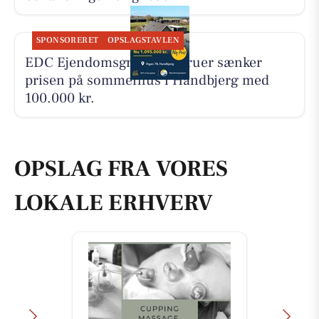
SPONSORERET
OPSLAGSTAVLEN
EDC Ejen­doms­grup­pen Struer sænker
prisen på sommerhus i Handbjerg med
100.000 kr.
OPSLAG FRA VORES
LOKALE ERHVERV