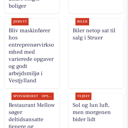
boliger
JOBNYT
BILER
Bliv maskinfører
Biler netop sat til
hos
salg i Struer
entreprenørvirkso
mhed med
varierede opgaver
og godt
arbejdsmiljø i
Vestjylland
SPONSORERET
OPSLAGSTAVLEN
VEJRET
Restaurant Mellow
Sol og lun luft,
søger
men morgenen
deltidsansatte
bider lidt
tjenere og