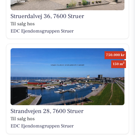
Struerdalvej 36, 7600 Struer
Til salg hos
EDC Ejen­doms­grup­pen Struer
750.000 kr
2
150 m
Strandvejen 28, 7600 Struer
Til salg hos
EDC Ejen­doms­grup­pen Struer