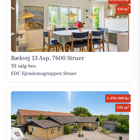
2
110 m
Bækvej 13 Asp, 7600 Struer
Til salg hos
EDC Ejen­doms­grup­pen Struer
1.495.000 kr
2
195 m