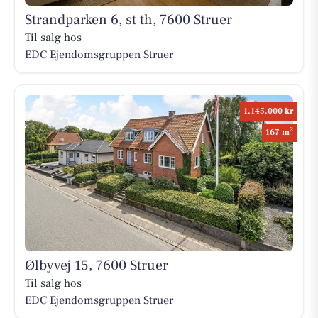
Strandparken 6, st th, 7600 Struer
Til salg hos
EDC Ejen­doms­grup­pen Struer
1.145.000 kr
2
167 m
Ølbyvej 15, 7600 Struer
Til salg hos
EDC Ejen­doms­grup­pen Struer