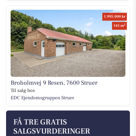
1.995.000 kr
2
145 m
Broholmvej 9 Resen, 7600 Struer
Til salg hos
EDC Ejen­doms­grup­pen Struer
FÅ TRE GRATIS
SALGSVURDERINGER