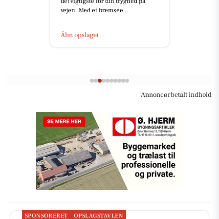
det vigtigste for din tryghed på
vejen. Med et bremsee...
Åbn opslaget
Annoncørbetalt indhold
SPONSORERET
OPSLAGSTAVLEN