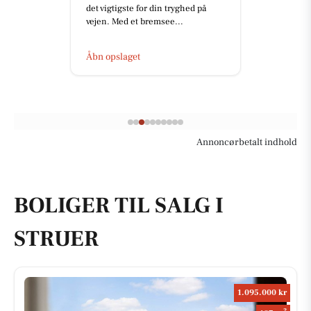
det vigtigste for din tryghed på
vejen. Med et bremsee...
Åbn opslaget
Annoncørbetalt indhold
BOLIGER TIL SALG I
STRUER
1.095.000 kr
2