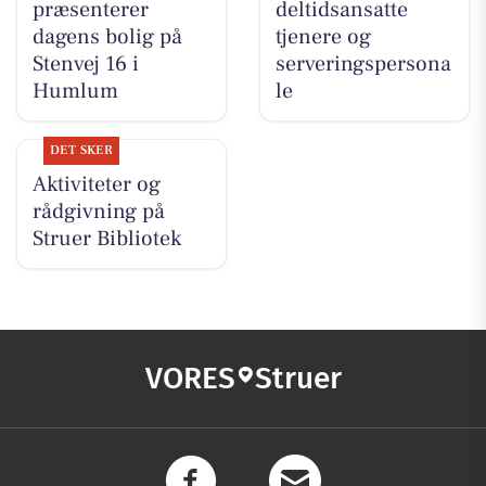
præsenterer
deltidsansatte
dagens bolig på
tjenere og
Stenvej 16 i
serveringspersona
Humlum
le
DET SKER
Aktiviteter og
rådgivning på
Struer Bibliotek
VORES
Struer