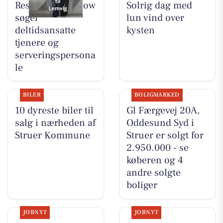
Restaurant Mellow
Solrig dag med
søger
lun vind over
deltidsansatte
kysten
tjenere og
serveringspersona
le
BILER
BOLIGMARKED
10 dyreste biler til
Gl Færgevej 20A,
salg i nærheden af
Oddesund Syd i
Struer Kommune
Struer er solgt for
2.950.000 - se
køberen og 4
andre solgte
boliger
JOBNYT
JOBNYT