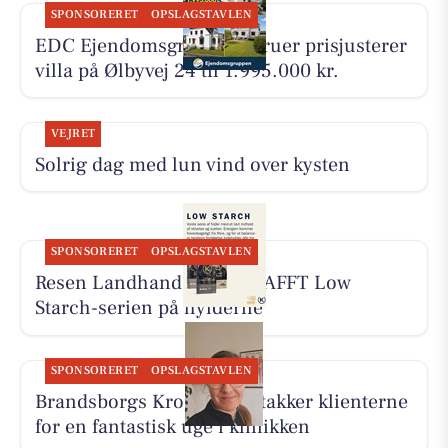
SPONSORERET
OPSLAGSTAVLEN
EDC Ejen­doms­grup­pen Struer prisjusterer
villa på Ølbyvej 24 til 1.995.000 kr.
VEJRET
Solrig dag med lun vind over kysten
SPONSORERET
OPSLAGSTAVLEN
Resen Landhandel har KRAFFT Low
Starch-serien på hylderne
SPONSORERET
OPSLAGSTAVLEN
Brandsborgs Kropsterapi takker klienterne
for en fantastisk uge i klinikken