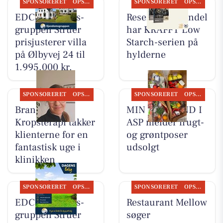
SPONSORERET
OPSLAGSTAVLEN
SPONSORERET
OPSLAGSTAVLEN
EDC Ejen­doms­
Resen Landhandel
grup­pen Struer
har KRAFFT Low
prisjusterer villa
Starch-serien på
på Ølbyvej 24 til
hylderne
1.995.000 kr.
SPONSORERET
OPSLAGSTAVLEN
SPONSORERET
OPSLAGSTAVLEN
Brandsborgs
MIN KØBMAND I
Kropsterapi takker
ASP melder frugt-
klienterne for en
og grøntposer
fantastisk uge i
udsolgt
klinikken
SPONSORERET
OPSLAGSTAVLEN
SPONSORERET
OPSLAGSTAVLEN
EDC Ejen­doms­
Restaurant Mellow
grup­pen Struer
søger