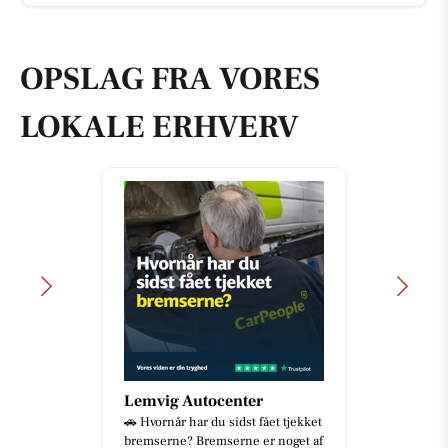
OPSLAG FRA VORES
LOKALE ERHVERV
Lemvig Autocenter
🚗 Hvornår har du sidst fået tjekket
bremserne? Bremserne er noget af