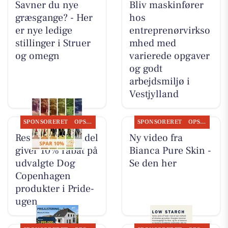
Savner du nye
Bliv maskinfører
græsgange? - Her
hos
er nye ledige
entreprenørvirkso
stillinger i Struer
mhed med
og omegn
varierede opgaver
og godt
arbejdsmiljø i
Vestjylland
SPONSORERET
OPSLAGSTAVLEN
SPONSORERET
OPSLAGSTAVLEN
Resen Landhandel
Ny video fra
giver 10% rabat på
Bianca Pure Skin -
udvalgte Dog
Se den her
Copenhagen
produkter i Pride-
ugen