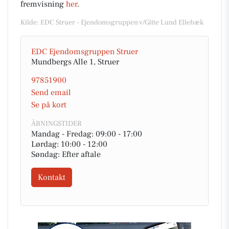
fremvisning
her
.
Kilde: EDC Struer - Ejendomsgruppen v/Gitte Lund Ellebæk
EDC Ejen­doms­grup­pen Struer
Mundbergs Alle 1, Struer
97851900
Send email
Se på kort
ÅBNINGSTIDER
Mandag - Fredag: 09:00 - 17:00
Lørdag: 10:00 - 12:00
Søndag: Efter aftale
Kontakt