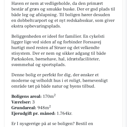
Haven er nem at vedligeholde, da den primært
består af græs og smukke buske. Der er god plads til
både leg og afslapning. Til boligen hører desuden
en dobbeltcarport og et nyt redskabsskur, som giver
ekstra op­be­va­rings­plads.
Beliggenheden er ideel for familier. En cykelsti
ligger lige ved siden af og forbinder Forssavej
hurtigt med resten af Struer og det velkendte
stisystem. Der er nem og sikker adgang til både
Parkskolen, børnehave, hal, idræts­fa­ci­li­te­ter,
svømmehal og sportsplads.
Denne bolig er perfekt for dig, der ønsker et
moderne og velholdt hus i et roligt, børnevenligt
område tæt på både natur og byens tilbud.
2
Boligens areal:
170m
Værelser:
3
2
Grundareal:
948m
Ejerudgift pr. måned:
1.764kr.
Er I nysgerrige på at se boligen? Bestil en