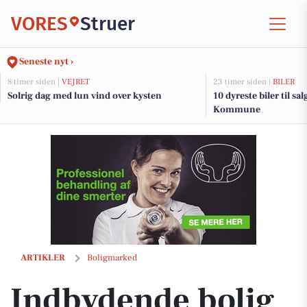
VORES
Struer
Seneste nyt ›
8 timer siden |
VEJRET
23 timer siden |
BILER
Solrig dag med lun vind over kysten
10 dyreste biler til sa
Kommune
Indbydende bolig med moderne opdateringer
ARTIKLER
Boligmarked
Indbydende bolig