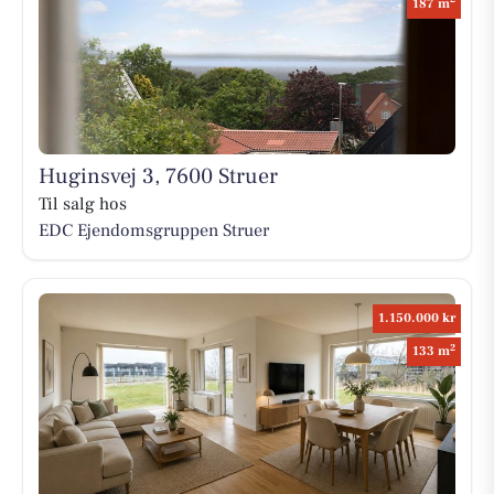
187 m
Huginsvej 3, 7600 Struer
Til salg hos
EDC Ejen­doms­grup­pen Struer
1.150.000 kr
2
133 m