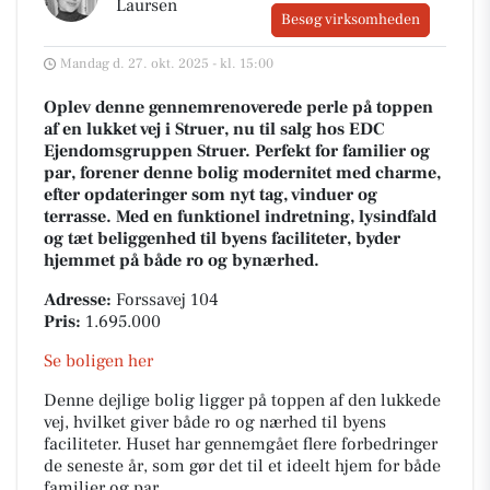
Laursen
Besøg virksomheden
Mandag d. 27. okt. 2025 - kl. 15:00
Oplev denne gennemrenoverede perle på toppen
af en lukket vej i Struer, nu til salg hos EDC
Ejendomsgruppen Struer. Perfekt for familier og
par, forener denne bolig modernitet med charme,
efter opdateringer som nyt tag, vinduer og
terrasse. Med en funktionel indretning, lysindfald
og tæt beliggenhed til byens faciliteter, byder
hjemmet på både ro og bynærhed.
Adresse:
Forssavej 104
Pris:
1.695.000
Se boligen her
Denne dejlige bolig ligger på toppen af den lukkede
vej, hvilket giver både ro og nærhed til byens
faciliteter. Huset har gennemgået flere forbedringer
de seneste år, som gør det til et ideelt hjem for både
familier og par.