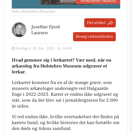
Foto: Holstebro Museum
.
Del artikel
Josefine Fjord
Laursen
Besøg virksomheden
Lørdag d. 28. jun. 2025 - kl. 14:00
Hvad gemmer sig i lerkarret? Vær med, når en
arkæolog fra Holstebro Museum udgraver et
lerkar.
Lerkarret kommer fra en af de mange grave, som
museets arkæologer undersøgte ved Halgaarde
Enge i 2022-2023. Karret er endnu ikke udgravet og
står, som da det blev sat i jernaldergraven for 2.000
år siden.
Vi ved endnu ikke, hvilke overraskelser der findes på
karrets bund, og hvilke historier det kan fortælle om
den døde og tidens samfund.