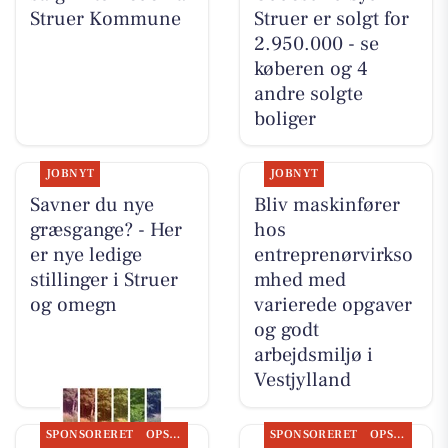
Struer Kommune
Struer er solgt for
2.950.000 - se
køberen og 4
andre solgte
boliger
JOBNYT
JOBNYT
Savner du nye
Bliv maskinfører
græsgange? - Her
hos
er nye ledige
entreprenørvirkso
stillinger i Struer
mhed med
og omegn
varierede opgaver
og godt
arbejdsmiljø i
Vestjylland
SPONSORERET
OPSLAGSTAVLEN
SPONSORERET
OPSLAGSTAVLEN