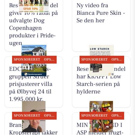
Resen Landhandel
Ny video fra
giver 10% rabat på
Bianca Pure Skin -
udvalgte Dog
Se den her
Copenhagen
produkter i Pride-
ugen
SPONSORERET
OPSLAGSTAVLEN
SPONSORERET
OPSLAGSTAVLEN
EDC Ejen­doms­
Resen Landhandel
grup­pen Struer
har KRAFFT Low
prisjusterer villa
Starch-serien på
på Ølbyvej 24 til
hylderne
1.995.000 kr.
SPONSORERET
OPSLAGSTAVLEN
SPONSORERET
OPSLAGSTAVLEN
Brandsborgs
MIN KØBMAND I
Kropsterapi takker
ASP melder frugt-