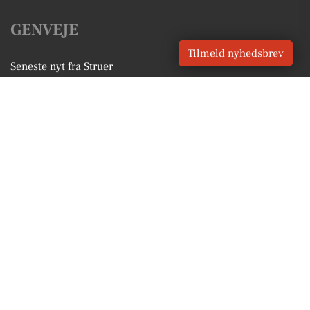
GENVEJE
Tilmeld nyhedsbrev
Seneste nyt fra Struer
Vores lokale erhverv
Kalenderen for Struer
Fakta om Struer
Erhvervsartikler
Struer Kommune
Få en gratis salgsvurdering
Sponsoreret indhold
Vores Digital © 2026
Kontakt VORES Digital