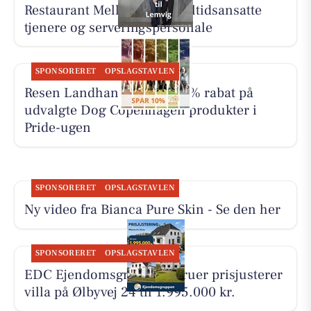
Restaurant Mellow søger deltidsansatte
tjenere og serveringspersonale
SPONSORERET
OPSLAGSTAVLEN
Resen Landhandel giver 10% rabat på
udvalgte Dog Copenhagen produkter i
Pride-ugen
SPONSORERET
OPSLAGSTAVLEN
Ny video fra Bianca Pure Skin - Se den her
SPONSORERET
OPSLAGSTAVLEN
EDC Ejen­doms­grup­pen Struer prisjusterer
villa på Ølbyvej 24 til 1.995.000 kr.