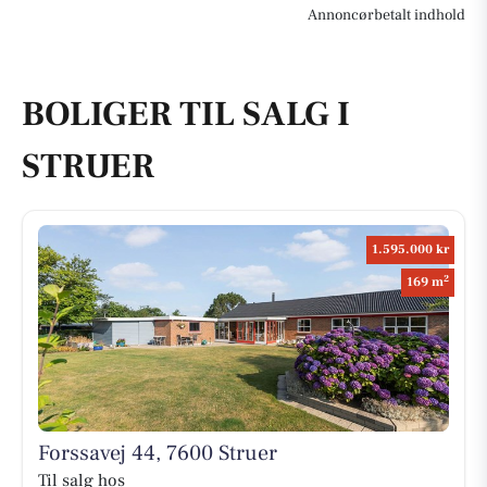
Annoncørbetalt indhold
BOLIGER TIL SALG I
STRUER
1.595.000 kr
2
169 m
Forssavej 44, 7600 Struer
Til salg hos