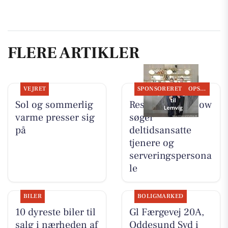
FLERE ARTIKLER
VEJRET
SPONSORERET
OPSLAGSTAVLEN
Sol og sommerlig
Restaurant Mellow
varme presser sig
søger
på
deltidsansatte
tjenere og
serveringspersona
le
BILER
BOLIGMARKED
10 dyreste biler til
Gl Færgevej 20A,
salg i nærheden af
Oddesund Syd i