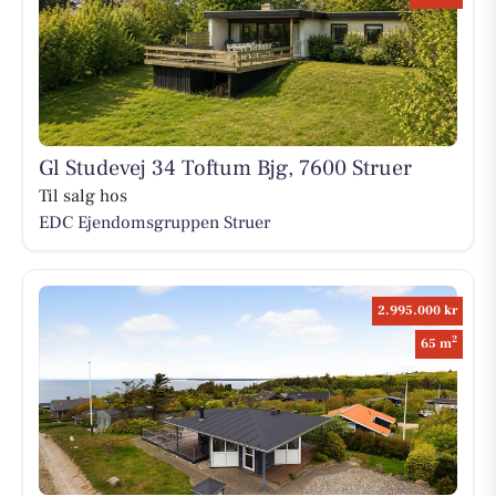
Gl Studevej 34 Toftum Bjg, 7600 Struer
Til salg hos
EDC Ejen­doms­grup­pen Struer
2.995.000 kr
2
65 m