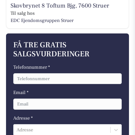
Skovbrynet 8 Toftum Bjg, 7600 Struer
Til salg hos
EDC Ejen­doms­grup­pen Struer
FÅ TRE GRATIS
SALGSVURDERINGER
Telefonnummer *
Email *
Adresse *
Adresse