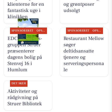
klienterne for en
og grøntposer
fantastisk uge i
udsolgt
klinikken
SPONSORERET
OPSLAGSTAVLEN
SPONSORERET
OPSLAGSTAVLEN
EDC Ejen­doms­
Restaurant Mellow
grup­pen Struer
søger
præsenterer
deltidsansatte
dagens bolig på
tjenere og
Stenvej 16 i
serveringspersona
Humlum
le
DET SKER
Aktiviteter og
rådgivning på
Struer Bibliotek