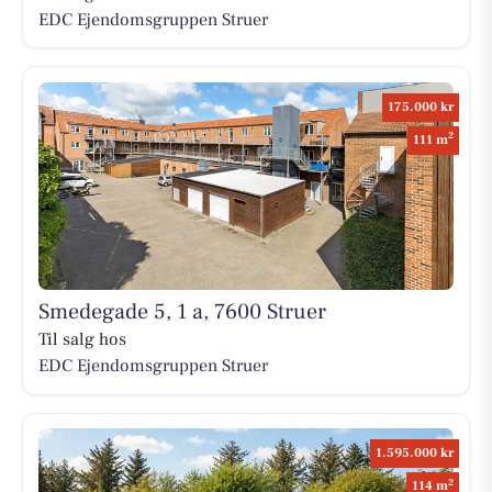
EDC Ejen­doms­grup­pen Struer
175.000 kr
2
111 m
Smedegade 5, 1 a, 7600 Struer
Til salg hos
EDC Ejen­doms­grup­pen Struer
1.595.000 kr
2
114 m