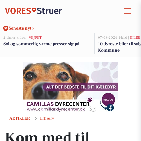
VORES
Struer
Seneste nyt ›
2 timer siden |
VEJRET
07-08-2026 14:16 |
BILER
Sol og sommerlig varme presser sig på
10 dyreste biler til sa
Kommune
Kom med til udgravning af lerkar: Åben udgravning på Holstebro M
ARTIKLER
Erhverv
Kom med til