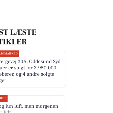
ST LÆSTE
TIKLER
LIGMARKED
Færgevej 20A, Oddesund Syd
ruer er solgt for 2.950.000 -
øberen og 4 andre solgte
ger
JRET
og lun luft, men morgenen
r lidt