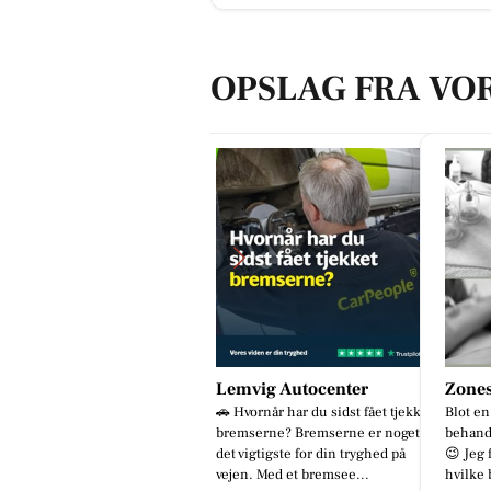
OPSLAG FRA VO
emvig Autocenter
Zones By Gitte
Byens
 Hvornår har du sidst fået tjekket
Blot en lille præsentation af
emserne? Bremserne er noget af
behandlingsmuligheder hos mig
t vigtigste for din tryghed på
😉 Jeg får ofte spørgsmålet om,
jen. Med et bremsee...
hvilke behandlinger jeg udøver