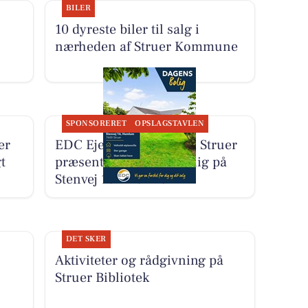
BILER
10 dyreste biler til salg i
nærheden af Struer Kommune
SPONSORERET
OPSLAGSTAVLEN
er
EDC Ejen­doms­grup­pen Struer
t
præsenterer dagens bolig på
Stenvej 16 i Humlum
DET SKER
Aktiviteter og rådgivning på
Struer Bibliotek