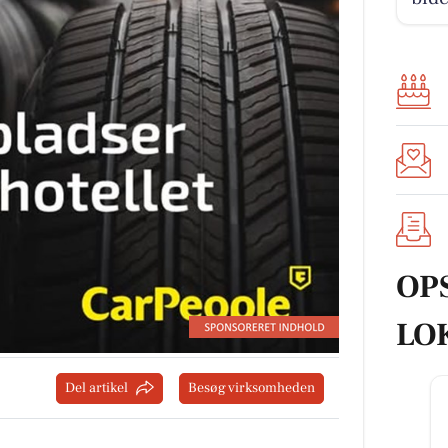
OP
LO
Del artikel
Besøg virksomheden