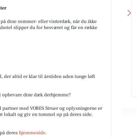
ter
e på dine sommer- eller vinterdæk, når du ikke
otel slipper du for besværet og får en række
Lemvig Autocenter
ER??
🚗 Hvornår har du sidst fået tjekket
søges
bremserne? Bremserne er noget af
mvig
det vigtigste for din tryghed på
vejen. Med et bremsee...
 der altid er klar til årstiden uden tunge løft
Åbn opslaget
 at opbevare dine dæk derhjemme?
 partner med VORES Struer og oplysningerne er
tøt lokalt og giv en tommel op på deres side.
 på deres
hjemmeside
.