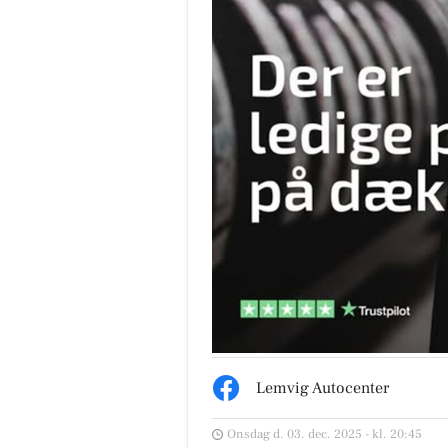
Lemvig Autocenter
Onsdag d. 03. dec. 2025 - kl. 20:45