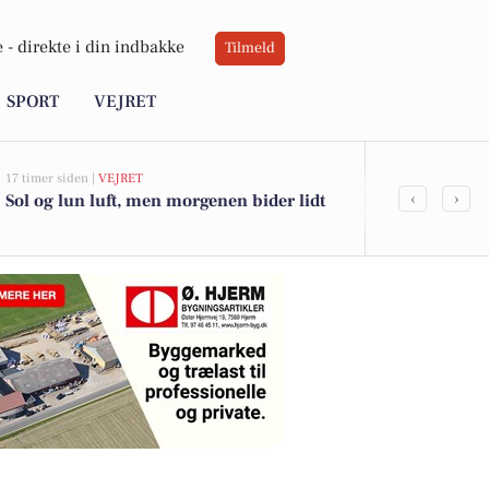
 -
direkte i din indbakke
Tilmeld
SPORT
VEJRET
17 timer siden |
VEJRET
06-08-2026 09:0
‹
›
Sol og lun luft, men morgenen bider lidt
Oplev stilhe
med sang og 