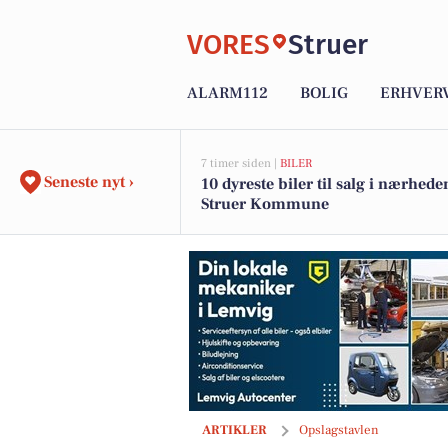
VORES
Struer
ALARM112
BOLIG
ERHVER
7 timer siden |
BILER
Seneste nyt ›
10 dyreste biler til salg i nærhede
Struer Kommune
Lemvig Autocenter tilbyder dækopbeva
ARTIKLER
Opslagstavlen