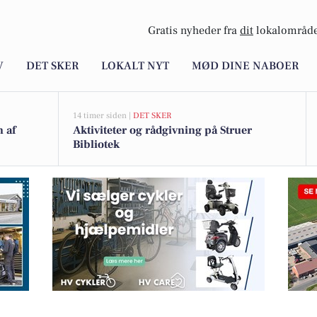
Gratis nyheder fra
dit
lokalområde
V
DET SKER
LOKALT NYT
MØD DINE NABOER
14 timer siden |
DET SKER
n af
Aktiviteter og rådgivning på Struer
Bibliotek
ring med CarPeople's dækhotel