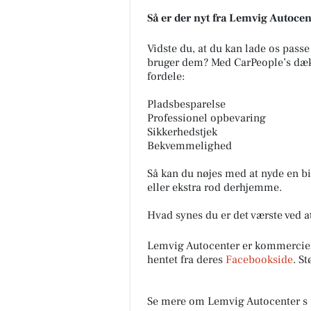
Så er der nyt fra Lemvig Autocen
Vidste du, at du kan lade os pass
bruger dem? Med CarPeople’s dækh
fordele:
Pladsbesparelse
Restaurant Mellow
Professionel opbevaring
📢📢📢📢 ER DET DIG VI SØG
Sikkerhedstjek
Tjenere/serveringspersonale 
Bekvemmelighed
til restaurant lige udenfor Le
ved HotelVFjorden 🔍 📍...
Så kan du nøjes med at nyde en bil,
eller ekstra rod derhjemme.
Åbn opslaget
Hvad synes du er det værste ved
Lemvig Autocenter er kommerciel
hentet fra deres
Facebookside
. S
Se mere om Lemvig Autocenter s