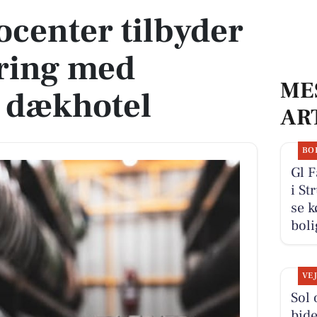
center tilbyder
ring med
ME
s dækhotel
AR
BO
Gl 
i St
se k
boli
VE
Sol 
bide