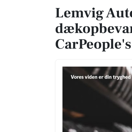
Lemvig Auto
dækopbeva
CarPeople'