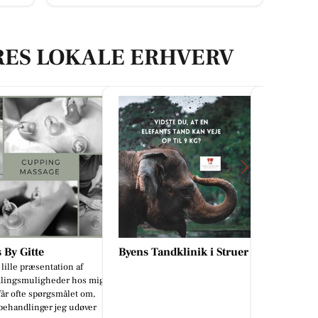
RES LOKALE ERHVERV
 Tandklinik i Struer
Resen Landhandel
Brandsbor
🐴🌾 Vidste du, at vi har KRAFFT
Sikke en fan
Low Starch-serien på hylderne? 🌾
❤️✨ ​Når dør
Er du på udkig efter et hestefoder
sidste klient
med lavt indhold af st...
med én helt 