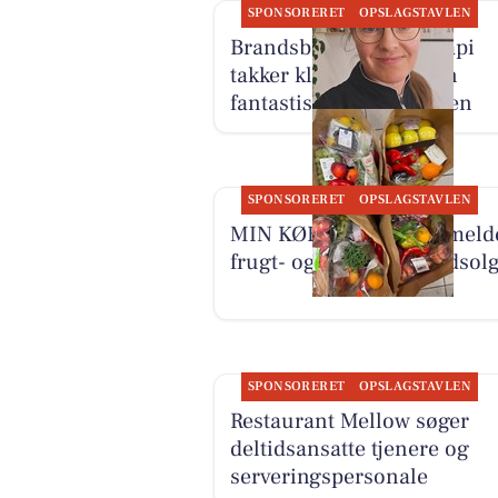
SPONSORERET
OPSLAGSTAVLEN
Brandsborgs Kropsterapi
takker klienterne for en
fantastisk uge i klinikken
SPONSORERET
OPSLAGSTAVLEN
MIN KØBMAND I ASP meld
frugt- og grøntposer udsolg
SPONSORERET
OPSLAGSTAVLEN
Restaurant Mellow søger
deltidsansatte tjenere og
serveringspersonale