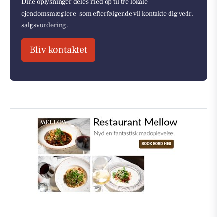
Dine oplysninger deles med op til tre lokale
ejendomsmæglere, som efterfølgende vil kontakte dig vedr.
salgsvurdering.
Bliv kontaktet