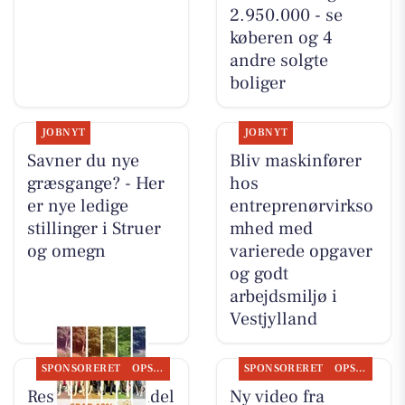
2.950.000 - se
køberen og 4
andre solgte
boliger
JOBNYT
JOBNYT
Savner du nye
Bliv maskinfører
græsgange? - Her
hos
er nye ledige
entreprenørvirkso
stillinger i Struer
mhed med
og omegn
varierede opgaver
og godt
arbejdsmiljø i
Vestjylland
SPONSORERET
OPSLAGSTAVLEN
SPONSORERET
OPSLAGSTAVLEN
Resen Landhandel
Ny video fra