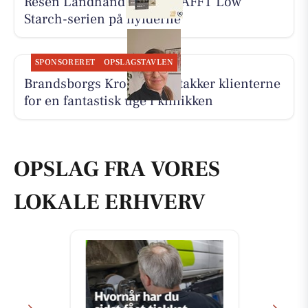
Resen Landhandel har KRAFFT Low
Starch-serien på hylderne
SPONSORERET
OPSLAGSTAVLEN
Brandsborgs Kropsterapi takker klienterne
for en fantastisk uge i klinikken
OPSLAG FRA VORES
LOKALE ERHVERV