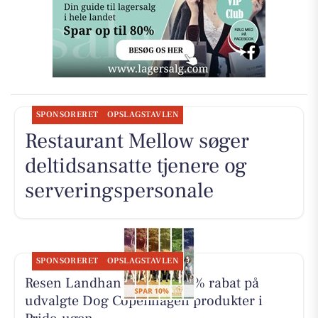
SPONSORERET
OPSLAGSTAVLEN
Restaurant Mellow søger
deltidsansatte tjenere og
serveringspersonale
SPONSORERET
OPSLAGSTAVLEN
Resen Landhandel giver 10% rabat på
udvalgte Dog Copenhagen produkter i