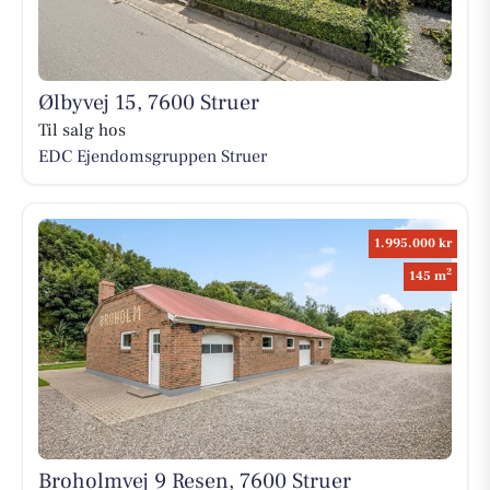
Ølbyvej 15, 7600 Struer
Til salg hos
EDC Ejen­doms­grup­pen Struer
1.995.000 kr
2
145 m
Broholmvej 9 Resen, 7600 Struer