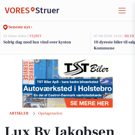
VORES
Struer
Seneste nyt ›
13 timer siden |
VEJRET
07-08-2026 14:16 |
BILER
Solrig dag med lun vind over kysten
10 dyreste biler til sa
Kommune
Lux By Jakobsen inviterer til hyggelig shoppingoplevelse i regnvejret
ARTIKLER
Opslagstavlen
Lux By Jakobsen