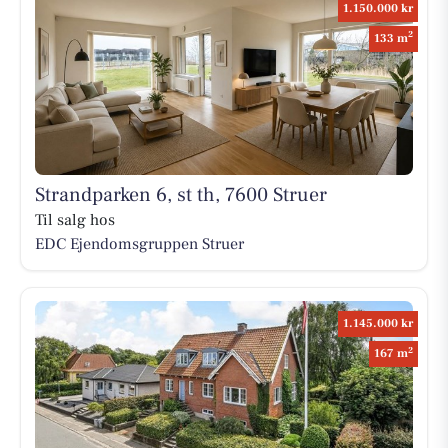
1.150.000 kr
2
133 m
Strandparken 6, st th, 7600 Struer
Til salg hos
EDC Ejen­doms­grup­pen Struer
1.145.000 kr
2
167 m