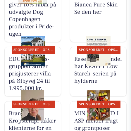
giver 10% rabat på
Bianca Pure Skin -
udvalgte Dog
Se den her
Copenhagen
produkter i Pride-
ugen
SPONSORERET
OPSLAGSTAVLEN
SPONSORERET
OPSLAGSTAVLEN
EDC Ejen­doms­
Resen Landhandel
grup­pen Struer
har KRAFFT Low
prisjusterer villa
Starch-serien på
på Ølbyvej 24 til
hylderne
1.995.000 kr.
SPONSORERET
OPSLAGSTAVLEN
SPONSORERET
OPSLAGSTAVLEN
Brandsborgs
MIN KØBMAND I
Kropsterapi takker
ASP melder frugt-
klienterne for en
og grøntposer