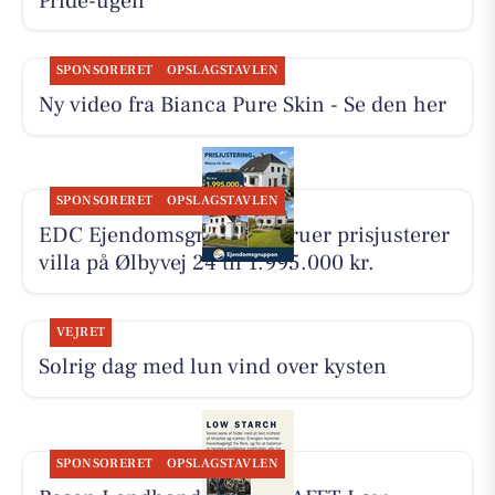
Pride-ugen
SPONSORERET
OPSLAGSTAVLEN
Ny video fra Bianca Pure Skin - Se den her
SPONSORERET
OPSLAGSTAVLEN
EDC Ejen­doms­grup­pen Struer prisjusterer
villa på Ølbyvej 24 til 1.995.000 kr.
VEJRET
Solrig dag med lun vind over kysten
SPONSORERET
OPSLAGSTAVLEN