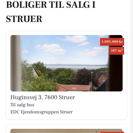
BOLIGER TIL SALG I
STRUER
1.095.000 kr
2
187 m
Huginsvej 3, 7600 Struer
Til salg hos
EDC Ejen­doms­grup­pen Struer