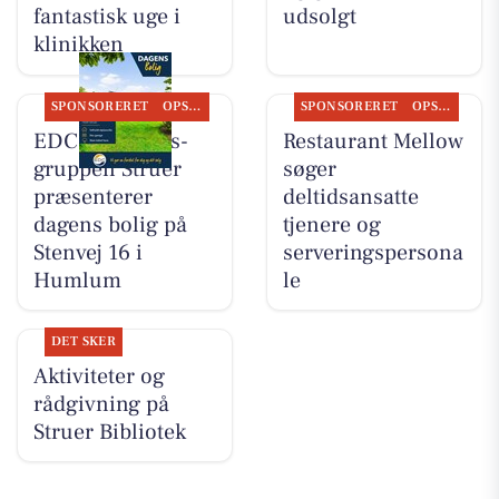
fantastisk uge i
udsolgt
klinikken
SPONSORERET
OPSLAGSTAVLEN
SPONSORERET
OPSLAGSTAVLEN
EDC Ejen­doms­
Restaurant Mellow
grup­pen Struer
søger
præsenterer
deltidsansatte
dagens bolig på
tjenere og
Stenvej 16 i
serveringspersona
Humlum
le
DET SKER
Aktiviteter og
rådgivning på
Struer Bibliotek