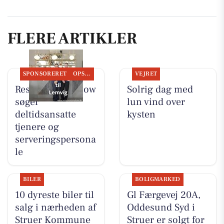
FLERE ARTIKLER
SPONSORERET
OPSLAGSTAVLEN
VEJRET
Restaurant Mellow
Solrig dag med
søger
lun vind over
deltidsansatte
kysten
tjenere og
serveringspersona
le
BILER
BOLIGMARKED
10 dyreste biler til
Gl Færgevej 20A,
salg i nærheden af
Oddesund Syd i
Struer Kommune
Struer er solgt for