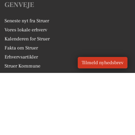
GENVEJE
Seneste nyt fra Struer
Vores lokale erhverv
Kalenderen for Struer
Fakta om Struer
Erhvervsartikler
Tilmeld nyhedsbrev
Struer Kommune
Få en gratis salgsvurdering
Sponsoreret indhold
Vores Digital © 2026
Kontakt VORES Digital
CVR: 41179082