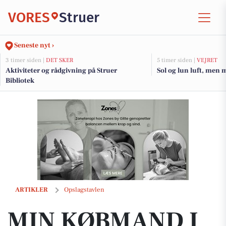
VORES
Struer
Seneste nyt ›
3 timer siden |
DET SKER
5 timer siden |
VEJRET
Aktiviteter og rådgivning på Struer
Sol og lun luft, men 
Bibliotek
MIN KØBMAND I ASP har åbent med rundstykker og morgenbrød
ARTIKLER
Opslagstavlen
MIN KØBMAND I