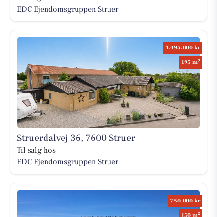
EDC Ejen­doms­grup­pen Struer
1.495.000 kr
2
195 m
Struerdalvej 36, 7600 Struer
Til salg hos
EDC Ejen­doms­grup­pen Struer
750.000 kr
2
150 m