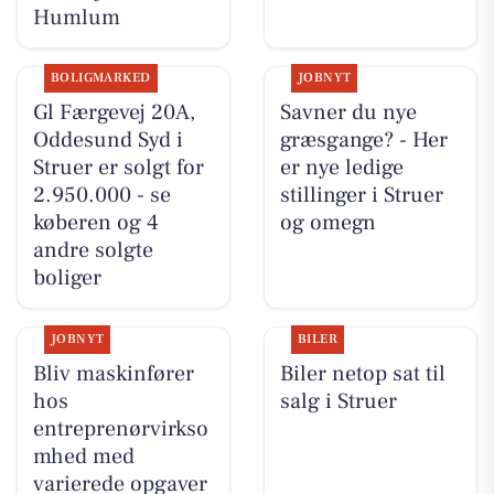
Humlum
BOLIGMARKED
JOBNYT
Gl Færgevej 20A,
Savner du nye
Oddesund Syd i
græsgange? - Her
Struer er solgt for
er nye ledige
2.950.000 - se
stillinger i Struer
køberen og 4
og omegn
andre solgte
boliger
JOBNYT
BILER
Bliv maskinfører
Biler netop sat til
hos
salg i Struer
entreprenørvirkso
mhed med
varierede opgaver