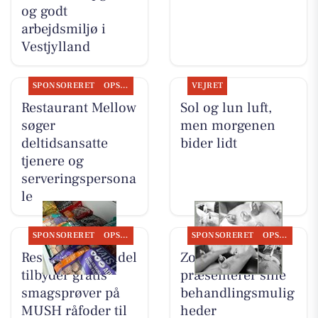
og godt
arbejdsmiljø i
Vestjylland
SPONSORERET
OPSLAGSTAVLEN
VEJRET
Restaurant Mellow
Sol og lun luft,
søger
men morgenen
deltidsansatte
bider lidt
tjenere og
serveringspersona
le
SPONSORERET
OPSLAGSTAVLEN
SPONSORERET
OPSLAGSTAVLEN
Resen Landhandel
Zones By Gitte
tilbyder gratis
præsenterer sine
smagsprøver på
behandlingsmulig
MUSH råfoder til
heder