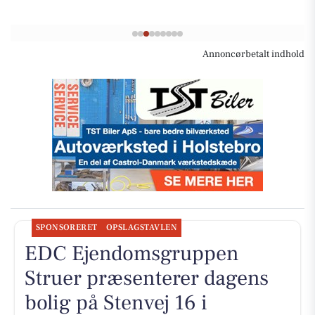
Annoncørbetalt indhold
SPONSORERET
OPSLAGSTAVLEN
EDC Ejen­doms­grup­pen
Struer præsenterer dagens
bolig på Stenvej 16 i