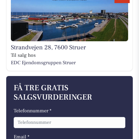
Strandvejen 28, 7600 Struer
Til salg hos
EDC Ejen­doms­grup­pen Struer
FÅ TRE GRATIS
SALGSVURDERINGER
Telefonnummer *
Email *