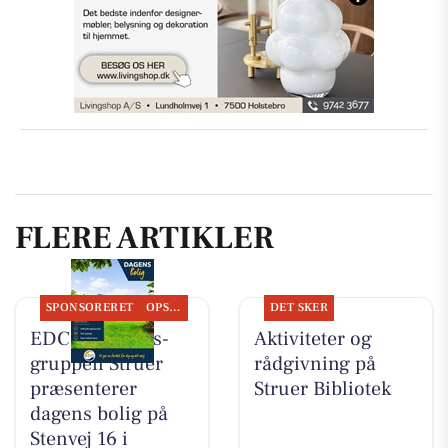
FLERE ARTIKLER
SPONSORERET
OPSLAGSTAVLEN
DET SKER
EDC Ejen­doms­
Aktiviteter og
grup­pen Struer
rådgivning på
præsenterer
Struer Bibliotek
dagens bolig på
Stenvej 16 i