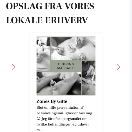
OPSLAG FRA VORES
LOKALE ERHVERV
Zones By Gitte
Blot en lille præsentation af
behandlingsmuligheder hos mig
😉 Jeg får ofte spørgsmålet om,
hvilke behandlinger jeg udøver
m...