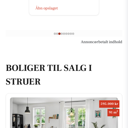
Åbn opslaget
Annoncørbetalt indhold
BOLIGER TIL SALG I
STRUER
595.000 kr
2
91 m