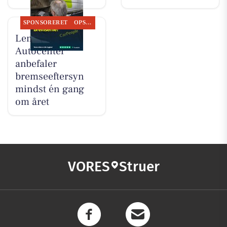
SPONSORERET
OPSLAGSTAVLEN
Lemvig
Autocenter
anbefaler
bremseeftersyn
mindst én gang
om året
VORES
Struer