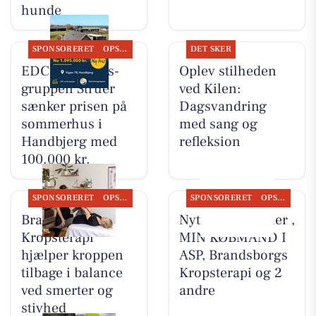
hunde
SPONSORERET
OPSLAGSTAVLEN
DET SKER
EDC Ejen­doms­
Oplev stilheden
grup­pen Struer
ved Kilen:
sænker prisen på
Dagsvandring
sommerhus i
med sang og
Handbjerg med
refleksion
100.000 kr.
SPONSORERET
OPSLAGSTAVLEN
SPONSORERET
OPSLAGSTAVLEN
Brandsborgs
Nyt fra HV Cykler ,
Kropsterapi
MIN KØBMAND I
hjælper kroppen
ASP, Brandsborgs
tilbage i balance
Kropsterapi og 2
ved smerter og
andre
stivhed