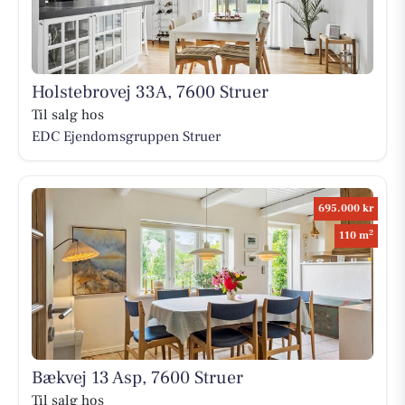
Holstebrovej 33A, 7600 Struer
Til salg hos
EDC Ejen­doms­grup­pen Struer
695.000 kr
2
110 m
Bækvej 13 Asp, 7600 Struer
Til salg hos