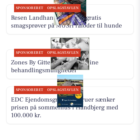
SPONSORERET
OPSLAGSTAVLEN
Resen Landhandel tilbyder gratis
smagsprøver på MUSH råfoder til hunde
SPONSORERET
OPSLAGSTAVLEN
Zones By Gitte præsenterer sine
behandlingsmuligheder
SPONSORERET
OPSLAGSTAVLEN
EDC Ejen­doms­grup­pen Struer sænker
prisen på sommerhus i Handbjerg med
100.000 kr.