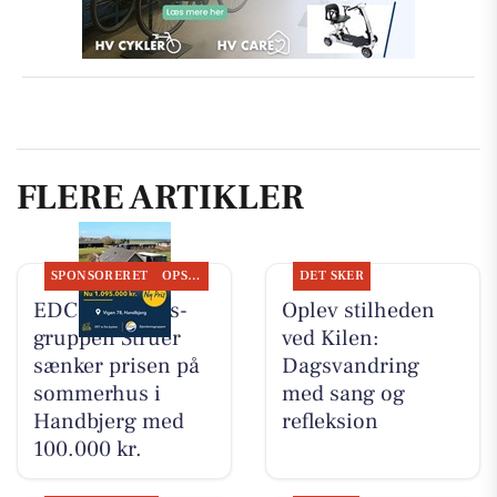
FLERE ARTIKLER
SPONSORERET
OPSLAGSTAVLEN
DET SKER
EDC Ejen­doms­
Oplev stilheden
grup­pen Struer
ved Kilen:
sænker prisen på
Dagsvandring
sommerhus i
med sang og
Handbjerg med
refleksion
100.000 kr.