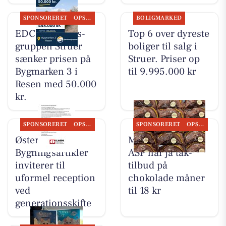
SPONSORERET
OPSLAGSTAVLEN
BOLIGMARKED
EDC Ejen­doms­
Top 6 over dyreste
grup­pen Struer
boliger til salg i
sænker prisen på
Struer. Priser op
Bygmarken 3 i
til 9.995.000 kr
Resen med 50.000
kr.
SPONSORERET
OPSLAGSTAVLEN
SPONSORERET
OPSLAGSTAVLEN
Øster Hjerm
MIN KØBMAND I
Bygningsartikler
ASP har ja tak-
inviterer til
tilbud på
uformel reception
chokolade måner
ved
til 18 kr
generationsskifte