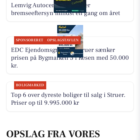
Lemvig Autocenter anbefaler
bremseeftersyn mindst én gang om året
SPONSORERET
OPSLAGSTAVLEN
EDC Ejen­doms­grup­pen Struer sænker
prisen på Bygmarken 3 i Resen med 50.000
kr.
BOLIGMARKED
Top 6 over dyreste boliger til salg i Struer.
Priser op til 9.995.000 kr
OPSLAG FRA VORES