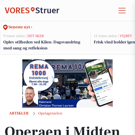
VORES
Struer
Seneste nyt ›
9 timer siden |
DET SKER
12 timer siden |
VEJRET
Oplev stilheden ved Kilen: Dagsvandring
Frisk vind holder igen
med sang og refleksion
Operaen i Midten inviterer til familieforestillingen "Maja og den mag
ARTIKLER
Opslagstavlen
Operaen i Midten