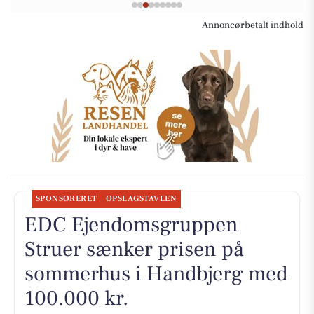
Annoncørbetalt indhold
SPONSORERET
OPSLAGSTAVLEN
EDC Ejen­doms­grup­pen
Struer sænker prisen på
sommerhus i Handbjerg med
100.000 kr.