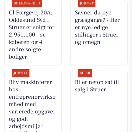
BOLIGMARKED
JOBNYT
Gl Færgevej 20A,
Savner du nye
Oddesund Syd i
græsgange? - Her
Struer er solgt for
er nye ledige
2.950.000 - se
stillinger i Struer
køberen og 4
og omegn
andre solgte
boliger
JOBNYT
BILER
Bliv maskinfører
Biler netop sat til
hos
salg i Struer
entreprenørvirkso
mhed med
varierede opgaver
og godt
arbejdsmiljø i