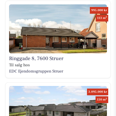
995.000 kr
2
113 m
Ringgade 8, 7600 Struer
Til salg hos
EDC Ejen­doms­grup­pen Struer
3.095.000 kr
2
150 m