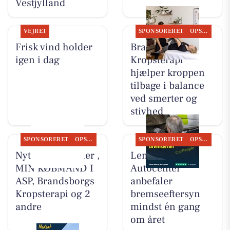
Vestjylland
VEJRET
SPONSORERET
OPSLAGSTAVLEN
Frisk vind holder
Brandsborgs
igen i dag
Kropsterapi
hjælper kroppen
tilbage i balance
ved smerter og
stivhed
SPONSORERET
OPSLAGSTAVLEN
SPONSORERET
OPSLAGSTAVLEN
Nyt fra HV Cykler ,
Lemvig
MIN KØBMAND I
Autocenter
ASP, Brandsborgs
anbefaler
Kropsterapi og 2
bremseeftersyn
andre
mindst én gang
om året