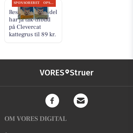
SPONSORERET
OPSLAGSTAVLEN
Resen Landhandel
har ja tak-tilbud
på Clevercat
kattegrus til 89 kr.
VORES
Struer
OM VORES DIGITAL