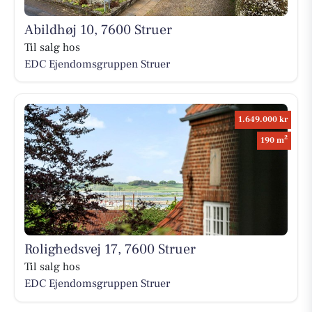
Abildhøj 10, 7600 Struer
Til salg hos
EDC Ejen­doms­grup­pen Struer
1.649.000 kr
2
190 m
Rolighedsvej 17, 7600 Struer
Til salg hos
EDC Ejen­doms­grup­pen Struer