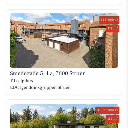
175.000 kr
2
111 m
Smedegade 5, 1 a, 7600 Struer
Til salg hos
EDC Ejen­doms­grup­pen Struer
1.595.000 kr
2
114 m