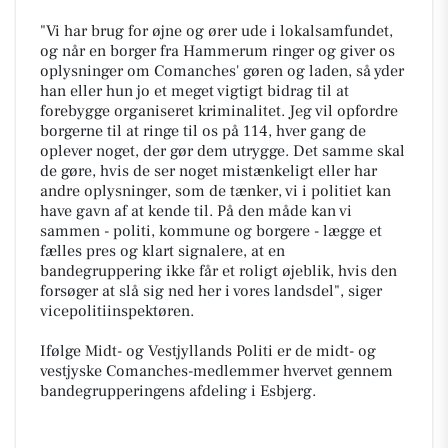
"Vi har brug for øjne og ører ude i lokalsamfundet,
og når en borger fra Hammerum ringer og giver os
oplysninger om Comanches' gøren og laden, så yder
han eller hun jo et meget vigtigt bidrag til at
forebygge organiseret kriminalitet. Jeg vil opfordre
borgerne til at ringe til os på 114, hver gang de
oplever noget, der gør dem utrygge. Det samme skal
de gøre, hvis de ser noget mistænkeligt eller har
andre oplysninger, som de tænker, vi i politiet kan
have gavn af at kende til. På den måde kan vi
sammen - politi, kommune og borgere - lægge et
fælles pres og klart signalere, at en
bandegruppering ikke får et roligt øjeblik, hvis den
forsøger at slå sig ned her i vores landsdel", siger
vicepolitiinspektøren.
Ifølge Midt- og Vestjyllands Politi er de midt- og
vestjyske Comanches-medlemmer hvervet gennem
bandegrupperingens afdeling i Esbjerg.