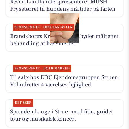
Resen Landhandel præsenterer MUSH
Frysetørret til hundens måltider på farten
SPONSORERET
OPSLAGSTAVLEN
Brandsborgs Kropsterapi tilbyder målrettet
behandling af hælsmerter
SPONSORERET
BOLIGMARKED
Til salg hos EDC Ejen­doms­grup­pen Struer:
Velindrettet 4 værelses lejlighed
DET SKER
Spændende uge i Struer med film, guidet
tour og musikalsk koncert