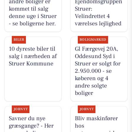
andre boliger er
Ejen­doms­grup­pen
kommet til salg
Struer:
denne uge i Struer
Velindrettet 4
- se boligerne her.
værelses lejlighed
BILER
BOLIGMARKED
10 dyreste biler til
Gl Færgevej 20A,
salg i nærheden af
Oddesund Syd i
Struer Kommune
Struer er solgt for
2.950.000 - se
køberen og 4
andre solgte
boliger
JOBNYT
JOBNYT
Savner du nye
Bliv maskinfører
græsgange? - Her
hos