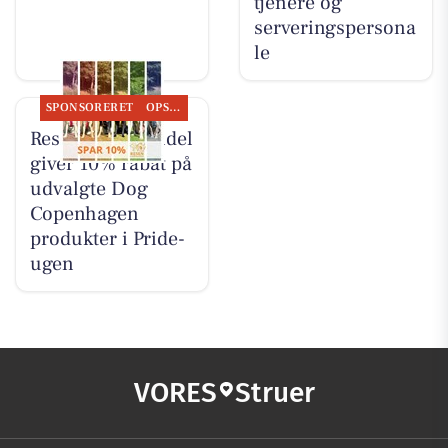
tjenere og
serveringspersona
le
SPONSORERET
OPSLAGSTAVLEN
Resen Landhandel
giver 10% rabat på
udvalgte Dog
Copenhagen
produkter i Pride-
ugen
VORES
Struer