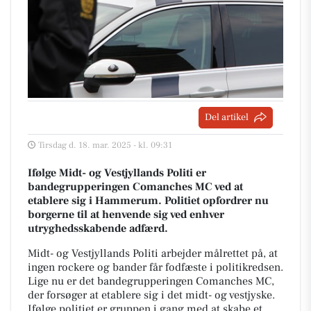
Del artikel
Tirsdag d. 18. mar. 2025 - kl. 09:31
Ifølge Midt- og Vestjyllands Politi er
bandegrupperingen Comanches MC ved at
etablere sig i Hammerum. Politiet opfordrer nu
borgerne til at henvende sig ved enhver
utryghedsskabende adfærd.
Midt- og Vestjyllands Politi arbejder målrettet på, at
ingen rockere og bander får fodfæste i politikredsen.
Lige nu er det bandegrupperingen Comanches MC,
der forsøger at etablere sig i det midt- og vestjyske.
Ifølge politiet er gruppen i gang med at skabe et