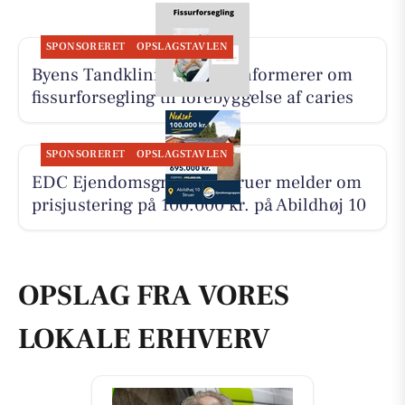
SPONSORERET
OPSLAGSTAVLEN
Byens Tandklinik i Struer informerer om
fissurforsegling til forebyggelse af caries
SPONSORERET
OPSLAGSTAVLEN
EDC Ejen­doms­grup­pen Struer melder om
prisjustering på 100.000 kr. på Abildhøj 10
OPSLAG FRA VORES
LOKALE ERHVERV