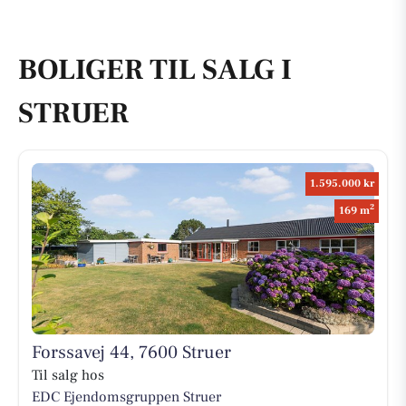
BOLIGER TIL SALG I
STRUER
1.595.000 kr
2
169 m
Forssavej 44, 7600 Struer
Til salg hos
EDC Ejen­doms­grup­pen Struer