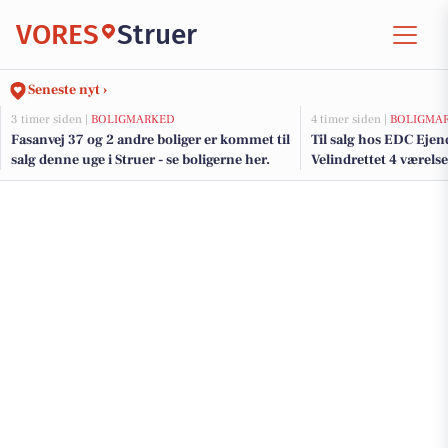
VORES
Struer
Seneste nyt ›
3 timer siden |
BOLIGMARKED
4 timer siden |
BOLIGMA
Fasanvej 37 og 2 andre boliger er kommet til
Til salg hos EDC Ejen
salg denne uge i Struer - se boligerne her.
Velindrettet 4 værelse