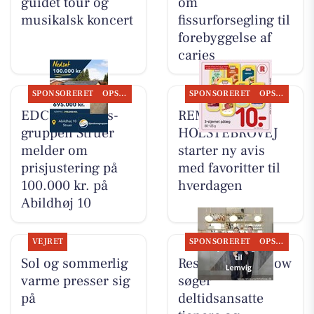
guidet tour og
om
musikalsk koncert
fissurforsegling til
forebyggelse af
caries
SPONSORERET
OPSLAGSTAVLEN
SPONSORERET
OPSLAGSTAVLEN
EDC Ejen­doms­
REMA 1000
grup­pen Struer
HOLSTEBROVEJ
melder om
starter ny avis
prisjustering på
med favoritter til
100.000 kr. på
hverdagen
Abildhøj 10
VEJRET
SPONSORERET
OPSLAGSTAVLEN
Sol og sommerlig
Restaurant Mellow
varme presser sig
søger
på
deltidsansatte