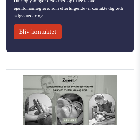
Dine oplysninger deles med op til tre lokale
ejendomsmæglere, som efterfølgende vil kontakte dig vedr.
salgsvurdering.
Bliv kontaktet