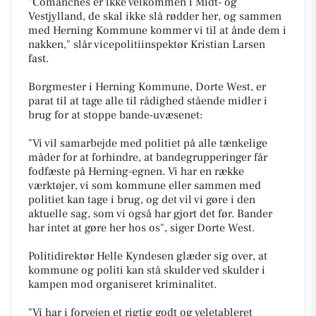
"Comanches er ikke velkommen i Midt- og
Vestjylland, de skal ikke slå rødder her, og sammen
med Herning Kommune kommer vi til at ånde dem i
nakken," slår vicepolitiinspektør Kristian Larsen
fast.
Borgmester i Herning Kommune, Dorte West, er
parat til at tage alle til rådighed stående midler i
brug for at stoppe bande-uvæsenet:
"Vi vil samarbejde med politiet på alle tænkelige
måder for at forhindre, at bandegrupperinger får
fodfæste på Herning-egnen. Vi har en række
værktøjer, vi som kommune eller sammen med
politiet kan tage i brug, og det vil vi gøre i den
aktuelle sag, som vi også har gjort det før. Bander
har intet at gøre her hos os", siger Dorte West.
Politidirektør Helle Kyndesen glæder sig over, at
kommune og politi kan stå skulder ved skulder i
kampen mod organiseret kriminalitet.
"Vi har i forvejen et rigtig godt og veletableret