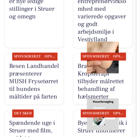
er nye ledige
entreprenørvirkso
stillinger i Struer
mhed med
og omegn
varierede opgaver
og godt
arbejdsmiljø i
Vestjylland
SPONSORERET
OPSLAGSTAVLEN
SPONSORERET
OPSLAGSTAVLEN
Resen Landhandel
Brandsborgs
præsenterer
Kropsterapi
MUSH Frysetørret
tilbyder målrettet
til hundens
behandling af
måltider på farten
hælsmerter
DET SKER
SPONSORERET
OPSLAGSTAVLEN
Spændende uge i
Byens Tandklinik i
Struer med film,
Struer informerer