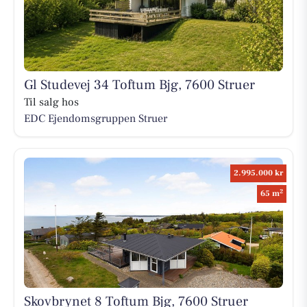
Gl Studevej 34 Toftum Bjg, 7600 Struer
Til salg hos
EDC Ejen­doms­grup­pen Struer
2.995.000 kr
2
65 m
Skovbrynet 8 Toftum Bjg, 7600 Struer