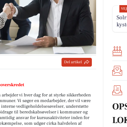
VE
Solr
kys
Del artikel
 overskredet
rbejder vi hver dag for at styrke sikkerheden
muner. Vi søger en medarbejder, der vil være
OP
es interne vedligeholdelsesøvelser, understøtte
g bidrage til beredskabsøvelser i kommuner og
LO
amtidig ansvar for kursusaktiviteter inden for
ekæmpelse, som udgør cirka halvdelen af