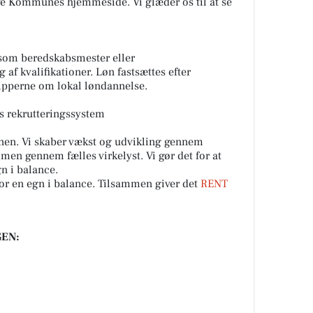
ve Kommunes hjemmeside. Vi glæder os til at se
 som beredskabsmester eller
af kvalifikationer. Løn fastsættes efter
pperne om lokal løndannelse.
es rekrutteringssystem
gnen. Vi skaber vækst og udvikling gennem
men gennem fælles virkelyst. Vi gør det for at
n i balance.
for en egn i balance. Tilsammen giver det
RENT
EN: