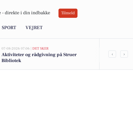
 -
direkte i din indbakke
Tilmeld
SPORT
VEJRET
07-08-2026 07:06 |
DET SKER
06-08-2026 09:0
‹
›
Aktiviteter og rådgivning på Struer
Oplev stilhe
Bibliotek
med sang og 