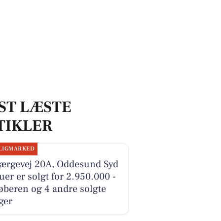
ST LÆSTE
TIKLER
LIGMARKED
Færgevej 20A, Oddesund Syd
ruer er solgt for 2.950.000 -
øberen og 4 andre solgte
ger