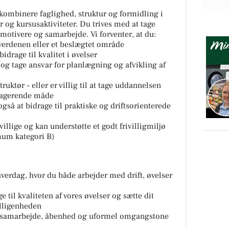
kombinere faglighed, struktur og formidling i
 og kursusaktiviteter. Du trives med at tage
motivere og samarbejde. Vi forventer, at du:
verdenen eller et beslægtet område
idrage til kvalitet i øvelser
og tage ansvar for planlægning og afvikling af
uktør – eller er villig til at tage uddannelsen
gagerende måde
 også at bidrage til praktiske og driftsorienterede
illige og kan understøtte et godt frivilligmiljø
mum kategori B)
verdag, hvor du både arbejder med drift, øvelser
e til kvaliteten af vores øvelser og sætte dit
illigenheden
vor samarbejde, åbenhed og uformel omgangstone