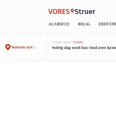
VORES
Struer
ALARM112
BOLIG
ERHVER
2 timer siden |
VEJRET
Seneste nyt ›
Solrig dag med lun vind over kyst