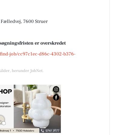
 Fælledvej, 7600 Struer
søgningsfristen er overskredet
k/find-job/cc97c1ec-d86c-4302-b376-
kilder, herunder JobNet.