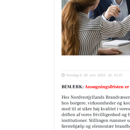
Torsdag d. 20. nov. 2025 - kl. 13:31
BEMÆRK:
Ansøgningsfristen er
Hos Nordvestjyllands Brandvæsen a
hos borgere, virksomheder og kom
med til at sikre høj kvalitet i vor
driften af vores frivilligenhed o
institutioner. Stillingen rummer s
førstehjælp og elementær brandb