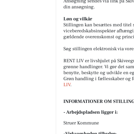
Ansøgning sendes via link på Ski
din ansøgning.
Løn og vilkår
Stillingen kan besættes med titel
viceberedskabsinspektør afhængig 
gældende overenskomst og princi
Søg stillingen elektronisk via vor
RENT LIV er livshjulet på Skivee
grønne handlinger. Vi gør det sam
benytte, beskytte og udvikle en eg
Grøn handling i fællesskaber og 
LIV
.
INFORMATIONER OM STILLING
- Arbejdspladsen ligger i:
Struer Kommune
-Virksomheden tilbyder: