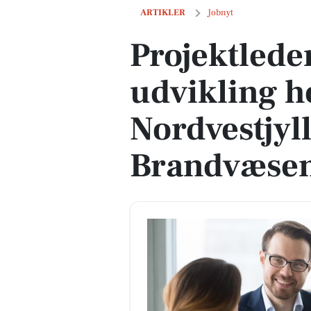
Projektleder til drift og udvikling ho
ARTIKLER
Jobnyt
Projektleder 
udvikling h
Nordvestjyl
Brandvæse