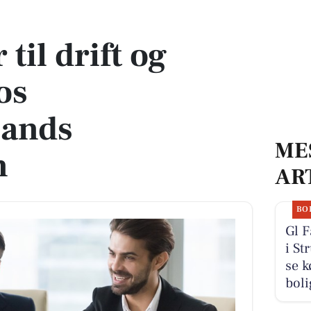
s Nordvestjyllands Brandvæsen
til drift og
os
lands
ME
n
AR
BO
Gl 
i St
se k
boli