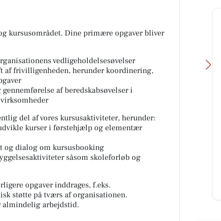
- og kursusområdet. Dine primære opgaver bliver
f organisationens vedligeholdelsesøvelser
t af frivilligenheden, herunder koordinering,
pgaver
g gennemførelse af beredskabsøvelser i
 virksomheder
tlig del af vores kursusaktiviteter, herunder:
Lemvig Autocenter
dvikle kurser i førstehjælp og elementær
ER??
🚗 Hvornår har du sidst fået tjekket
søges
bremserne? Bremserne er noget af
t og dialog om kursusbooking
mvig
det vigtigste for din tryghed på
yggelsesaktiviteter såsom skoleforløb og
vejen. Med et bremsee...
ligere opgaver inddrages, f.eks.
Åbn opslaget
k støtte på tværs af organisationen.
r almindelig arbejdstid.