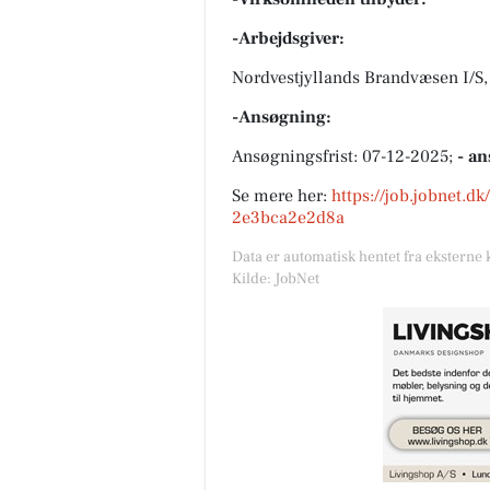
-Arbejdsgiver:
Nordvestjyllands Brandvæsen I/S,
-Ansøgning:
Ansøgningsfrist: 07-12-2025;
- an
Se mere her:
https://job.jobnet.d
2e3bca2e2d8a
Data er automatisk hentet fra eksterne 
Kilde: JobNet