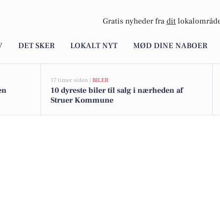
Gratis nyheder fra
dit
lokalområde
V
DET SKER
LOKALT NYT
MØD DINE NABOER
17 timer siden |
BILER
en
10 dyreste biler til salg i nærheden af
Struer Kommune