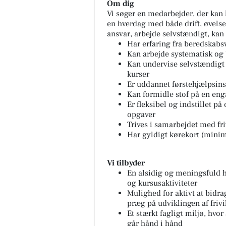
Om dig
Vi søger en medarbejder, der kan 
en hverdag med både drift, øvelser
ansvar, arbejde selvstændigt, kan 
Har erfaring fra beredskabs
Kan arbejde systematisk og b
Kan undervise selvstændigt 
kurser
Er uddannet førstehjælpsinstr
Kan formidle stof på en en
Er fleksibel og indstillet på
opgaver
Trives i samarbejdet med friv
Har gyldigt kørekort (mini
Vi tilbyder
En alsidig og meningsfuld h
og kursusaktiviteter
Mulighed for aktivt at bidrag
præg på udviklingen af friv
Et stærkt fagligt miljø, h
går hånd i hånd