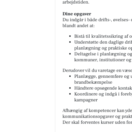
arbejdstiden.
Dine opgaver
Du indgår i både drifts-, øvelses
blandt andet at:
Bistå til kvalitetssikring a
Understøtte den daglige drif
planlægning og praktiske o
Deltagelse i planlægning o
kommuner, institutioner og
Derudover vil du varetage en væsen
Restaurant Mellow
Planlægge, gennemføre og u
📢📢📢📢 ER DET DIG VI SØG
brandbekæmpelse
Tjenere/serveringspersonale 
Håndtere opsøgende kontak
til restaurant lige udenfor Le
Koordinere og indgå i foreb
ved HotelVFjorden 🔍 📍...
kampagner
Afhængig af kompetencer kan yder
Åbn opslaget
kommunikationsopgaver og praktis
Der skal forventes kurser uden fo