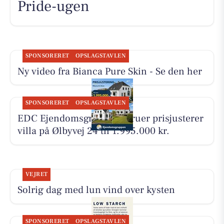
Pride-ugen
SPONSORERET
OPSLAGSTAVLEN
Ny video fra Bianca Pure Skin - Se den her
SPONSORERET
OPSLAGSTAVLEN
EDC Ejen­doms­grup­pen Struer prisjusterer
villa på Ølbyvej 24 til 1.995.000 kr.
VEJRET
Solrig dag med lun vind over kysten
SPONSORERET
OPSLAGSTAVLEN