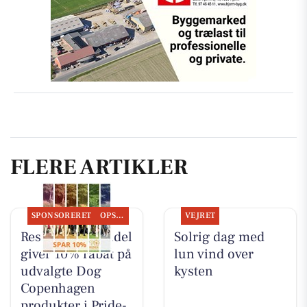
FLERE ARTIKLER
SPONSORERET
OPSLAGSTAVLEN
VEJRET
Resen Landhandel
Solrig dag med
giver 10% rabat på
lun vind over
udvalgte Dog
kysten
Copenhagen
produkter i Pride-