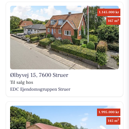
1.145.000 kr
2
167 m
Ølbyvej 15, 7600 Struer
Til salg hos
EDC Ejen­doms­grup­pen Struer
1.995.000 kr
2
145 m