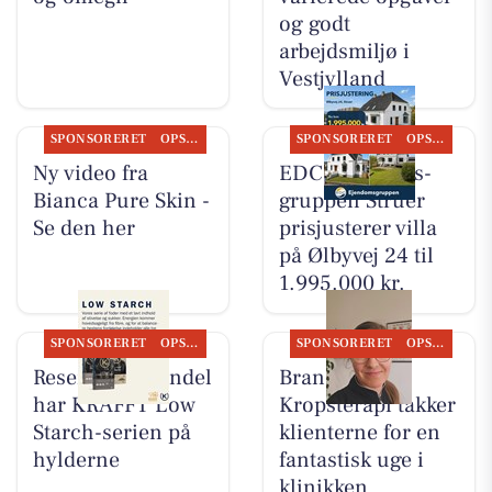
og godt
arbejdsmiljø i
Vestjylland
SPONSORERET
OPSLAGSTAVLEN
SPONSORERET
OPSLAGSTAVLEN
Ny video fra
EDC Ejen­doms­
Bianca Pure Skin -
grup­pen Struer
Se den her
prisjusterer villa
på Ølbyvej 24 til
1.995.000 kr.
SPONSORERET
OPSLAGSTAVLEN
SPONSORERET
OPSLAGSTAVLEN
Resen Landhandel
Brandsborgs
har KRAFFT Low
Kropsterapi takker
Starch-serien på
klienterne for en
hylderne
fantastisk uge i
klinikken