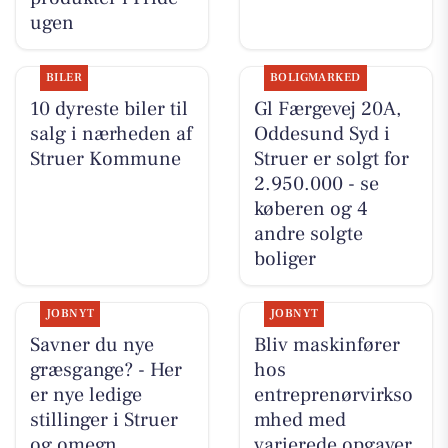
ugen
BILER
BOLIGMARKED
10 dyreste biler til
Gl Færgevej 20A,
salg i nærheden af
Oddesund Syd i
Struer Kommune
Struer er solgt for
2.950.000 - se
køberen og 4
andre solgte
boliger
JOBNYT
JOBNYT
Savner du nye
Bliv maskinfører
græsgange? - Her
hos
er nye ledige
entreprenørvirkso
stillinger i Struer
mhed med
og omegn
varierede opgaver