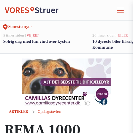
VORES
Struer
Seneste nyt ›
5 timer siden |
VEJRET
20 timer siden |
BILER
Solrig dag med lun vind over kysten
10 dyreste biler til sa
Kommune
REMA 1000 HOLSTEBROVEJ har weekendtilbud fra torsdag til lørdag
ARTIKLER
Opslagstavlen
REMA 1000