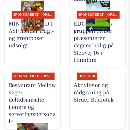
SPONSORERET
OPSLAGSTAVLEN
SPONSORERET
OPSLAGSTAVLEN
MIN KØBMAND I
EDC Ejen­doms­
ASP melder frugt-
grup­pen Struer
og grøntposer
præsenterer
udsolgt
dagens bolig på
Stenvej 16 i
Humlum
SPONSORERET
OPSLAGSTAVLEN
DET SKER
Restaurant Mellow
Aktiviteter og
søger
rådgivning på
deltidsansatte
Struer Bibliotek
tjenere og
serveringspersona
le