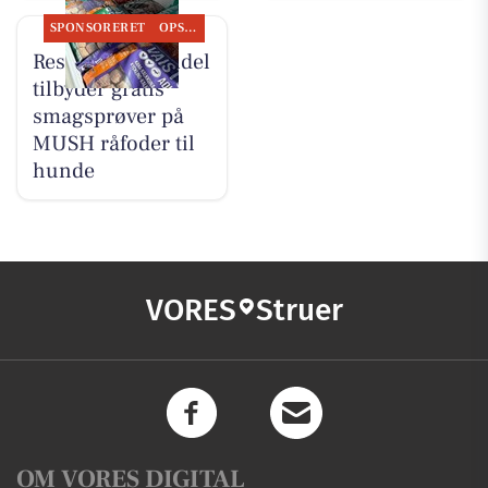
SPONSORERET
OPSLAGSTAVLEN
Resen Landhandel
tilbyder gratis
smagsprøver på
MUSH råfoder til
hunde
VORES
Struer
OM VORES DIGITAL