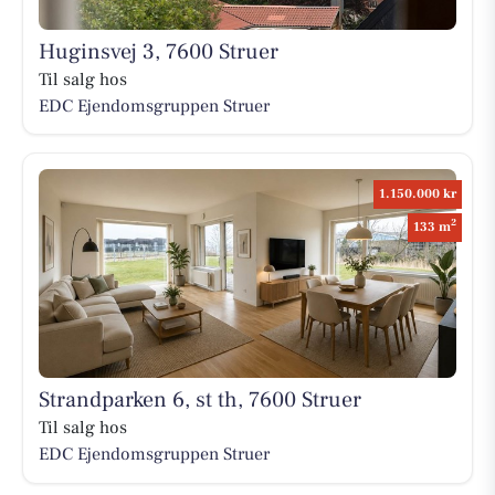
Huginsvej 3, 7600 Struer
Til salg hos
EDC Ejen­doms­grup­pen Struer
1.150.000 kr
2
133 m
Strandparken 6, st th, 7600 Struer
Til salg hos
EDC Ejen­doms­grup­pen Struer