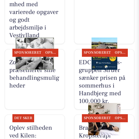
mhed med
varierede opgaver
og godt
arbejdsmiljø i
Vestjylland
SPONSORERET
OPSLAGSTAVLEN
SPONSORERET
OPSLAGSTAVLEN
Zones By Gitte
EDC Ejen­doms­
præsenterer sine
grup­pen Struer
behandlingsmulig
sænker prisen på
heder
sommerhus i
Handbjerg med
100.000 kr.
DET SKER
SPONSORERET
OPSLAGSTAVLEN
Oplev stilheden
Brandsborgs
ved Kilen:
Kropsterapi