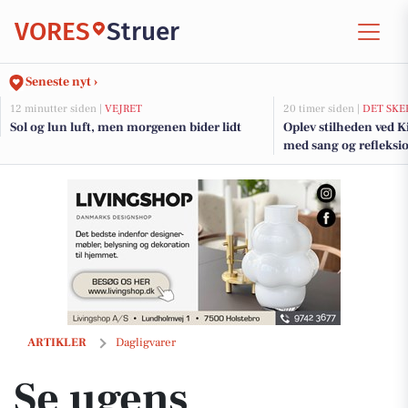
VORES
Struer
Seneste nyt ›
12 minutter siden |
VEJRET
20 timer siden |
DET SKE
Sol og lun luft, men morgenen bider lidt
Oplev stilheden ved 
med sang og refleksi
Se ugens tilbudsavis fra MIN KØBMAND
ARTIKLER
Dagligvarer
Se ugens