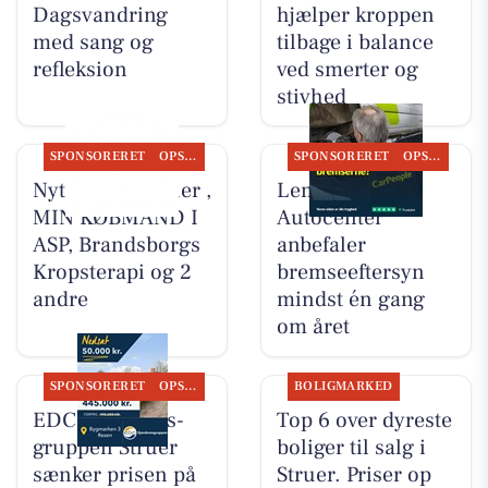
Dagsvandring
hjælper kroppen
med sang og
tilbage i balance
refleksion
ved smerter og
stivhed
SPONSORERET
OPSLAGSTAVLEN
SPONSORERET
OPSLAGSTAVLEN
Nyt fra HV Cykler ,
Lemvig
MIN KØBMAND I
Autocenter
ASP, Brandsborgs
anbefaler
Kropsterapi og 2
bremseeftersyn
andre
mindst én gang
om året
SPONSORERET
OPSLAGSTAVLEN
BOLIGMARKED
EDC Ejen­doms­
Top 6 over dyreste
grup­pen Struer
boliger til salg i
sænker prisen på
Struer. Priser op