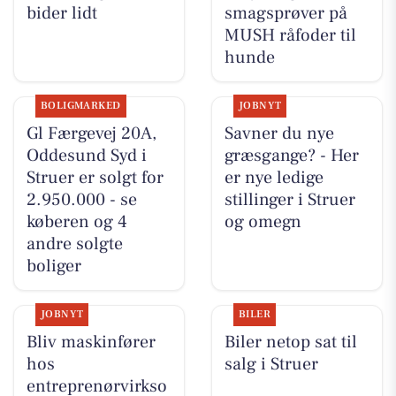
bider lidt
smagsprøver på
MUSH råfoder til
hunde
BOLIGMARKED
JOBNYT
Gl Færgevej 20A,
Savner du nye
Oddesund Syd i
græsgange? - Her
Struer er solgt for
er nye ledige
2.950.000 - se
stillinger i Struer
køberen og 4
og omegn
andre solgte
boliger
JOBNYT
BILER
Bliv maskinfører
Biler netop sat til
hos
salg i Struer
entreprenørvirkso