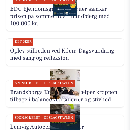
EDC Ejen­doms­grup­pen Struer sænker
prisen på sommerhus i Handbjerg med
100.000 kr.
DET SKER
Oplev stilheden ved Kilen: Dagsvandring
med sang og refleksion
SPONSORERET
OPSLAGSTAVLEN
Brandsborgs Kropsterapi hjælper kroppen
tilbage i balance ved smerter og stivhed
SPONSORERET
OPSLAGSTAVLEN
Lemvig Autocenter anbefaler