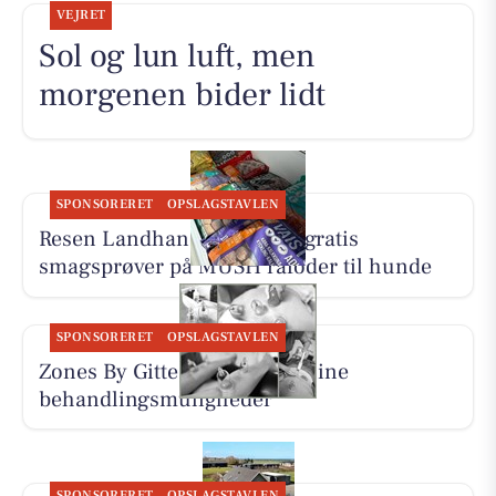
VEJRET
Sol og lun luft, men
morgenen bider lidt
SPONSORERET
OPSLAGSTAVLEN
Resen Landhandel tilbyder gratis
smagsprøver på MUSH råfoder til hunde
SPONSORERET
OPSLAGSTAVLEN
Zones By Gitte præsenterer sine
behandlingsmuligheder
SPONSORERET
OPSLAGSTAVLEN