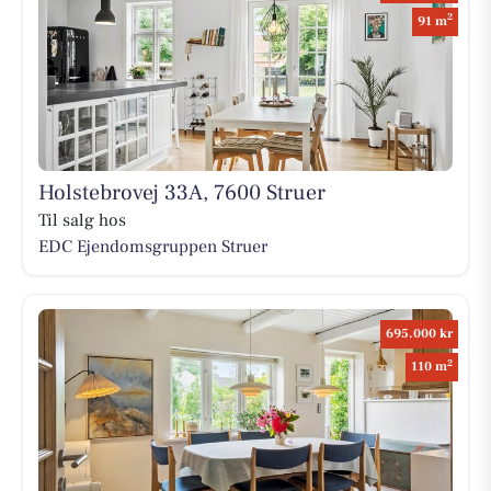
2
91 m
Holstebrovej 33A, 7600 Struer
Til salg hos
EDC Ejen­doms­grup­pen Struer
695.000 kr
2
110 m