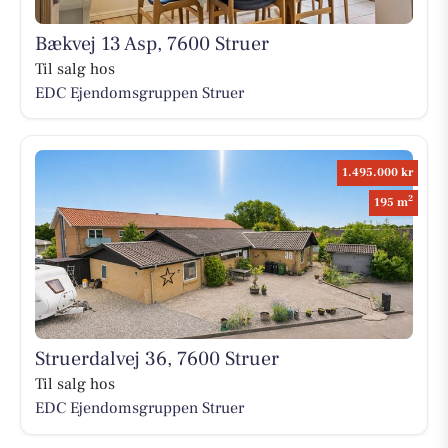
Bækvej 13 Asp, 7600 Struer
Til salg hos
EDC Ejen­doms­grup­pen Struer
1.495.000 kr
2
195 m
Struerdalvej 36, 7600 Struer
Til salg hos
EDC Ejen­doms­grup­pen Struer