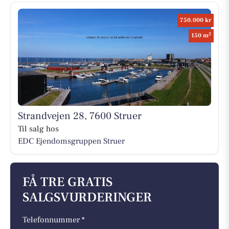
750.000 kr
2
150 m
Strandvejen 28, 7600 Struer
Til salg hos
EDC Ejen­doms­grup­pen Struer
FÅ TRE GRATIS
SALGSVURDERINGER
Telefonnummer *