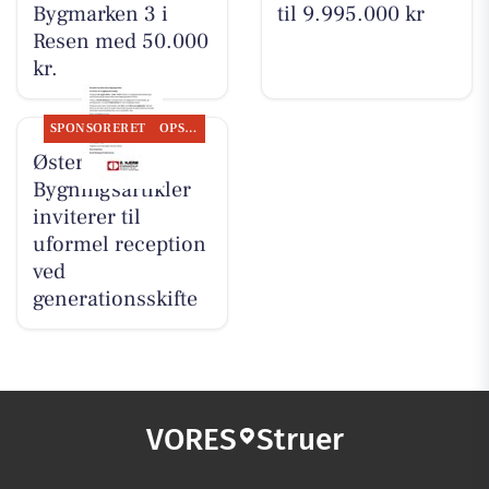
Bygmarken 3 i
til 9.995.000 kr
Resen med 50.000
kr.
SPONSORERET
OPSLAGSTAVLEN
Øster Hjerm
Bygningsartikler
inviterer til
uformel reception
ved
generationsskifte
VORES
Struer