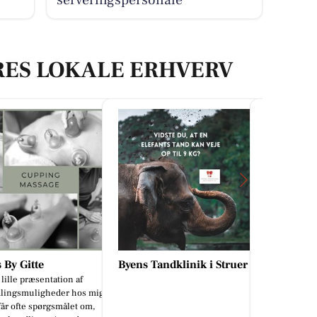
RES LOKALE ERHVERV
 By Gitte
Byens Tandklinik i Struer
Resen La
 lille præsentation af
🐴🌾 Vidste 
lingsmuligheder hos mig
Low Starch-s
får ofte spørgsmålet om,
Er du på udk