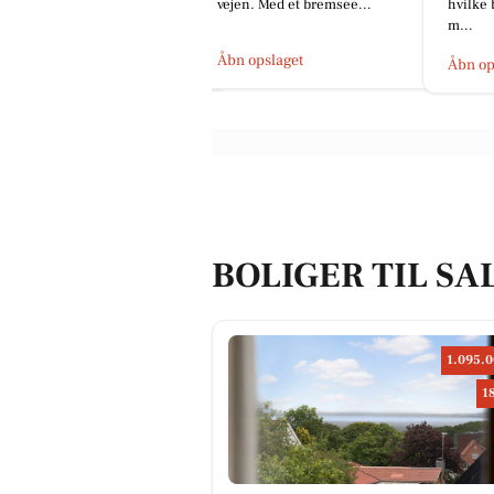
d HotelVFjorden 🔍 📍...
vejen. Med et bremsee...
hvilke 
m...
bn opslaget
Åbn opslaget
Åbn op
BOLIGER TIL SA
1.095.0
1