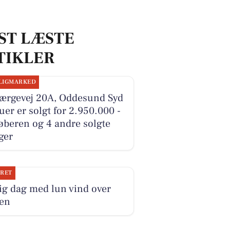
ST LÆSTE
TIKLER
LIGMARKED
Færgevej 20A, Oddesund Syd
ruer er solgt for 2.950.000 -
øberen og 4 andre solgte
ger
JRET
ig dag med lun vind over
ten