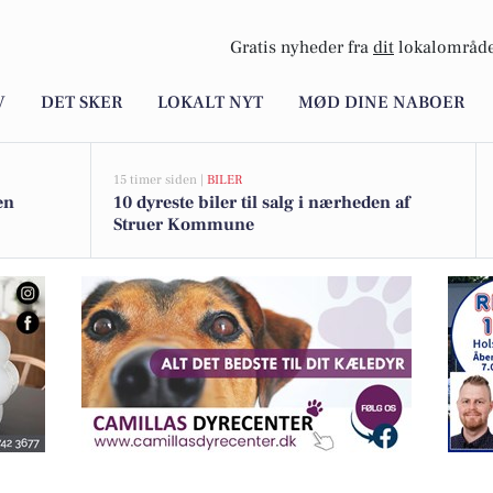
Gratis nyheder fra
dit
lokalområde
V
DET SKER
LOKALT NYT
MØD DINE NABOER
15 timer siden |
BILER
en
10 dyreste biler til salg i nærheden af
Struer Kommune
D