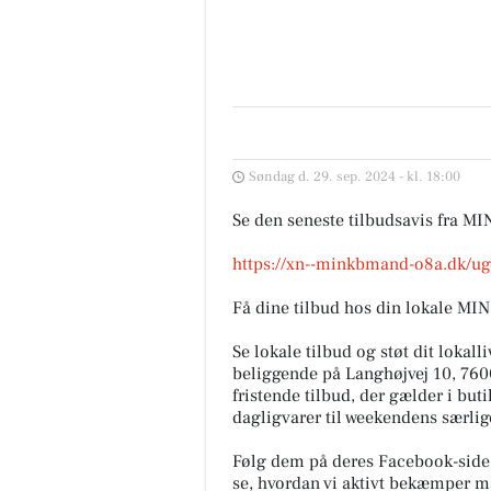
Søndag d. 29. sep. 2024 - kl. 18:00
Se den seneste tilbudsavis fra MI
https://xn--minkbmand-o8a.dk/ug
Få dine tilbud hos din lokale M
Se lokale tilbud og støt dit loka
beliggende på Langhøjvej 10, 760
fristende tilbud, der gælder i but
dagligvarer til weekendens særlig
Følg dem på deres Facebook-side f
se, hvordan vi aktivt bekæmper m