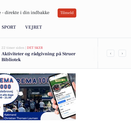
 -
direkte i din indbakke
Tilmeld
SPORT
VEJRET
22 timer siden |
DET SKER
06-08-2026 09:0
‹
›
Aktiviteter og rådgivning på Struer
Oplev stilhe
Bibliotek
med sang og 