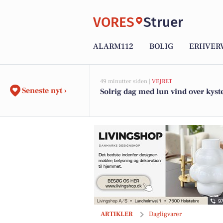
VORES
Struer
ALARM112
BOLIG
ERHVER
49 minutter siden |
VEJRET
Seneste nyt ›
Solrig dag med lun vind over kyst
Se ugens tilbudsavis fra MIN KØBMAN
ARTIKLER
Dagligvarer