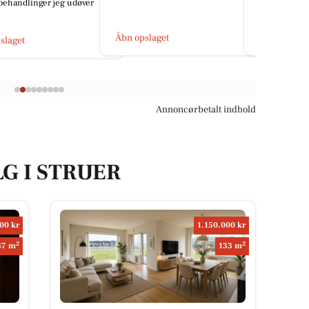
behandlinger jeg udøver
med lavt indh
Åbn opslaget
Åbn opslage
slaget
Annoncørbetalt indhold
LG I STRUER
00 kr
1.150.000 kr
2
2
87 m
133 m