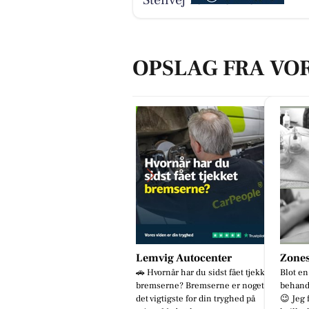
OPSLAG FRA VO
estaurant Mellow
Lemvig Autocenter
Zones
📢📢📢 ER DET DIG VI SØGER??
🚗 Hvornår har du sidst fået tjekket
Blot en
enere/serveringspersonale søges
bremserne? Bremserne er noget af
behand
l restaurant lige udenfor Lemvig
det vigtigste for din tryghed på
😉 Jeg 