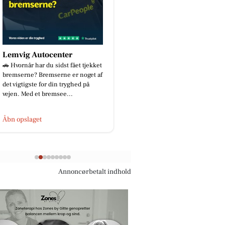
Lemvig Autocenter
Zones By Gitte
🚗 Hvornår har du sidst fået tjekket
Blot en lille præsentat
bremserne? Bremserne er noget af
behandlingsmulighed
det vigtigste for din tryghed på
😉 Jeg får ofte spørgs
vejen. Med et bremsee...
hvilke behandlinger j
m...
Åbn opslaget
Åbn opslaget
Annoncørbetalt indhold