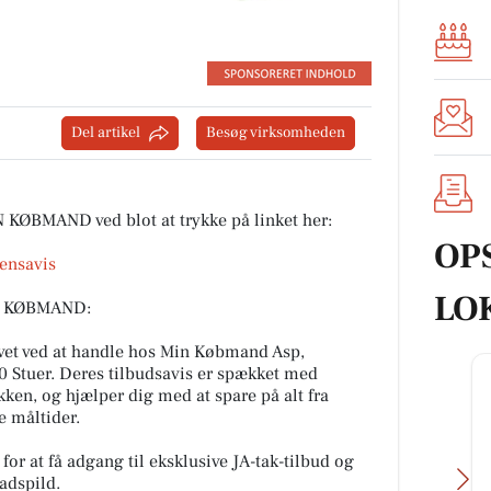
Del artikel
Besøg virksomheden
N KØBMAND ved blot at trykke på linket her:
OP
ensavis
LO
IN KØBMAND:
llivet ved at handle hos Min Købmand Asp,
0 Stuer. Deres tilbudsavis er spækket med
ikken, og hjælper dig med at spare på alt fra
e måltider.
or at få adgang til eksklusive JA-tak-tilbud og
adspild.