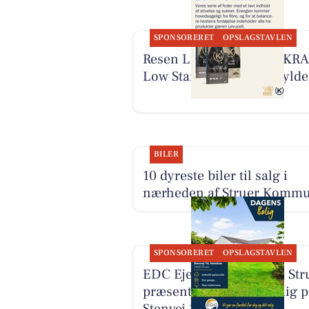
SPONSORERET
OPSLAGSTAVLEN
Resen Landhandel har KR
Low Starch-serien på hyld
BILER
10 dyreste biler til salg i
nærheden af Struer Komm
SPONSORERET
OPSLAGSTAVLEN
EDC Ejen­doms­grup­pen Str
præsenterer dagens bolig p
Stenvej 16 i Humlum