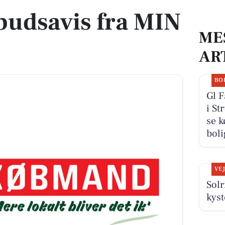
lbudsavis fra MIN
ME
AR
BO
Gl 
i St
se k
boli
VE
Solr
kys