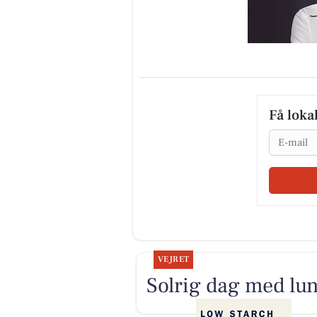
Få loka
Email
VEJRET
Solrig dag med lun