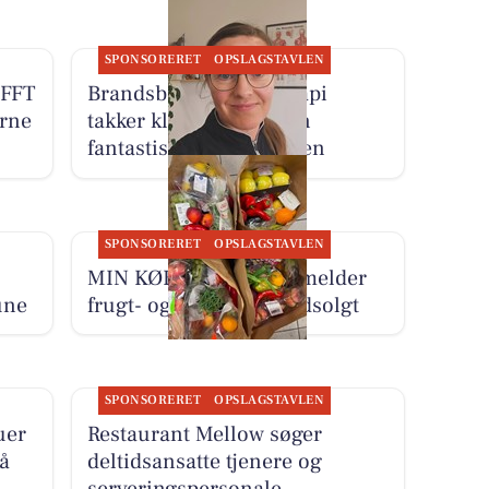
SPONSORERET
OPSLAGSTAVLEN
AFFT
Brandsborgs Kropsterapi
erne
takker klienterne for en
fantastisk uge i klinikken
SPONSORERET
OPSLAGSTAVLEN
MIN KØBMAND I ASP melder
une
frugt- og grøntposer udsolgt
SPONSORERET
OPSLAGSTAVLEN
uer
Restaurant Mellow søger
å
deltidsansatte tjenere og
serveringspersonale