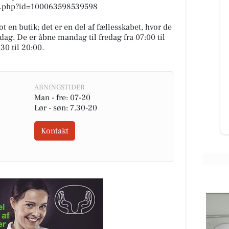
le.php?id=100063598539598
en butik; det er en del af fællesskabet, hvor de
ag. De er åbne mandag til fredag fra 07:00 til
30 til 20:00.
Restaurant Mellow
📢📢📢📢 ER DET DIG VI SØGER??
Tjenere/serveringspersonale søges
til restaurant lige udenfor Lemvig
ÅBNINGSTIDER
ved HotelVFjorden 🔍 📍...
Man - fre: 07-20
Lør - søn: 7.30-20
Åbn opslaget
Kontakt