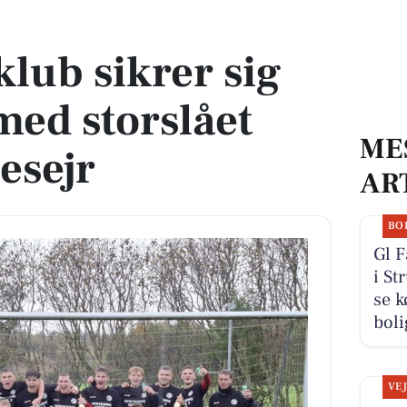
 med storslået hjemmebanesejr
klub sikrer sig
ed storslået
ME
esejr
AR
BO
Gl 
i St
se k
boli
VE