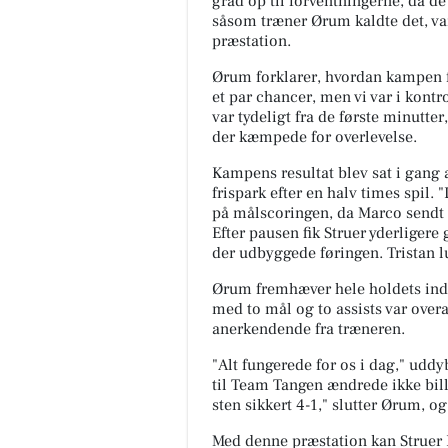
grad op til forventningerne, da de
såsom træner Ørum kaldte det, var 
præstation.
Ørum forklarer, hvordan kampen for
et par chancer, men vi var i kontr
var tydeligt fra de første minutte
der kæmpede for overlevelse.
Lemvig Autocenter
Kampens resultat blev sat i gang
frispark efter en halv times spil. 
🚗 Hvornår har du sidst fået tj
på målscoringen, da Marco sendt et
bremserne? Bremserne er nog
Efter pausen fik Struer yderliger
det vigtigste for din tryghed på
vejen. Med et bremsee...
der udbyggede føringen. Tristan l
Ørum fremhæver hele holdets indsa
Åbn opslaget
med to mål og to assists var over
anerkendende fra træneren.
"Alt fungerede for os i dag," udd
til Team Tangen ændrede ikke bille
sten sikkert 4-1," slutter Ørum, o
Med denne præstation kan Struer B