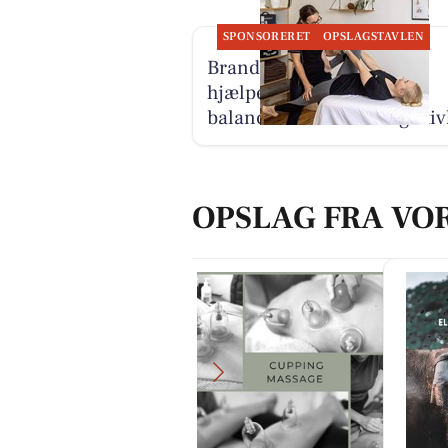
SPONSORERET
OPSLAGSTAVLEN
Brandsborgs Kropsterapi
hjælper kroppen tilbage i
balance ved smerter og sti
OPSLAG FRA VO