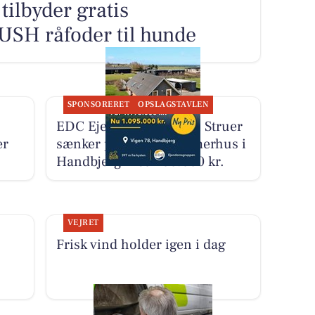
ilbyder gratis
SH råfoder til hunde
SPONSORERET
OPSLAGSTAVLEN
EDC Ejen­doms­grup­pen Struer
er
sænker prisen på sommerhus i
Handbjerg med 100.000 kr.
VEJRET
Frisk vind holder igen i dag