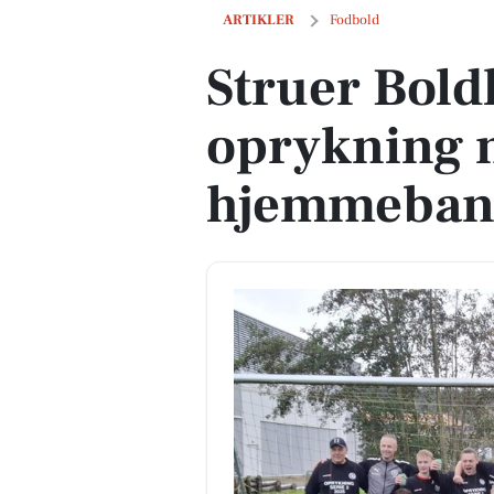
Struer Boldklub sikrer sig oprykning
ARTIKLER
Fodbold
Struer Bold
oprykning m
hjemmeban