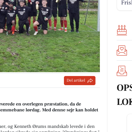
Fris
Del artikel
OP
LO
everede en overlegen præstation, da de
jemmebane lørdag. Med denne sejr kan holdet
Struer, og Kenneth Ørums mandskab levede i den