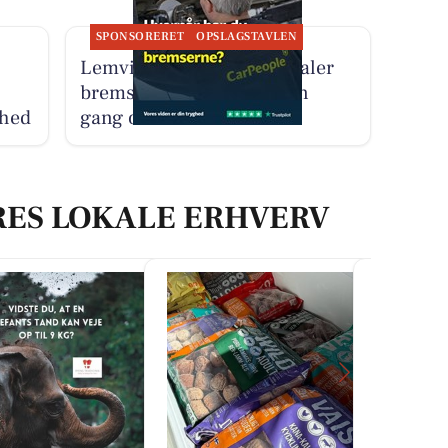
SPONSORERET
OPSLAGSTAVLEN
Lemvig Autocenter anbefaler
bremseeftersyn mindst én
vhed
gang om året
RES LOKALE ERHVERV