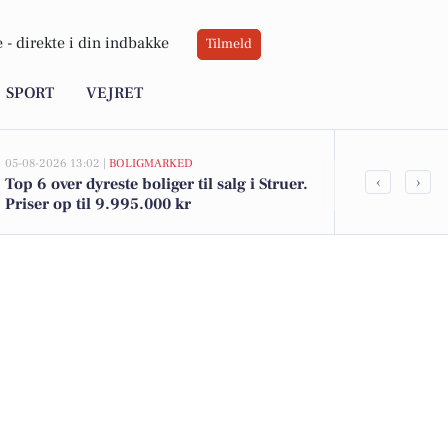
 -
direkte i din indbakke
Tilmeld
SPORT
VEJRET
05-08-2026 13:02 |
BOLIGMARKED
05-08-2026 09:04
‹
›
Top 6 over dyreste boliger til salg i Struer.
Struer byder
Priser op til 9.995.000 kr
denne week