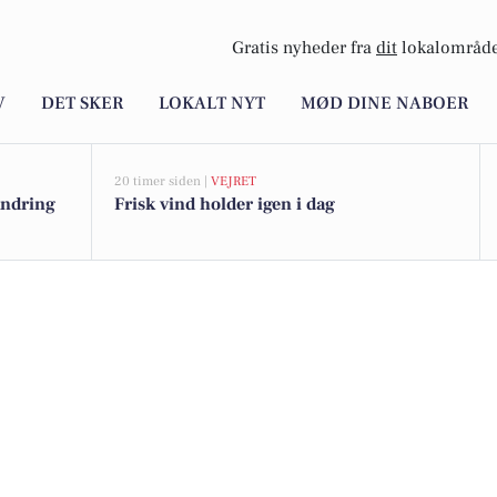
Gratis nyheder fra
dit
lokalområde
V
DET SKER
LOKALT NYT
MØD DINE NABOER
20 timer siden |
VEJRET
andring
Frisk vind holder igen i dag