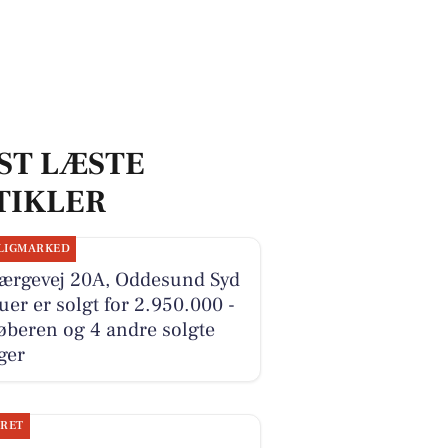
ST LÆSTE
TIKLER
LIGMARKED
Færgevej 20A, Oddesund Syd
ruer er solgt for 2.950.000 -
øberen og 4 andre solgte
ger
JRET