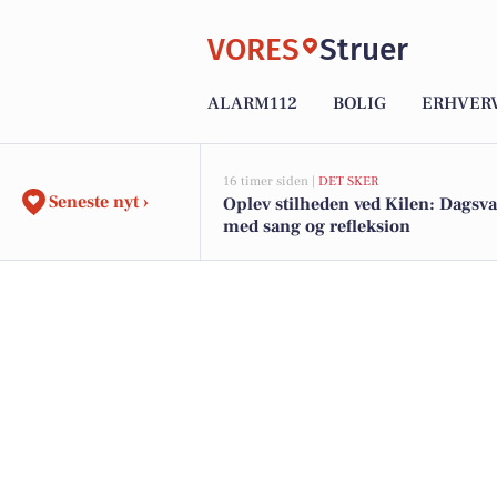
VORES
Struer
ALARM112
BOLIG
ERHVER
16 timer siden |
DET SKER
Seneste nyt ›
Oplev stilheden ved Kilen: Dagsv
med sang og refleksion