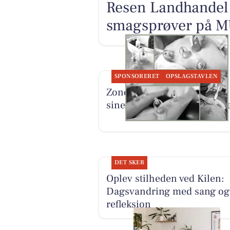
Resen Landhandel t
smagsprøver på MU
SPONSORERET
OPSLAGSTAVLEN
Zones By Gitte præsenterer
sine behandlingsmulighed
DET SKER
Oplev stilheden ved Kilen:
Dagsvandring med sang og
refleksion