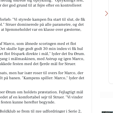
 lørdag sikrede sig oprykning. "Opryknings fest,"
der god grund til at fejre efter en kontrolleret
løb: "Vi styrede kampen fra start til slut, de fik
ol." Struer dominerede på alle parametre, og det
r, at hjemmeholdet var en klasse over gæsterne,
Zones By Gitte
 af Marco, som åbnede scoringen med et flot
"Det skulle lige godt godt 30 min inden vi fik hul
ekket
Blot en lille præsentation af
 flot frispark direkte i mål," lyder det fra Ørum.
et af
behandlingsmuligheder hos mig
e gang i målmaskinen, med Astrup og igen Marco,
😉 Jeg får ofte spørgsmålet om,
hvilke behandlinger jeg udøver
ukkede festen med det fjerde mål for Struer.
m...
ts, men har især roser til overs for Marco, der
Åbn opslaget
alt på banen. "Kampens spiller: Marco," lyder det
yber Ørum om holdets præstation. Fejlagtigt mål
det af en komfortabel sejr til Struer. "Vi vinder
g festen kunne herefter begynde.
oldklub se frem til nye udfordringer i Serie 2,