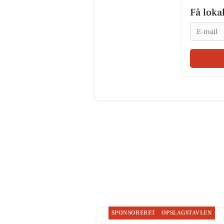
Få loka
Email
SPONSORERET
OPSLAGSTAVLEN