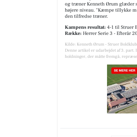
og træner Kenneth Ørum glæder sig 
højere niveau. "Kæmpe tillykke med
den tilfredse træner.
Kampens resultat:
4-1
til Struer
Række:
Herrer Serie 3 - Efterår 2
Kilde: Kenneth Ørum - Struer Boldklub
Denne artikel er udarbejdet af 3. part. 
holdninger, der måtte fremgå, repræse