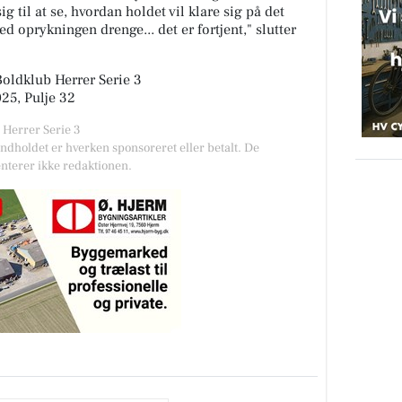
til at se, hvordan holdet vil klare sig på det
 oprykningen drenge... det er fortjent," slutter
 Boldklub Herrer Serie 3
025, Pulje 32
 Herrer Serie 3
Indholdet er hverken sponsoreret eller betalt. De
nterer ikke redaktionen.