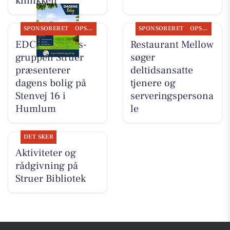
klinikken
SPONSORERET
OPSLAGSTAVLEN
SPONSORERET
OPSLAGSTAVLEN
EDC Ejen­doms­
Restaurant Mellow
grup­pen Struer
søger
præsenterer
deltidsansatte
dagens bolig på
tjenere og
Stenvej 16 i
serveringspersona
Humlum
le
DET SKER
Aktiviteter og
rådgivning på
Struer Bibliotek