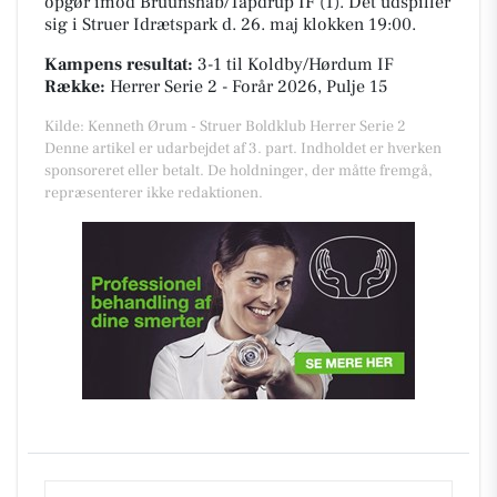
opgør imod Bruunshåb/Tapdrup IF (1). Det udspiller
sig i
Struer Idrætspark
d. 26. maj klokken 19:00.
Kampens resultat:
3-1
til Koldby/Hørdum IF
Række:
Herrer Serie 2 - Forår 2026, Pulje 15
Kilde: Kenneth Ørum - Struer Boldklub Herrer Serie 2
Denne artikel er udarbejdet af 3. part. Indholdet er hverken
sponsoreret eller betalt. De holdninger, der måtte fremgå,
repræsenterer ikke redaktionen.