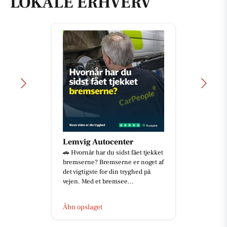
LOKALE ERHVERV
Lemvig Autocenter
🚗 Hvornår har du sidst fået tjekket
bremserne? Bremserne er noget af
det vigtigste for din tryghed på
vejen. Med et bremsee...
Åbn opslaget