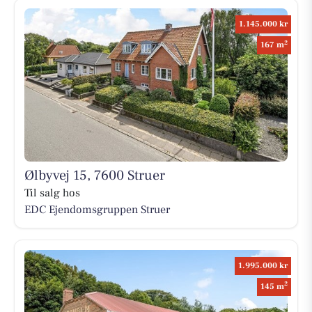
1.145.000 kr
2
167 m
Ølbyvej 15, 7600 Struer
Til salg hos
EDC Ejen­doms­grup­pen Struer
1.995.000 kr
2
145 m