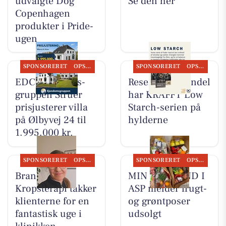
udvalgte Dog
Se den her
Copenhagen
produkter i Pride-
ugen
SPONSORERET
OPSLAGSTAVLEN
SPONSORERET
OPSLAGSTAVLEN
EDC Ejen­doms­
Resen Landhandel
grup­pen Struer
har KRAFFT Low
prisjusterer villa
Starch-serien på
på Ølbyvej 24 til
hylderne
1.995.000 kr.
SPONSORERET
OPSLAGSTAVLEN
SPONSORERET
OPSLAGSTAVLEN
Brandsborgs
MIN KØBMAND I
Kropsterapi takker
ASP melder frugt-
klienterne for en
og grøntposer
fantastisk uge i
udsolgt