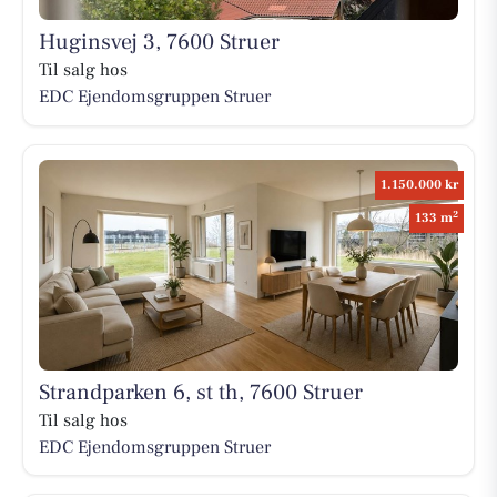
Huginsvej 3, 7600 Struer
Til salg hos
EDC Ejen­doms­grup­pen Struer
1.150.000 kr
2
133 m
Strandparken 6, st th, 7600 Struer
Til salg hos
EDC Ejen­doms­grup­pen Struer