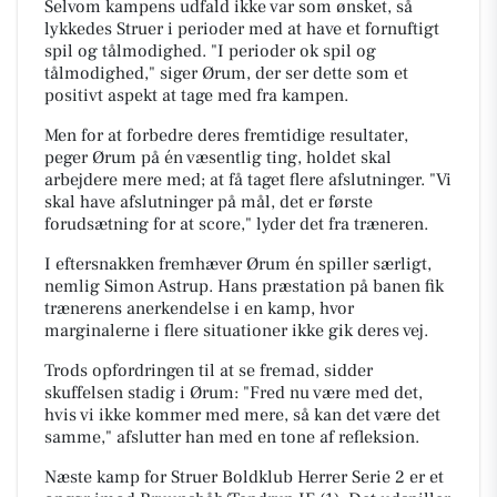
Selvom kampens udfald ikke var som ønsket, så
lykkedes Struer i perioder med at have et fornuftigt
spil og tålmodighed. "I perioder ok spil og
tålmodighed," siger Ørum, der ser dette som et
positivt aspekt at tage med fra kampen.
Men for at forbedre deres fremtidige resultater,
peger Ørum på én væsentlig ting, holdet skal
arbejdere mere med; at få taget flere afslutninger. "Vi
skal have afslutninger på mål, det er første
forudsætning for at score," lyder det fra træneren.
I eftersnakken fremhæver Ørum én spiller særligt,
nemlig Simon Astrup. Hans præstation på banen fik
trænerens anerkendelse i en kamp, hvor
marginalerne i flere situationer ikke gik deres vej.
Trods opfordringen til at se fremad, sidder
skuffelsen stadig i Ørum: "Fred nu være med det,
hvis vi ikke kommer med mere, så kan det være det
samme," afslutter han med en tone af refleksion.
Næste kamp for Struer Boldklub Herrer Serie 2 er et