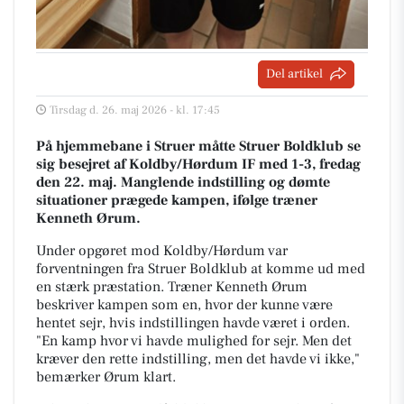
Del artikel
Tirsdag d. 26. maj 2026 - kl. 17:45
På hjemmebane i Struer måtte Struer Boldklub se
sig besejret af Koldby/Hørdum IF med 1-3, fredag
den 22. maj. Manglende indstilling og dømte
situationer prægede kampen, ifølge træner
Kenneth Ørum.
Under opgøret mod Koldby/Hørdum var
forventningen fra Struer Boldklub at komme ud med
en stærk præstation. Træner Kenneth Ørum
beskriver kampen som en, hvor der kunne være
hentet sejr, hvis indstillingen havde været i orden.
"En kamp hvor vi havde mulighed for sejr. Men det
kræver den rette indstilling, men det havde vi ikke,"
bemærker Ørum klart.