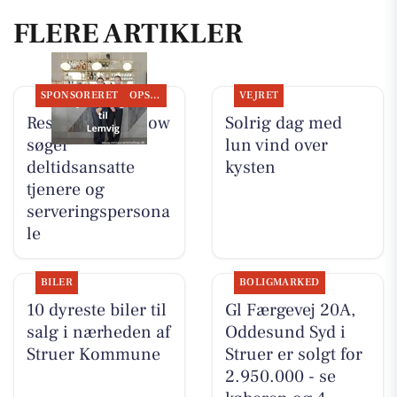
FLERE ARTIKLER
SPONSORERET
OPSLAGSTAVLEN
VEJRET
Restaurant Mellow
Solrig dag med
søger
lun vind over
deltidsansatte
kysten
tjenere og
serveringspersona
le
BILER
BOLIGMARKED
10 dyreste biler til
Gl Færgevej 20A,
salg i nærheden af
Oddesund Syd i
Struer Kommune
Struer er solgt for
2.950.000 - se