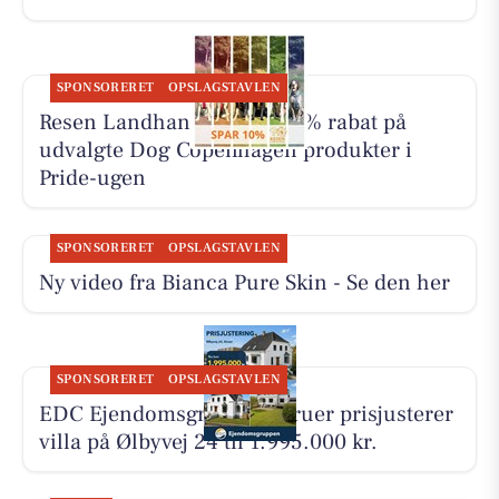
SPONSORERET
OPSLAGSTAVLEN
Resen Landhandel giver 10% rabat på
udvalgte Dog Copenhagen produkter i
Pride-ugen
SPONSORERET
OPSLAGSTAVLEN
Ny video fra Bianca Pure Skin - Se den her
SPONSORERET
OPSLAGSTAVLEN
EDC Ejen­doms­grup­pen Struer prisjusterer
villa på Ølbyvej 24 til 1.995.000 kr.