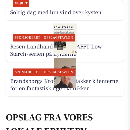
VEJRET
Solrig dag med lun vind over kysten
SPONSORERET
OPSLAGSTAVLEN
Resen Landhandel har KRAFFT Low
Starch-serien på hylderne
SPONSORERET
OPSLAGSTAVLEN
Brandsborgs Kropsterapi takker klienterne
for en fantastisk uge i klinikken
OPSLAG FRA VORES