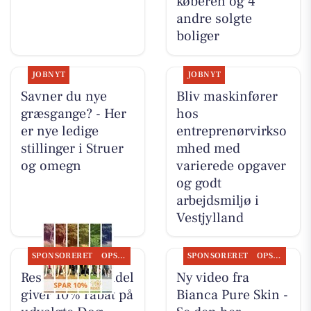
køberen og 4
andre solgte
boliger
JOBNYT
JOBNYT
Savner du nye
Bliv maskinfører
græsgange? - Her
hos
er nye ledige
entreprenørvirkso
stillinger i Struer
mhed med
og omegn
varierede opgaver
og godt
arbejdsmiljø i
Vestjylland
SPONSORERET
OPSLAGSTAVLEN
SPONSORERET
OPSLAGSTAVLEN
Resen Landhandel
Ny video fra
giver 10% rabat på
Bianca Pure Skin -