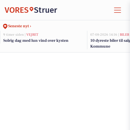
VORES
Struer
Seneste nyt ›
9 timer siden |
VEJRET
07-08-2026 14:16 |
BILER
Solrig dag med lun vind over kysten
10 dyreste biler til sa
Kommune