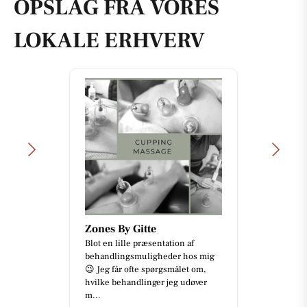
OPSLAG FRA VORES
LOKALE ERHVERV
Zones By Gitte
Blot en lille præsentation af
behandlingsmuligheder hos mig
😉 Jeg får ofte spørgsmålet om,
hvilke behandlinger jeg udøver
m...