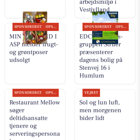
arbejdsmiljø i
Vestjylland
SPONSORERET
OPSLAGSTAVLEN
SPONSORERET
OPSLAGSTAVLEN
MIN KØBMAND I
EDC Ejen­doms­
ASP melder frugt-
grup­pen Struer
og grøntposer
præsenterer
udsolgt
dagens bolig på
Stenvej 16 i
Humlum
SPONSORERET
OPSLAGSTAVLEN
VEJRET
Restaurant Mellow
Sol og lun luft,
søger
men morgenen
deltidsansatte
bider lidt
tjenere og
serveringspersona