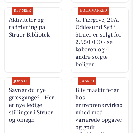
DET SKER
BOLIGMARKED
Aktiviteter og
Gl Færgevej 20A,
rådgivning på
Oddesund Syd i
Struer Bibliotek
Struer er solgt for
2.950.000 - se
køberen og 4
andre solgte
boliger
JOBNYT
JOBNYT
Savner du nye
Bliv maskinfører
græsgange? - Her
hos
er nye ledige
entreprenørvirkso
stillinger i Struer
mhed med
og omegn
varierede opgaver
og godt