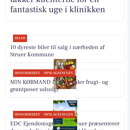
fantastisk uge i klinikken
BILER
10 dyreste biler til salg i nærheden af
Struer Kommune
SPONSORERET
OPSLAGSTAVLEN
MIN KØBMAND I ASP melder frugt- og
grøntposer udsolgt
SPONSORERET
OPSLAGSTAVLEN
EDC Ejen­doms­grup­pen Struer præsenterer