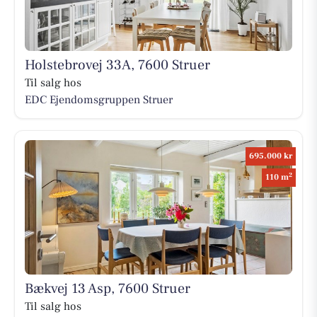
Holstebrovej 33A, 7600 Struer
Til salg hos
EDC Ejen­doms­grup­pen Struer
695.000 kr
2
110 m
Bækvej 13 Asp, 7600 Struer
Til salg hos