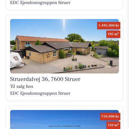
EDC Ejen­doms­grup­pen Struer
1.495.000 kr
2
195 m
Struerdalvej 36, 7600 Struer
Til salg hos
EDC Ejen­doms­grup­pen Struer
750.000 kr
2
150 m