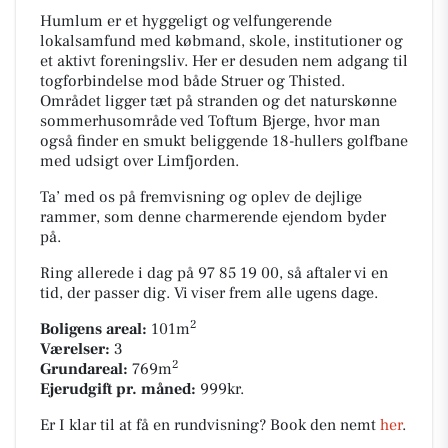
Humlum er et hyggeligt og velfungerende
lokalsamfund med købmand, skole, institutioner og
et aktivt foreningsliv. Her er desuden nem adgang til
togforbindelse mod både Struer og Thisted.
Området ligger tæt på stranden og det naturskønne
sommerhusområde ved Toftum Bjerge, hvor man
også finder en smukt beliggende 18-hullers golfbane
med udsigt over Limfjorden.
Ta’ med os på fremvisning og oplev de dejlige
rammer, som denne charmerende ejendom byder
på.
Ring allerede i dag på 97 85 19 00, så aftaler vi en
tid, der passer dig. Vi viser frem alle ugens dage.
2
Boligens areal:
101m
Værelser:
3
2
Grundareal:
769m
Ejerudgift pr. måned:
999kr.
Er I klar til at få en rundvisning? Book den nemt
her
.