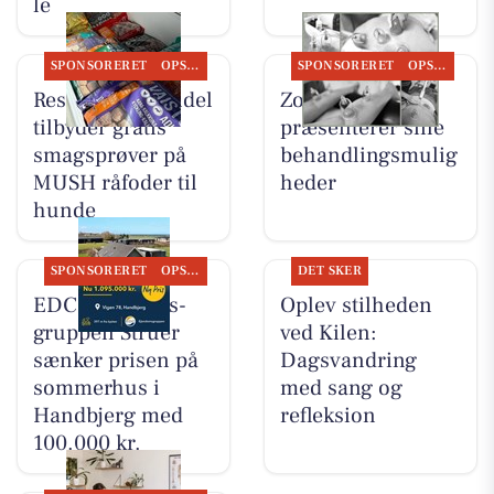
le
SPONSORERET
OPSLAGSTAVLEN
SPONSORERET
OPSLAGSTAVLEN
Resen Landhandel
Zones By Gitte
tilbyder gratis
præsenterer sine
smagsprøver på
behandlingsmulig
MUSH råfoder til
heder
hunde
SPONSORERET
OPSLAGSTAVLEN
DET SKER
EDC Ejen­doms­
Oplev stilheden
grup­pen Struer
ved Kilen:
sænker prisen på
Dagsvandring
sommerhus i
med sang og
Handbjerg med
refleksion
100.000 kr.