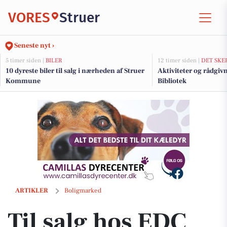
VORES
Struer
Seneste nyt ›
5 timer siden |
BILER
12 timer siden |
DET SKE
10 dyreste biler til salg i nærheden af Struer
Aktiviteter og rådgiv
Kommune
Bibliotek
Til salg hos EDC Ejen­doms­grup­pen Struer: Charmerende bondehus 
ARTIKLER
Boligmarked
Til salg hos EDC