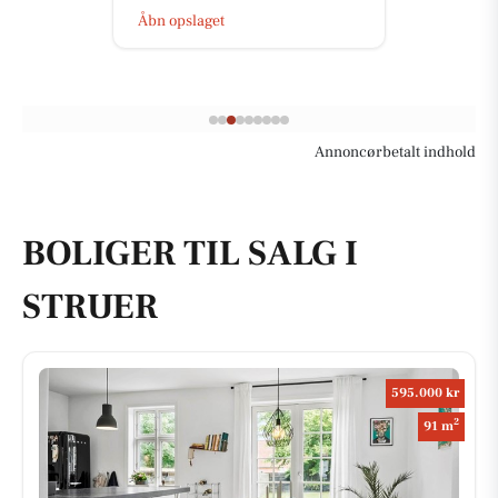
Åbn opslaget
Annoncørbetalt indhold
BOLIGER TIL SALG I
STRUER
595.000 kr
2
91 m