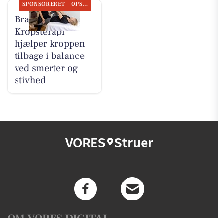
SPONSORERET
OPSLAGSTAVLEN
Brandsborgs
Kropsterapi
hjælper kroppen
tilbage i balance
ved smerter og
stivhed
VORES
Struer