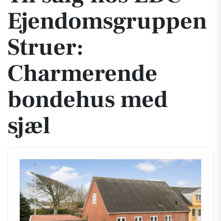
Ejen­doms­grup­pen
Struer:
Charmerende
bondehus med
sjæl