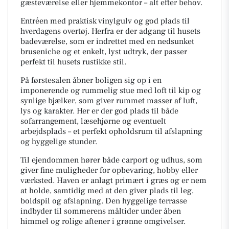
gæsteværelse eller hjemmekontor – alt efter behov.
Entréen med praktisk vinylgulv og god plads til
hverdagens overtøj. Herfra er der adgang til husets
badeværelse, som er indrettet med en nedsunket
bruseniche og et enkelt, lyst udtryk, der passer
perfekt til husets rustikke stil.
På førstesalen åbner boligen sig op i en
imponerende og rummelig stue med loft til kip og
synlige bjælker, som giver rummet masser af luft,
lys og karakter. Her er der god plads til både
sofarrangement, læsehjørne og eventuelt
arbejdsplads – et perfekt opholdsrum til afslapning
og hyggelige stunder.
Til ejendommen hører både carport og udhus, som
giver fine muligheder for opbevaring, hobby eller
værksted. Haven er anlagt primært i græs og er nem
at holde, samtidig med at den giver plads til leg,
boldspil og afslapning. Den hyggelige terrasse
indbyder til sommerens måltider under åben
himmel og rolige aftener i grønne omgivelser.