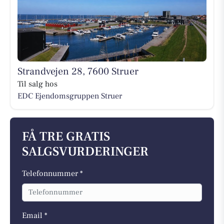
Strandvejen 28, 7600 Struer
Til salg hos
EDC Ejen­doms­grup­pen Struer
FÅ TRE GRATIS
SALGSVURDERINGER
Telefonnummer *
Email *