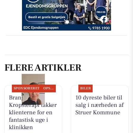
FLERE ARTIKLER
SPONSORERET
OPSLAGSTAVLEN
BILER
Brandsborgs
10 dyreste biler til
Kropsterapi takker
salg i nærheden af
klienterne for en
Struer Kommune
fantastisk uge i
klinikken