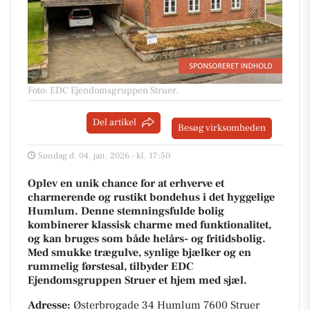
Foto: EDC Ejen­doms­grup­pen Struer
.
Del artikel
Besøg virksomheden
Søndag d. 04. jan. 2026 - kl. 17:50
Oplev en unik chance for at erhverve et
charmerende og rustikt bondehus i det hyggelige
Humlum. Denne stemningsfulde bolig
kombinerer klassisk charme med funktionalitet,
og kan bruges som både helårs- og fritidsbolig.
Med smukke trægulve, synlige bjælker og en
rummelig førstesal, tilbyder EDC
Ejendomsgruppen Struer et hjem med sjæl.
Adresse:
Østerbrogade 34 Humlum 7600 Struer