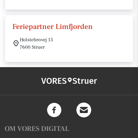
Feriepartner Limfjorden
Holstebrovej 15
7600 Struer
VORES
Struer
OM VORES DIGITAL