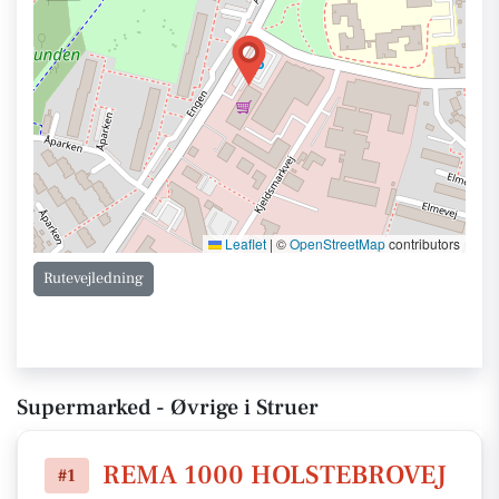
Leaflet
|
©
OpenStreetMap
contributors
Rutevejledning
Supermarked - Øvrige i Struer
REMA 1000 HOLSTEBROVEJ
#1