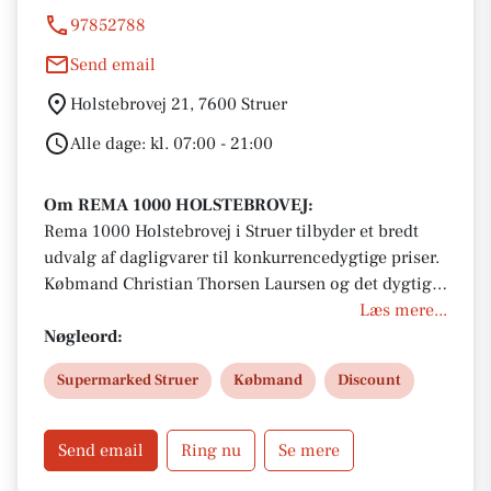
97852788
Send email
Holstebrovej 21, 7600 Struer
Alle dage: kl. 07:00 - 21:00
Om REMA 1000 HOLSTEBROVEJ:
Rema 1000 Holstebrovej i Struer tilbyder et bredt
udvalg af dagligvarer til konkurrencedygtige priser.
Købmand Christian Thorsen Laursen og det dygtige
team, står altid klar til at hjælpe dig.
Læs mere...
Nøgleord:
Supermarked Struer
Købmand
Discount
Send email
Ring nu
Se mere