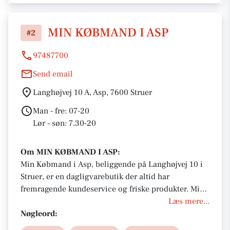
MIN KØBMAND I ASP
#2
97487700
Send email
Langhøjvej 10 A, Asp, 7600 Struer
Man - fre: 07-20
Lør - søn: 7.30-20
Om MIN KØBMAND I ASP:
Min Købmand i Asp, beliggende på Langhøjvej 10 i
Struer, er en dagligvarebutik der altid har
fremragende kundeservice og friske produkter. Min
Købmand i Asp tilbyder en bred vifte af dagligvarer,
Læs mere...
der opfylder de lokale beboeres behov.
Nøgleord: