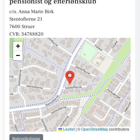
pensionist og efterlønsklub
c/o. Anna Marie Birk
Stentofterne 21
7600 Struer
CVR: 34788820
+
−
Leaflet
|
©
OpenStreetMap
contributors
Rutevejledning