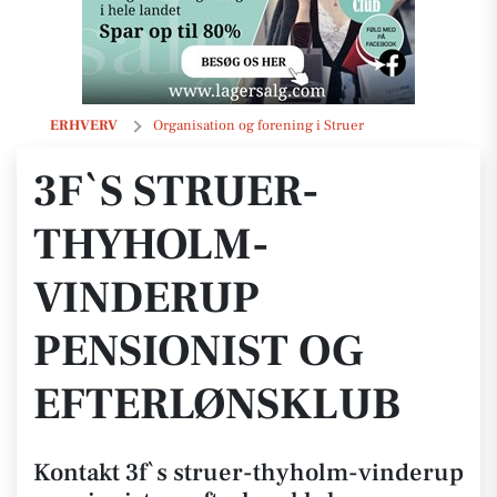
3f`s struer-thyholm-vinderup pensionist og efterlønsklub
ERHVERV
Organisation og forening i Struer
3F`S STRUER-
THYHOLM-
VINDERUP
PENSIONIST OG
EFTERLØNSKLUB
Kontakt 3f`s struer-thyholm-vinderup