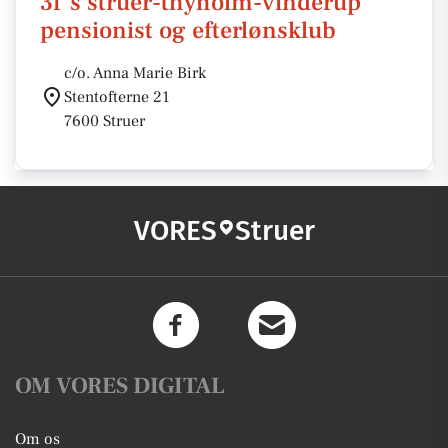
3f`s struer-thyholm-vinderup
pensionist og efterlønsklub
c/o. Anna Marie Birk
Stentofterne 21
7600 Struer
VORES
Struer
OM VORES DIGITAL
Om os