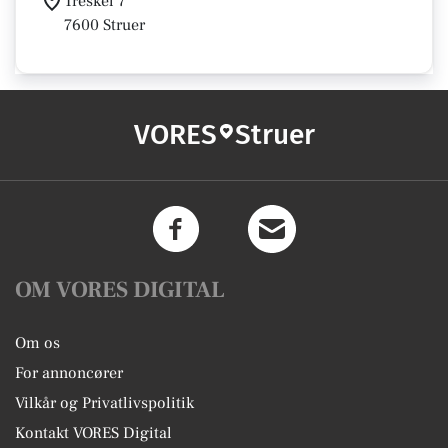
Treskel 7
7600 Struer
VORES
Struer
OM VORES DIGITAL
Om os
For annoncører
Vilkår og Privatlivspolitik
Kontakt VORES Digital