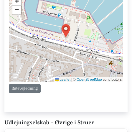
+
−
Leaflet
|
©
OpenStreetMap
contributors
Rutevejledning
Udlejningselskab - Øvrige i Struer