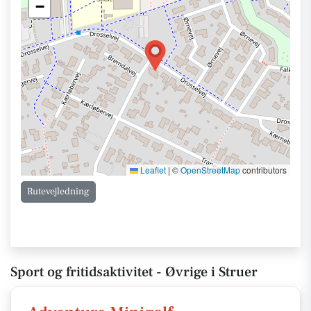
−
Leaflet
|
©
OpenStreetMap
contributors
Rutevejledning
Sport og fritidsaktivitet - Øvrige i Struer