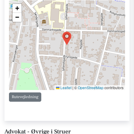
+
−
Leaflet
|
©
OpenStreetMap
contributors
Rutevejledning
Advokat - Øvrige i Struer