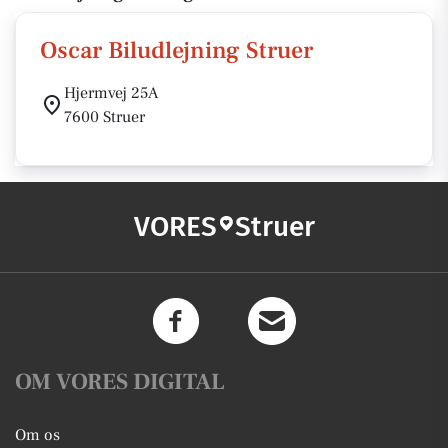
Oscar Biludlejning Struer
Hjermvej 25A
7600 Struer
VORES
Struer
OM VORES DIGITAL
Om os