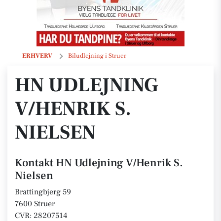
HN Udlejning V/Henrik S. Nielsen
ERHVERV
Biludlejning i Struer
HN UDLEJNING
V/HENRIK S.
NIELSEN
Kontakt HN Udlejning V/Henrik S.
Nielsen
Brattingbjerg 59
7600 Struer
CVR: 28207514