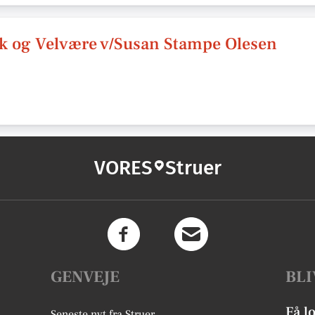
ik og Velvære v/Susan Stampe Olesen
VORES
Struer
GENVEJE
BLI
Få l
Seneste nyt fra Struer