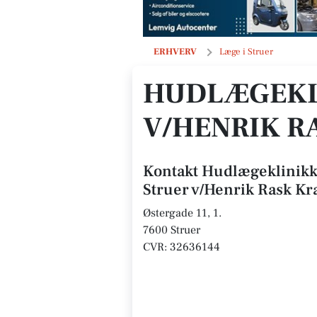
Hudlægeklinikken Limfjorden -Stru
ERHVERV
Læge i Struer
HUDLÆGEKLI
V/HENRIK R
Kontakt Hudlægeklinikk
Struer v/Henrik Rask Kr
Østergade 11, 1.
7600 Struer
CVR: 32636144