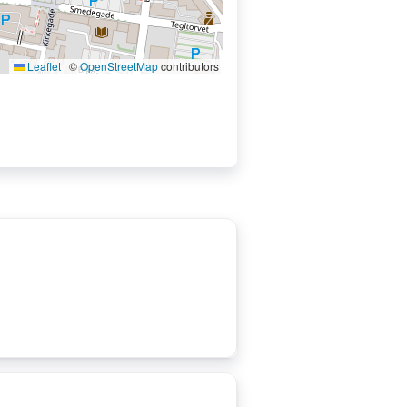
Leaflet
|
©
OpenStreetMap
contributors