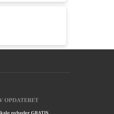
V OPDATERET
okale nyheder GRATIS