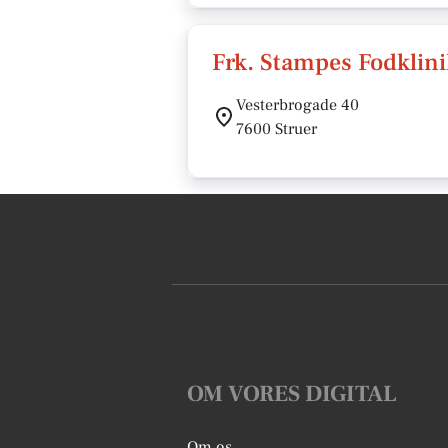
Frk. Stampes Fodklin
Vesterbrogade 40
7600 Struer
OM VORES DIGITAL
Om os