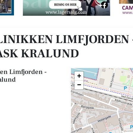
er v/Henrik Rask Kralund
NIKKEN LIMFJORDEN 
ASK KRALUND
en Limfjorden -
+
alund
−