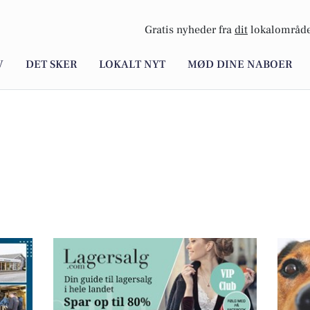
Gratis nyheder fra
dit
lokalområde
V
DET SKER
LOKALT NYT
MØD DINE NABOER