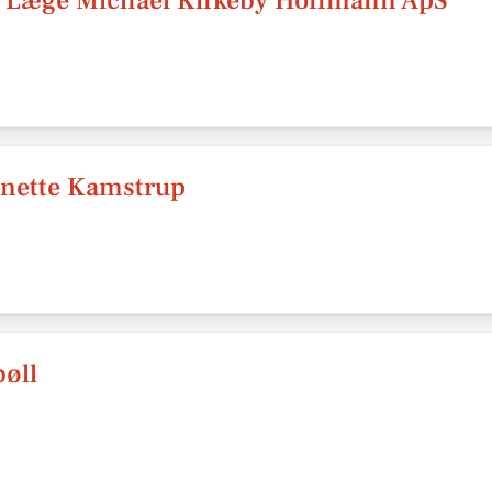
e Læge Michael Kirkeby Hoffmann ApS
nette Kamstrup
bøll