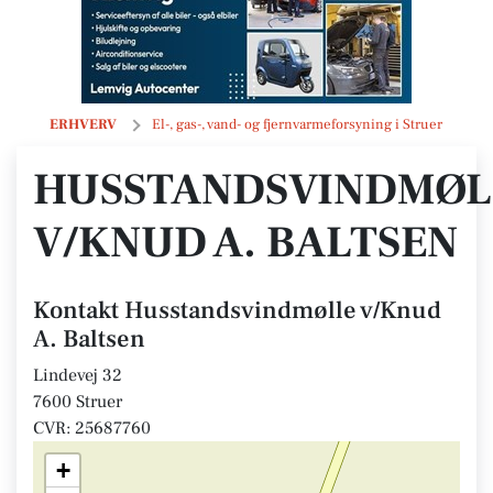
Husstandsvindmølle v/Knud A. Baltsen
ERHVERV
El-, gas-, vand- og fjernvarmeforsyning i Struer
HUSSTANDSVINDMØL
V/KNUD A. BALTSEN
Kontakt Husstandsvindmølle v/Knud
A. Baltsen
Lindevej 32
7600 Struer
CVR: 25687760
+