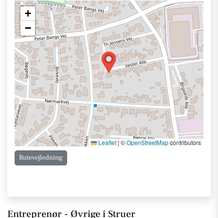
+
−
Leaflet
|
©
OpenStreetMap
contributors
Rutevejledning
Entreprenør - Øvrige i Struer