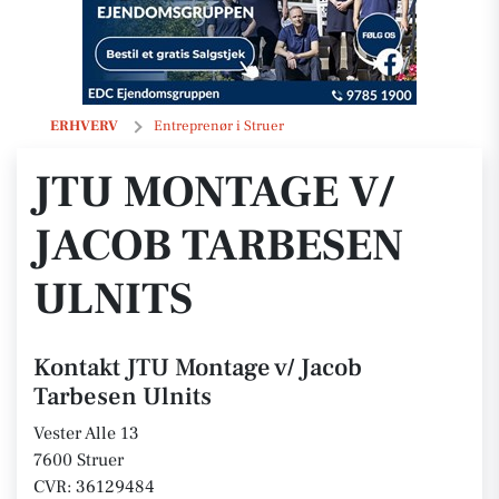
JTU Montage v/ Jacob Tarbesen Ulnits
ERHVERV
Entreprenør i Struer
JTU MONTAGE V/
JACOB TARBESEN
ULNITS
Kontakt JTU Montage v/ Jacob
Tarbesen Ulnits
Vester Alle 13
7600 Struer
CVR: 36129484