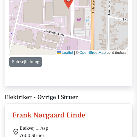
Leaflet
|
©
OpenStreetMap
contributors
Rutevejledning
Elektriker - Øvrige i Struer
Frank Nørgaard Linde
Bækvej 1, Asp
7600 Struer