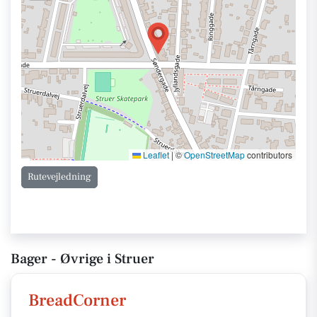
Leaflet
|
©
OpenStreetMap
contributors
Rutevejledning
Bager - Øvrige i Struer
BreadCorner