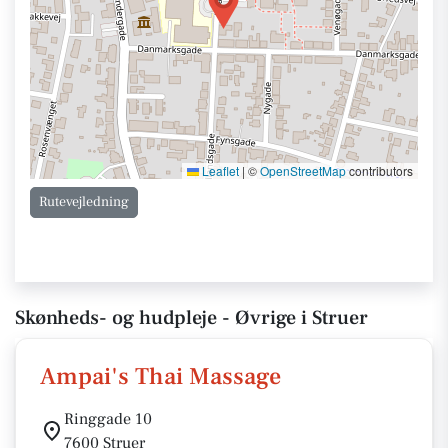
Leaflet
|
©
OpenStreetMap
contributors
Rutevejledning
Skønheds- og hudpleje - Øvrige i Struer
Ampai's Thai Massage
Ringgade 10
7600 Struer