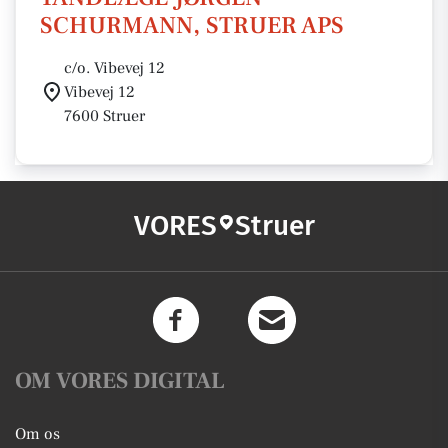
SCHURMANN, STRUER APS
c/o. Vibevej 12
Vibevej 12
7600 Struer
VORES
Struer
OM VORES DIGITAL
Om os