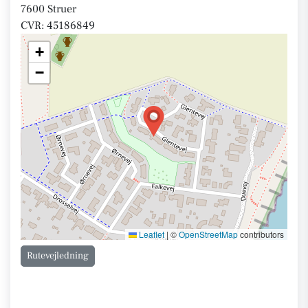
7600 Struer
CVR: 45186849
+
−
Leaflet
|
©
OpenStreetMap
contributors
Rutevejledning