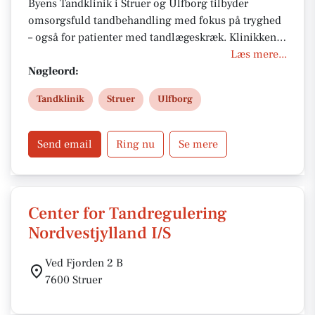
Byens Tandklinik i Struer og Ulfborg tilbyder
omsorgsfuld tandbehandling med fokus på tryghed
– også for patienter med tandlægeskræk. Klinikken
tager nye patienter og hjælper hurtigt ved akut
Læs mere...
tandpine. Her får du individuel vejledning,
Nøgleord:
professionelle behandlinger og gode tilbud som
Tandklinik
Struer
Ulfborg
blød bideskinne til reduceret pris.
Send email
Ring nu
Se mere
Center for Tandregulering
Nordvestjylland I/S
Ved Fjorden 2 B
7600 Struer