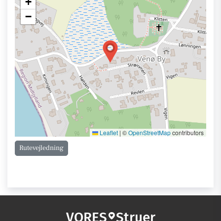
+
−
Leaflet
|
©
OpenStreetMap
contributors
Rutevejledning
VORES
Struer