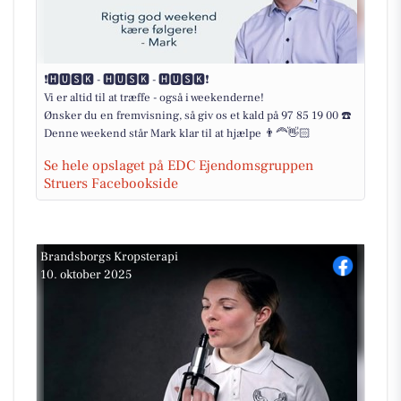
❗️🅷🆄🆂🅺 - 🅷🆄🆂🅺 - 🅷🆄🆂🅺❗️
Vi er altid til at træffe - også i weekenderne!
Ønsker du en fremvisning, så giv os et kald på 97 85 19 00 ☎️
Denne weekend står Mark klar til at hjælpe 👨‍🦰👋🏻
Se hele opslaget på EDC Ejendomsgruppen
Struers Facebookside
Brandsborgs Kropsterapi
10. oktober 2025