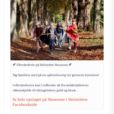
🍂 Efterårsferie på Holstebro Museum 🍂
Tag familien med på en oplevelsesrig tur gennem historien!
I efterårsferien kan I udforske alt fra middelalderens
våbenskjolde til vikingetidens guld og besæ...
Se hele opslaget på Museerne i Holstebros
Facebookside