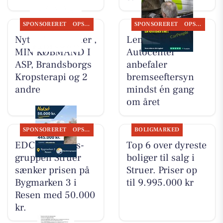
SPONSORERET
OPSLAGSTAVLEN
SPONSORERET
OPSLAGSTAVLEN
Nyt fra HV Cykler ,
Lemvig
MIN KØBMAND I
Autocenter
ASP, Brandsborgs
anbefaler
Kropsterapi og 2
bremseeftersyn
andre
mindst én gang
om året
SPONSORERET
OPSLAGSTAVLEN
BOLIGMARKED
EDC Ejen­doms­
Top 6 over dyreste
grup­pen Struer
boliger til salg i
sænker prisen på
Struer. Priser op
Bygmarken 3 i
til 9.995.000 kr
Resen med 50.000
kr.