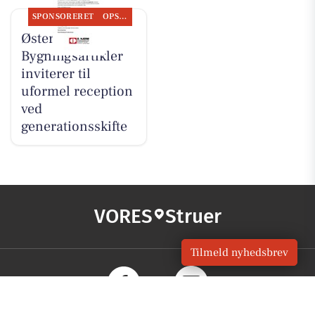
SPONSORERET
OPSLAGSTAVLEN
Øster Hjerm
Bygningsartikler
inviterer til
uformel reception
ved
generationsskifte
VORES
Struer
Tilmeld nyhedsbrev