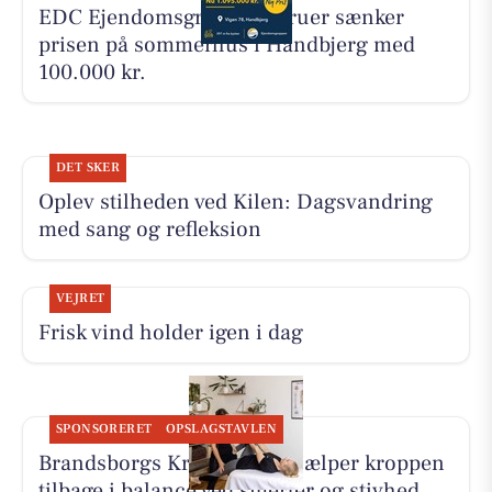
EDC Ejen­doms­grup­pen Struer sænker
prisen på sommerhus i Handbjerg med
100.000 kr.
DET SKER
Oplev stilheden ved Kilen: Dagsvandring
med sang og refleksion
VEJRET
Frisk vind holder igen i dag
SPONSORERET
OPSLAGSTAVLEN
Brandsborgs Kropsterapi hjælper kroppen
tilbage i balance ved smerter og stivhed