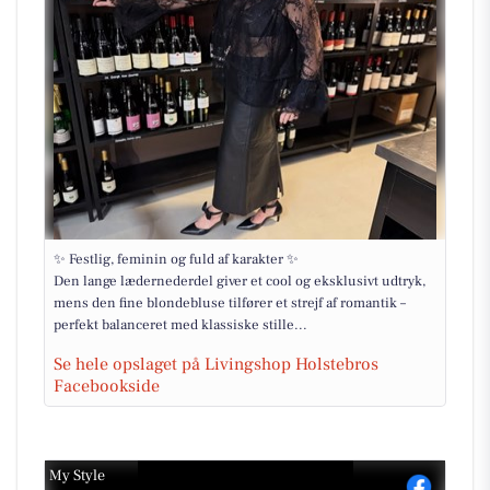
✨ Festlig, feminin og fuld af karakter ✨
Den lange lædernederdel giver et cool og eksklusivt udtryk,
mens den fine blondebluse tilfører et strejf af romantik –
perfekt balanceret med klassiske stille...
Se hele opslaget på Livingshop Holstebros
Facebookside
My Style