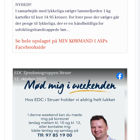
NYHED!!
I samarbejde med lykkeliga sælger lammefjorden 1 kg
kartofler til kun 14.95 kroner. For hver pose der sælges går
der penge til lykkeliga, der er en håndboldliga for
udviklingshandicappede bør...
Se hele opslaget på MIN KØBMAND I ASPs
Facebookside
EDC Ejen­doms­grup­pen Struer
12. oktober 2025