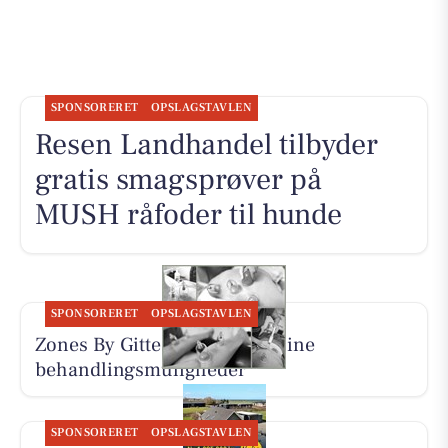
SPONSORERET
OPSLAGSTAVLEN
Resen Landhandel tilbyder
gratis smagsprøver på
MUSH råfoder til hunde
SPONSORERET
OPSLAGSTAVLEN
Zones By Gitte præsenterer sine
behandlingsmuligheder
SPONSORERET
OPSLAGSTAVLEN