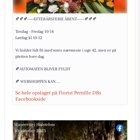
🍂🍂🍂——EFTERÅRSFERIE ÅBENT——-🍂🍂🍂
Tirsdag - Fredag 10-14
Lørdag kl 10-12
Vi holder lidt fri med vores nærmeste i uge 42, men er på
pletten hver dag.
🍂AUTOMATEN BLIVER FYLDT
🍂 WEBSHOPPEN KAN ...
Se hele opslaget på Florist Pernille DBs
Facebookside
Museerne i Holstebro
10. oktober 2025