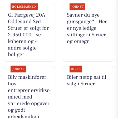
BOLIGMARKED
JOBNYT
Gl Færgevej 20A,
Savner du nye
Oddesund Syd i
græsgange? - Her
Struer er solgt for
er nye ledige
2.950.000 - se
stillinger i Struer
køberen og 4
og omegn
andre solgte
boliger
JOBNYT
BILER
Bliv maskinfører
Biler netop sat til
hos
salg i Struer
entreprenørvirkso
mhed med
varierede opgaver
og godt
arbejdsmiljø i