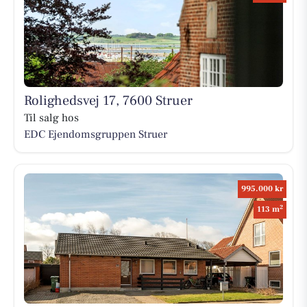
Rolighedsvej 17, 7600 Struer
Til salg hos
EDC Ejen­doms­grup­pen Struer
995.000 kr
2
113 m