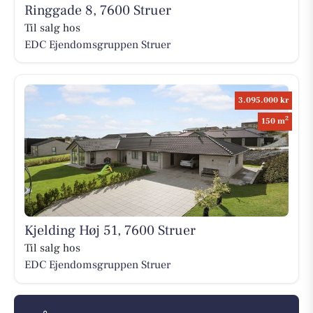
Ringgade 8, 7600 Struer
Til salg hos
EDC Ejen­doms­grup­pen Struer
3.095.000 kr
2
150 m
Kjelding Høj 51, 7600 Struer
Til salg hos
EDC Ejen­doms­grup­pen Struer