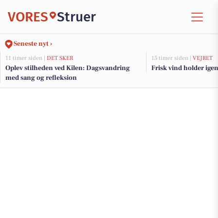
VORES
Struer
Seneste nyt ›
11 timer siden |
DET SKER
15 timer siden |
VEJRET
Oplev stilheden ved Kilen: Dagsvandring
Frisk vind holder igen
med sang og refleksion