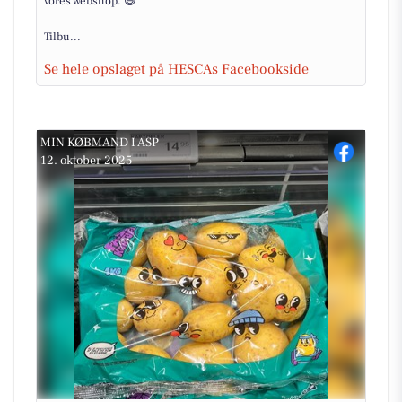
vores webshop. 😄
Tilbu...
Se hele opslaget på HESCAs Facebookside
MIN KØBMAND I ASP
12. oktober 2025