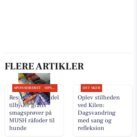
FLERE ARTIKLER
SPONSORERET
OPSLAGSTAVLEN
DET SKER
Resen Landhandel
Oplev stilheden
tilbyder gratis
ved Kilen:
smagsprøver på
Dagsvandring
MUSH råfoder til
med sang og
hunde
refleksion