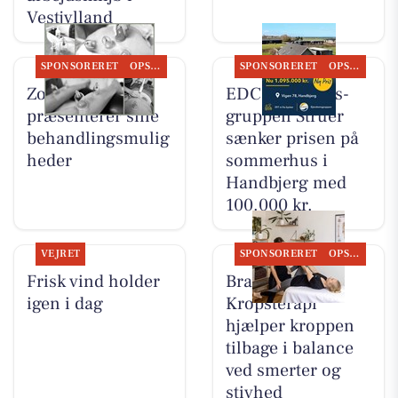
Vestjylland
SPONSORERET
OPSLAGSTAVLEN
SPONSORERET
OPSLAGSTAVLEN
Zones By Gitte
EDC Ejen­doms­
præsenterer sine
grup­pen Struer
behandlingsmulig
sænker prisen på
heder
sommerhus i
Handbjerg med
100.000 kr.
VEJRET
SPONSORERET
OPSLAGSTAVLEN
Frisk vind holder
Brandsborgs
igen i dag
Kropsterapi
hjælper kroppen
tilbage i balance
ved smerter og
stivhed