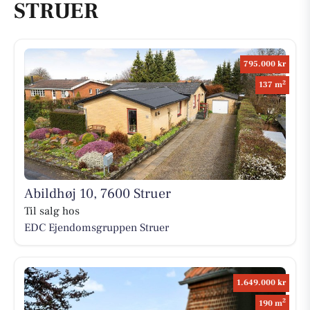
STRUER
795.000 kr
2
137 m
Abildhøj 10, 7600 Struer
Til salg hos
EDC Ejen­doms­grup­pen Struer
1.649.000 kr
2
190 m