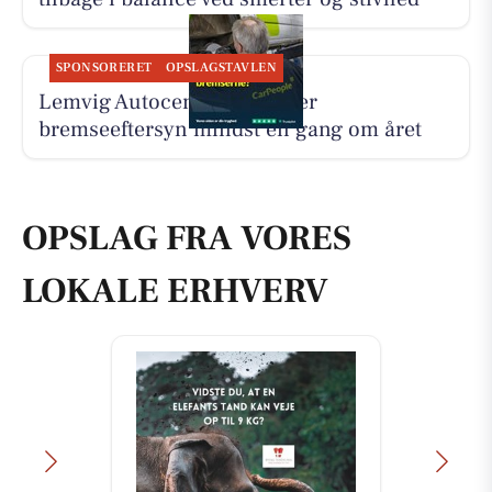
SPONSORERET
OPSLAGSTAVLEN
Lemvig Autocenter anbefaler
bremseeftersyn mindst én gang om året
OPSLAG FRA VORES
LOKALE ERHVERV