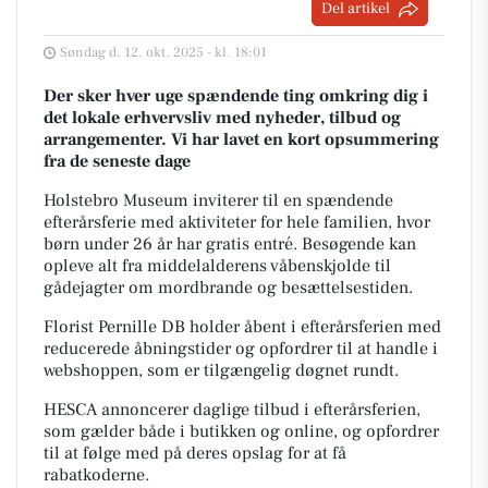
Del artikel
Søndag d. 12. okt. 2025 - kl. 18:01
Der sker hver uge spændende ting omkring dig i
det lokale erhvervsliv med nyheder, tilbud og
arrangementer. Vi har lavet en kort opsummering
fra de seneste dage
Holstebro Museum inviterer til en spændende
efterårsferie med aktiviteter for hele familien, hvor
børn under 26 år har gratis entré. Besøgende kan
opleve alt fra middelalderens våbenskjolde til
gådejagter om mordbrande og besættelsestiden.
Florist Pernille DB holder åbent i efterårsferien med
reducerede åbningstider og opfordrer til at handle i
webshoppen, som er tilgængelig døgnet rundt.
HESCA annoncerer daglige tilbud i efterårsferien,
som gælder både i butikken og online, og opfordrer
til at følge med på deres opslag for at få
rabatkoderne.