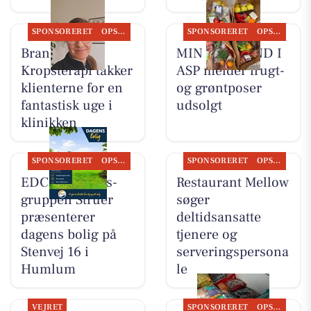
SPONSORERET
OPSLAGSTAVLEN
SPONSORERET
OPSLAGSTAVLEN
Brandsborgs
MIN KØBMAND I
Kropsterapi takker
ASP melder frugt-
klienterne for en
og grøntposer
fantastisk uge i
udsolgt
klinikken
SPONSORERET
OPSLAGSTAVLEN
SPONSORERET
OPSLAGSTAVLEN
EDC Ejen­doms­
Restaurant Mellow
grup­pen Struer
søger
præsenterer
deltidsansatte
dagens bolig på
tjenere og
Stenvej 16 i
serveringspersona
Humlum
le
VEJRET
SPONSORERET
OPSLAGSTAVLEN