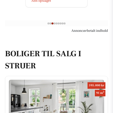
Åbn opslaget
Annoncørbetalt indhold
BOLIGER TIL SALG I
STRUER
595.000 kr
2
91 m