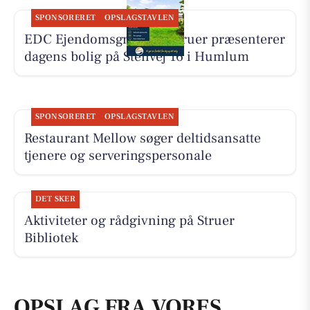
SPONSORERET
OPSLAGSTAVLEN
EDC Ejen­doms­grup­pen Struer præsenterer
dagens bolig på Stenvej 16 i Humlum
SPONSORERET
OPSLAGSTAVLEN
Restaurant Mellow søger deltidsansatte
tjenere og serveringspersonale
DET SKER
Aktiviteter og rådgivning på Struer
Bibliotek
OPSLAG FRA VORES