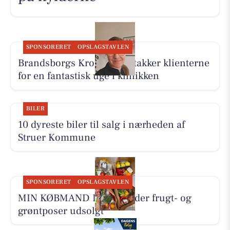
SPONSORERET
OPSLAGSTAVLEN
Brandsborgs Kropsterapi takker klienterne
for en fantastisk uge i klinikken
BILER
10 dyreste biler til salg i nærheden af
Struer Kommune
SPONSORERET
OPSLAGSTAVLEN
MIN KØBMAND I ASP melder frugt- og
grøntposer udsolgt