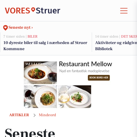
VORES
Struer
Seneste nyt ›
7 timer siden |
BILER
14 timer siden |
DET SKE
10 dyreste biler til salg i nærheden af Struer
Aktiviteter og rådgiv
Kommune
Bibliotek
Seneste dødsannoncer og afdøde i Struer
ARTIKLER
Mindeord
Seneste