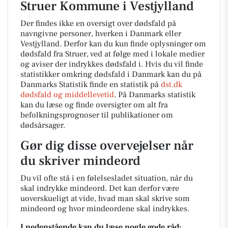
Struer Kommune i Vestjylland
Der findes ikke en oversigt over dødsfald på
navngivne personer, hverken i Danmark eller
Vestjylland. Derfor kan du kun finde oplysninger om
dødsfald fra Struer, ved at følge med i lokale medier
og aviser der indrykkes dødsfald i. Hvis du vil finde
statistikker omkring dødsfald i Danmark kan du på
Danmarks Statistik finde en statistik på
dst.dk
dødsfald og middellevetid
. På Danmarks statistik
kan du læse og finde oversigter om alt fra
befolkningsprognoser til publikationer om
dødsårsager.
Gør dig disse overvejelser når
du skriver mindeord
Du vil ofte stå i en følelsesladet situation, når du
skal indrykke mindeord. Det kan derfor være
uoverskueligt at vide, hvad man skal skrive som
mindeord og hvor mindeordene skal indrykkes.
I nedenstående kan du læse nogle gode råd: