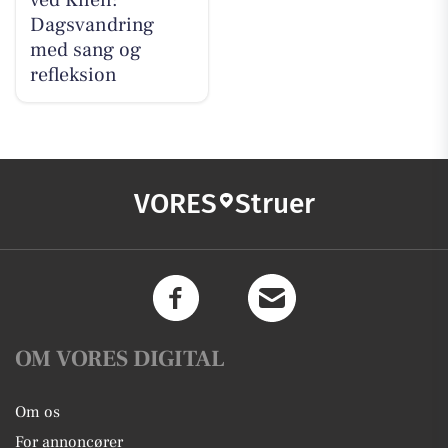
ved Kilen:
Dagsvandring
med sang og
refleksion
VORES
Struer
OM VORES DIGITAL
Om os
For annoncører