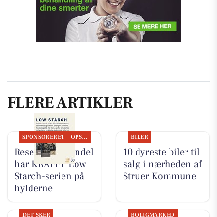
FLERE ARTIKLER
SPONSORERET
OPSLAGSTAVLEN
BILER
Resen Landhandel
10 dyreste biler til
har KRAFFT Low
salg i nærheden af
Starch-serien på
Struer Kommune
hylderne
DET SKER
BOLIGMARKED