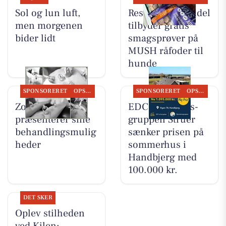
Sol og lun luft,
Resen Landhandel
men morgenen
tilbyder gratis
bider lidt
smagsprøver på
MUSH råfoder til
hunde
SPONSORERET
OPSLAGSTAVLEN
SPONSORERET
OPSLAGSTAVLEN
Zones By Gitte
EDC Ejen­doms­
præsenterer sine
grup­pen Struer
behandlingsmulig
sænker prisen på
heder
sommerhus i
Handbjerg med
100.000 kr.
DET SKER
Oplev stilheden