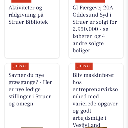
Aktiviteter og
Gl Færgevej 20A,
rådgivning på
Oddesund Syd i
Struer Bibliotek
Struer er solgt for
2.950.000 - se
køberen og 4
andre solgte
boliger
JOBNYT
JOBNYT
Savner du nye
Bliv maskinfører
græsgange? - Her
hos
er nye ledige
entreprenørvirkso
stillinger i Struer
mhed med
og omegn
varierede opgaver
og godt
arbejdsmiljø i
Vestjylland