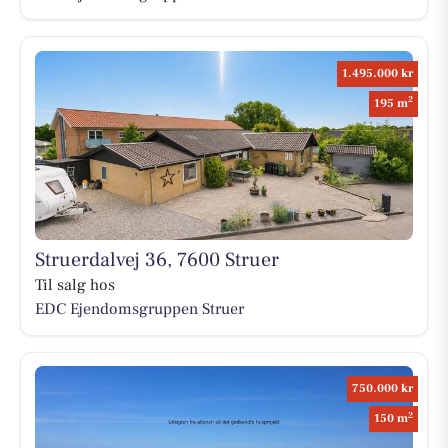
1.495.000 kr
2
195 m
Struerdalvej 36, 7600 Struer
Til salg hos
EDC Ejen­doms­grup­pen Struer
750.000 kr
2
150 m