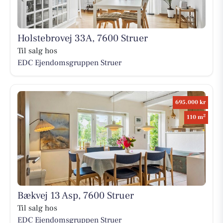
Holstebrovej 33A, 7600 Struer
Til salg hos
EDC Ejen­doms­grup­pen Struer
695.000 kr
2
110 m
Bækvej 13 Asp, 7600 Struer
Til salg hos
EDC Ejen­doms­grup­pen Struer