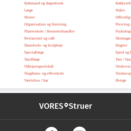
Købmand og døgnkiosk
Køkkenfo
Læge
Maler
Murer
Offentlig
Organisation og forening
Piercing 
Planteskole / blomsterhandler
Psykolog
Restaurant og café
Skomage
Skønheds- og hudpleje
Slagter
Speciallæge
Sport og f
Tandlæge
Taxi / Tax
Udlejningselskab
Undervis
Ungdoms- og efterskole
Vindues
Værtshus / bar
Øvrige
VORES
Struer