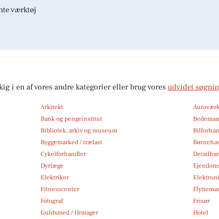
nte værktøj
kig i en af vores andre kategorier eller brug vores
udvidet søgni
Arkitekt
Autoværk
Bank og pengeinstitut
Bedema
Bibliotek, arkiv og museum
Bilforha
Byggemarked / trælast
Børneha
Cykelforhandler
Detailha
Dyrlæge
Ejendom
Elektriker
Elektroni
Fitnesscenter
Flytteman
Fotograf
Frisør
Guldsmed / Urmager
Hotel