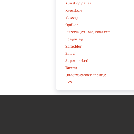
Kunst og galleri
Køreskole
Massage
Optiker
Pizzeria, grillbar, isbar mm.
Rengøring
Skrædder
Smed
Supermarked
Tømrer
Undervognsbehandling
VVS