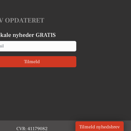
V OPDATERET
okale nyheder GRATIS
Tilmeld
Tilmeld nyhedsbrev
CVR: 41179082