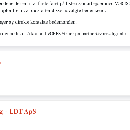
ene der er til at finde først på listen samarbejder med VORES S
or opfordre til, at du støtter disse udvalgte bedemænd.
nger og direkte kontakte bedemanden.
å denne liste så kontakt VORES Struer på partner@voresdigital.dk
n
g - LDT ApS