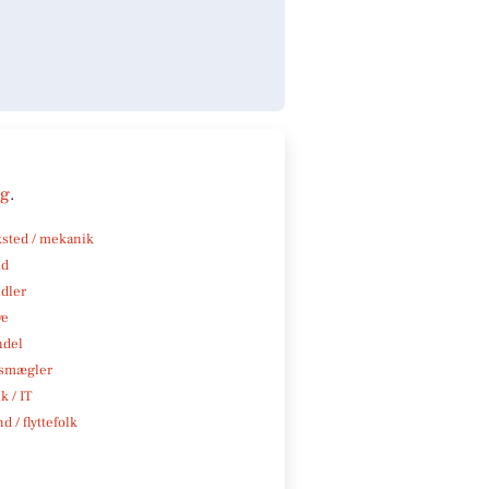
ng
.
sted / mekanik
nd
ndler
ve
ndel
smægler
k / IT
d / flyttefolk