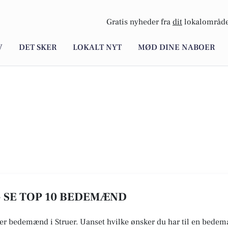
Gratis nyheder fra
dit
lokalområde
V
DET SKER
LOKALT NYT
MØD DINE NABOER
- SE TOP 10 BEDEMÆND
ver bedemænd i Struer. Uanset hvilke ønsker du har til en bedema