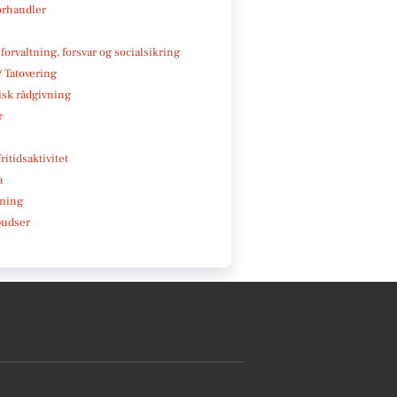
rhandler
 forvaltning, forsvar og socialsikring
/ Tatovering
isk rådgivning
r
ritidsaktivitet
a
ning
pudser