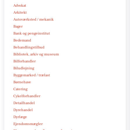
Advokat
Arkitekt
Autoværksted / mekanik
Bager
Bank og pengeinstitut
Bedemand
Behandlingstilbud
Bibliotek, arkiv og museum
Bilforhandler
Biludlejning
Byggemarked / trælast
Børnehave
Catering
Cykelforhandler
Detailhandel
Dyrehandel
Dyrlæge
Ejendomsmægler