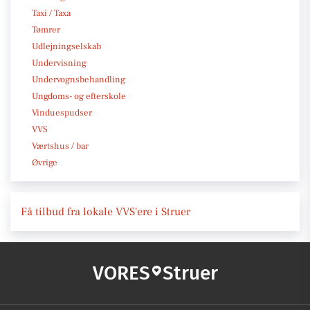
Taxi / Taxa
Tømrer
Udlejningselskab
Undervisning
Undervognsbehandling
Ungdoms- og efterskole
Vinduespudser
VVS
Værtshus / bar
Øvrige
Få tilbud fra lokale VVS'ere i Struer
VORES
Struer