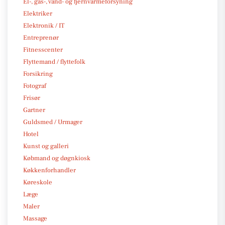
El-, gas-, vand- og fjernvarmeforsyning
Elektriker
Elektronik / IT
Entreprenør
Fitnesscenter
Flyttemand / flyttefolk
Forsikring
Fotograf
Frisør
Gartner
Guldsmed / Urmager
Hotel
Kunst og galleri
Købmand og døgnkiosk
Køkkenforhandler
Køreskole
Læge
Maler
Massage