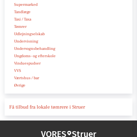
Supermarked
Tandlæge
Taxi / Taxa
Tømrer
Udlejningselskab
Undervisning
Undervognsbehandling
Ungdoms- og efterskole
Vinduespudser
VVS
Værtshus / bar
Øvrige
Få tilbud fra lokale tømrere i Struer
VORES
Struer